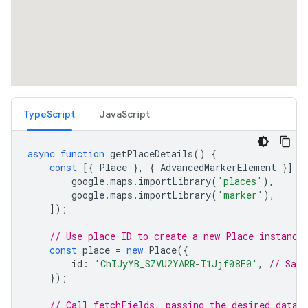
TypeScript
JavaScript
async
function
getPlaceDetails
()
{
const
[{
Place
},
{
AdvancedMarkerElement
}]
=
google
.
maps
.
importLibrary
(
'places'
),
google
.
maps
.
importLibrary
(
'marker'
),
]);
// Use place ID to create a new Place instance
const
place
=
new
Place
({
id
:
'ChIJyYB_SZVU2YARR-I1Jjf08F0'
,
// San 
});
// Call fetchFields, passing the desired data 