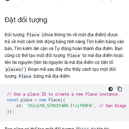
Đặt đối tượng
Đối tượng
Place
(chứa thông tin về một địa điểm) được
trả về một cách linh động bằng tính năng Tìm kiếm bằng văn
bản, Tìm kiếm lân cận và Tự động hoàn thành địa điểm. Bạn
cũng có thể tạo một đối tượng
Place
từ mã địa điểm hoặc
tên tài nguyên (tên tài nguyên là mã địa điểm có tiền tố
places/
). Đoạn mã sau đây cho thấy cách tạo một đối
tượng
Place
bằng mã địa điểm:
// Use a place ID to create a new Place instance.
const
place
=
new
Place
({
id
:
'ChIJyYB_SZVU2YARR-I1Jjf08F0'
,
// San Diego 
});