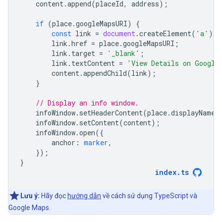
content
.
append
(
placeId
,
address
);
if
(
place
.
googleMapsURI
)
{
const
link
=
document
.
createElement
(
'a'
);
link
.
href
=
place
.
googleMapsURI
;
link
.
target
=
'_blank'
;
link
.
textContent
=
'View Details on Google
content
.
appendChild
(
link
);
}
// Display an info window.
infoWindow
.
setHeaderContent
(
place
.
displayName
)
infoWindow
.
setContent
(
content
);
infoWindow
.
open
({
anchor
:
marker
,
});
}
index
.
ts
Lưu ý:
Hãy đọc
hướng dẫn
về cách sử dụng TypeScript và
Google Maps.