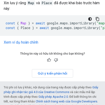
Xin lưu ý rằng
Map
và
Place
đã được khai báo trước hàm
này:
const
{
Map
}
=
await
google
.
maps
.
importLibrary
(
"map
const
{
Place
}
=
await
google
.
maps
.
importLibrary
(
"p
Xem ví dụ hoàn chỉnh
Thông tin này có hữu ích không cho bạn không?
Gửi ý kiến phản hồi
Trừ phi có lưu ý khác, nội dung của trang này được cấp phép theo
Giấy
phép ghi nhận tác giả 4.0 của Creative Commons
và các mẫu mã lập
trình được cấp phép theo
Giấy phép Apache 2.0
. Để biết thông tin chi
tiết, vui lòng tham khảo
Chính sách trang web của Google Developers
.