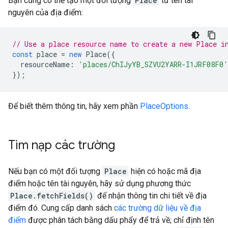
Bạn cũng có thể tạo một đối tượng
Place
từ tên tài
nguyên của địa điểm:
// Use a place resource name to create a new Place i
const
place
=
new
Place
({
resourceName
:
'places/ChIJyYB_SZVU2YARR-I1JRF08F0'
});
Để biết thêm thông tin, hãy xem phần
PlaceOptions
.
Tìm nạp các trường
Nếu bạn có một đối tượng
Place
hiện có hoặc mã địa
điểm hoặc tên tài nguyên, hãy sử dụng phương thức
Place.fetchFields()
để nhận thông tin chi tiết về địa
điểm đó. Cung cấp danh sách
các trường dữ liệu về địa
điểm
được phân tách bằng dấu phẩy để trả về; chỉ định tên