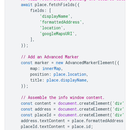
await
place
.
fetchFields
({
fields
:
[
'displayName'
,
'formattedAddress'
,
'location'
,
'googleMapsURI'
,
],
});
// Add an Advanced Marker
const
marker
=
new
AdvancedMarkerElement
({
map
:
innerMap
,
position
:
place.location
,
title
:
place.displayName
,
});
// Assemble the info window content.
const
content
=
document
.
createElement
(
'div'
);
const
address
=
document
.
createElement
(
'div'
);
const
placeId
=
document
.
createElement
(
'div'
);
address
.
textContent
=
place
.
formattedAddress
|
placeId
.
textContent
=
place
.
id
;