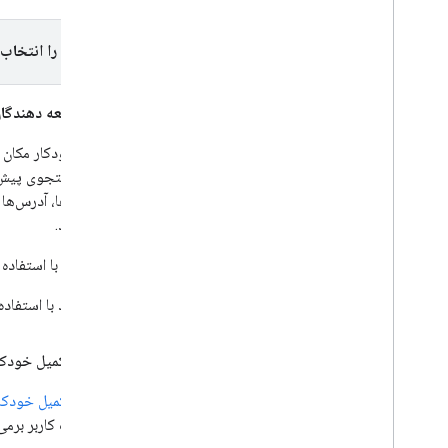
جستجوی نزدیک (جدید)
جزئیات مکان
پلتفرم را انتخاب 
عکس های مکان
نظرات مکان
توسعه دهندگان م
محل تکمیل خودکار
نمای کلی
ویجت تکمیل خودکار را قرار دهید
API تکمیل خودکار داده را قرار دهید
نام مکان‌ها، آدرس‌ها
تکمیل خودکار و قیمت گذاری جلسه
ارائه دهند.
خلاصه‌های مبتنی بر هوش مصنوعی
محل فیلدهای داده
می‌توانید با استفاده از ابزارک تکمیل خودکار مکان یا 
انواع مکان
می توانید با استفاد
کیت UI مکان ها
راهنمای مکان ها
ویجت تکمیل خودکار 
با Routes کار کنید
ویجت تکمیل خودکار
نمای کلی
به انتخاب کاربر برم
شروع به کار