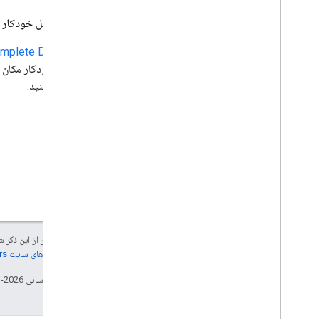
نسخه ی نمایشی را امتحان کنید
کلاس مسیر
API تکمیل خودکار داده را قرار دهید
کلاس ماتریس مسیر
mplete Data API
راهنمای مهاجرت
منابع
استفاده کنید.
اعتبار سنجی آدرس
نمای کلی
نسخه ی نمایشی را امتحان کنید
شروع به کار
یک آدرس را تأیید کنید
یک پاسخ اساسی را درک کنید
پاسخ اعتبار سنجی را مدیریت کنید
آدرس های ایالات متحده را مدیریت کنید
جز در مواردی که غیر از این ذک
پوشش کشور و منطقه
جزئیات، به
خطمشی‌های سایت Google Developers‏
روی نقشه بکشید
تاریخ آخرین به‌روزرسانی 2026-03-04 به‌وقت ساعت هماهنگ جهانی.
نمای کلی
پنجره های اطلاعات