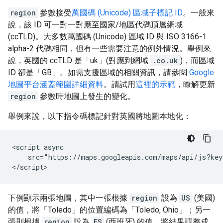
region
參數接受
萬國碼 (Unicode) 區域子標記 ID
。一般來
說，該 ID 可一對一對應至國家/地區代碼頂層網域
(ccTLD)。大多數萬國碼 (Unicode) 區域 ID 與 ISO 3166-1
alpha-2 代碼相同，但有一些需要注意的例外情況。舉例來
說，英國的 ccTLD 是「uk」(對應到網域
.co.uk
)，而區域
ID 卻是「GB」。如需支援區域的相關資訊，請參閱
Google
地圖平台涵蓋範圍詳細資料
。請試用
這裡的示範
，瞭解更新
region
參數時地圖上發生的變化。
舉例來說，以下指令碼標記針對英國將地圖本地化：
<script async

    src="https://maps.googleapis.com/maps/api/js?key
</script>
下例顯示兩張地圖，其中一張根據
region
設為
US
(美國)
的值，將「Toledo」的位置編碼為「Toledo, Ohio」；另一
張則根據
region
設為
ES
(西班牙) 的值，將結果調整成