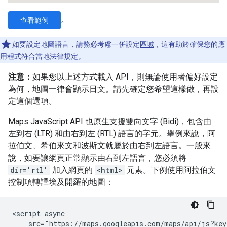
。
查看範例
如要設定地圖語言，請務必考慮一併設定
區域
，這有助於確保您的應
用程式符合當地法律規定。
注意：
如果您以上述方式載入 API，則無論使用者偏好設定
為何，地圖一律會顯示日文。請先確定您希望這樣做，再設
定這個選項。
Maps JavaScript API 也原生支援雙向文字 (Bidi)，包含由
左到右 (LTR) 和由右到左 (RTL) 語言的字元。舉例來說，阿
拉伯文、希伯來文和波斯文就屬於由右到左語言。一般來
說，如要讓網頁正常顯示由右到左語言，您必須將
dir='rtl'
加入網頁的
<html>
元素。下例使用阿拉伯文
控制項轉譯埃及開羅的地圖：
<script async

    src="https://maps.googleapis.com/maps/api/js?key