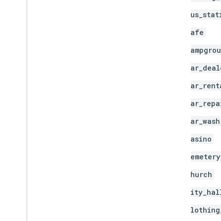
bus_stat
cafe
campgro
car_deal
car_rent
car_repa
car_wash
casino
cemetery
church
city_hal
clothing