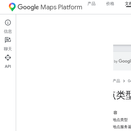
产品
价格
文
Maps Platform
Web
Maps JavaScript API
信息
指南
参考文档
示例
资源
旧版
聊天
API
地点服务（旧版）
首页
产品
G
地点搜索和详情
地点自动补全
地点类
地点数据字段
地点类型
本页内容
Directions 和 Distance Matrix（旧
表 1：地点类型
版）
表 2：地点服务
路线