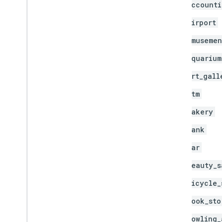
accounti
airport
amusemen
aquarium
art_gall
atm
bakery
bank
bar
beauty_s
bicycle_
book_sto
bowling_