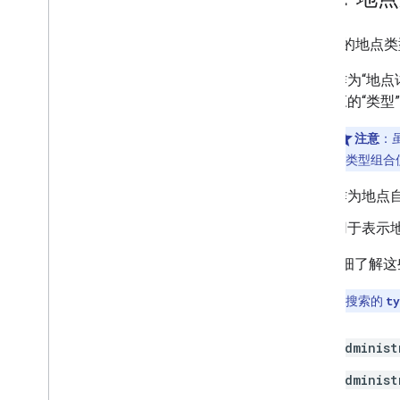
表 2 中的地点
作为“地点
应的“类型”
注意
：
他类型组合
作为地点
用于表示
如需详细了解这
注意
：地点搜索的
ty
administ
administ