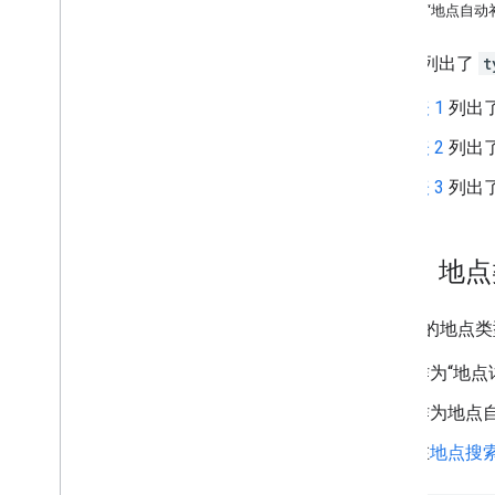
表 3：“地点自
距离矩阵
本页面列出了
t
迁移到地点（新）
迁移概览
表 1
列出
迁移到新的地点详情
表 2
列出
迁移到新版地点搜索
迁移到新版附近搜索
表 3
列出了
迁移到新的“地点照片”
迁移到新版地点评价
迁移到新版地点自动补全
表 1：地
迁移到新的 Autocomplete widget
表 1 中的地点
迁移到 Maps Java
Script API 的
Routes 库
作为“地点
迁移到新的 Route 类
迁移到新的 Route Matrix 类
作为地点
迁移到新的渲染方法
在
地点搜