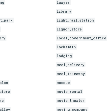
ng
lawyer
library
t_park
light_rail_station
liquor_store
ery
local_government_office
locksmith
lodging
meal_delivery
meal_takeaway
alon
mosque
store
movie_rental
re
movie_theater
alley
moving_company