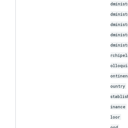
administ
administ
administ
administ
administ
archipel
colloqui
continen
country
establis
finance
floor
food