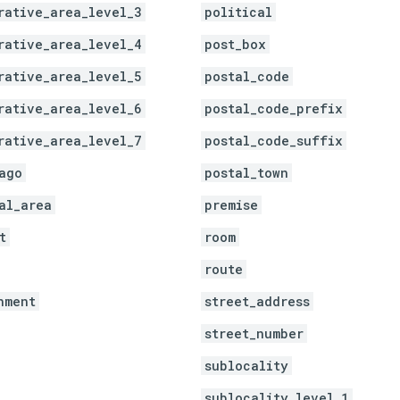
rative_area_level_3
political
rative_area_level_4
post_box
rative_area_level_5
postal_code
rative_area_level_6
postal_code_prefix
rative_area_level_7
postal_code_suffix
ago
postal_town
al_area
premise
t
room
route
hment
street_address
street_number
sublocality
sublocality_level_1