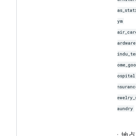
gas_stat
gym
hair_car
hardware
hindu_te
home_goo
hospital
insuranc
jewelry_
laundry
表 2：地