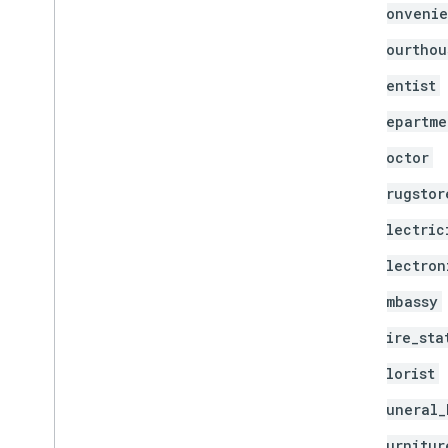
convenie
courthou
dentist
departme
doctor
drugstor
electric
electron
embassy
fire_sta
florist
funeral_
furnitur