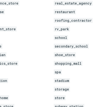
nce_store
real_estate_agency
se
restaurant
roofing_contractor
nt_store
rv_park
school
e
secondary_school
ian
shoe_store
ics_store
shopping_mall
spa
tion
stadium
storage
home
store
e_store
subway_station