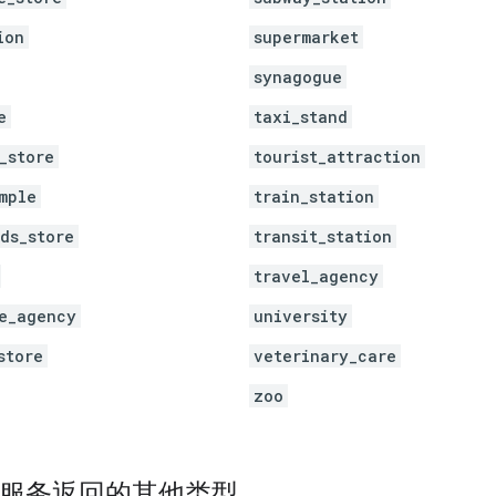
ion
supermarket
synagogue
e
taxi_stand
_store
tourist_attraction
mple
train_station
ds_store
transit_station
travel_agency
e_agency
university
store
veterinary_care
zoo
点服务返回的其他类型