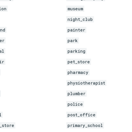
ion
museum
night_club
und
painter
er
park
al
parking
ir
pet_store
pharmacy
physiotherapist
plumber
police
l
post_office
_store
primary_school