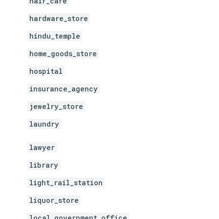
hair_care
hardware_store
hindu_temple
home_goods_store
hospital
insurance_agency
jewelry_store
laundry
lawyer
library
light_rail_station
liquor_store
local_government_office