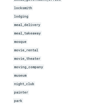
locksmith
lodging
meal_delivery
meal_takeaway
mosque
movie_rental
movie_theater
moving_company
museum
night_club
painter
park