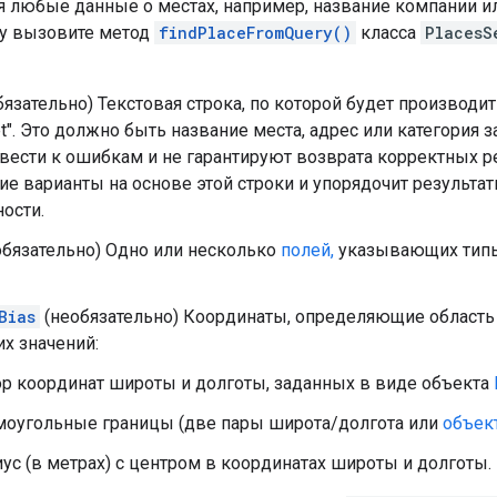
я любые данные о местах, например, название компании ил
ry вызовите метод
findPlaceFromQuery()
класса
PlacesS
бязательно) Текстовая строка, по которой будет производить
et". Это должно быть название места, адрес или категория
вести к ошибкам и не гарантируют возврата корректных ре
е варианты на основе этой строки и упорядочит результа
ости.
обязательно) Одно или несколько
полей,
указывающих типы
Bias
(необязательно) Координаты, определяющие область 
х значений:
р координат широты и долготы, заданных в виде объекта
оугольные границы (две пары широта/долгота или
объек
ус (в метрах) с центром в координатах широты и долготы.