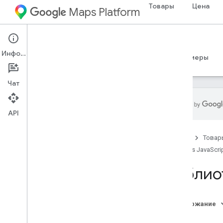
Товары
Цена
Maps Platform
Web
Maps JavaScript API
Информация
Руководства
Справочные материалы
Примеры
Чат
API
Служба адресов (устаревшая
версия)
Главная
Товар
Поиск мест и сведения о местах
Maps JavaScrip
Автозаполнение мест
Библиот
Поля сведений о месте
Типы мест
Содержание
Матрица направлений и
Обзор
расстояний (устаревшая версия)