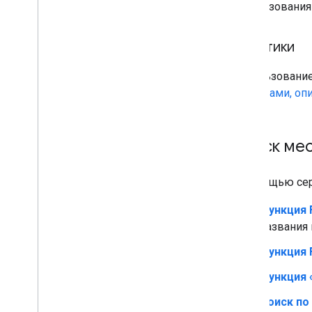
использования 
Политики
Использование 
правилами, оп
Поиск ме
С помощью сер
Функция F
названия 
Функция 
Функция 
Поиск по