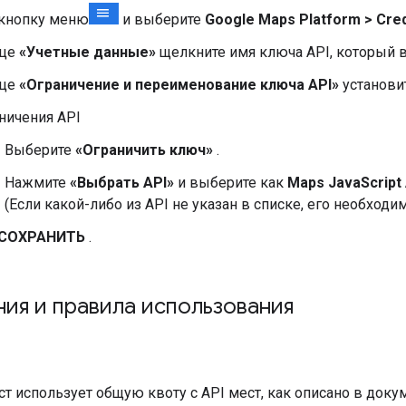
кнопку меню
и выберите
Google Maps Platform > Cred
ице
«Учетные данные»
щелкните имя ключа API, который в
ице
«Ограничение и переименование ключа API»
установит
ничения API
Выберите
«Ограничить ключ»
.
Нажмите
«Выбрать API»
и выберите как
Maps JavaScript
(Если какой-либо из API не указан в списке, его необход
СОХРАНИТЬ
.
ия и правила использования
т использует общую квоту с API мест, как описано в док