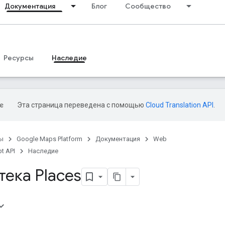
Документация
Блог
Сообщество
Ресурсы
Наследие
Эта страница переведена с помощью
Cloud Translation API
.
ы
Google Maps Platform
Документация
Web
t API
Наследие
ека Places