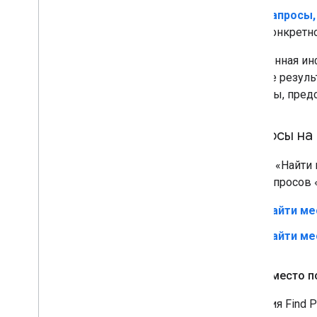
Запросы,
конкретн
Полученная ин
а также резуль
объекты, пред
Запросы на 
Запрос «Найти 
типа запросов 
Найти ме
Найти ме
Найти место п
Функция Find P