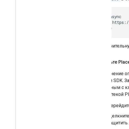
<script async

    src="https:/
</script>
Дополнительн
Добавьте Place
Применение ог
API или SDK. З
связанным с к
библиотекой Pla
Перейдит
Щелкните
защитить.