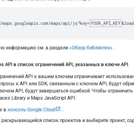
/maps.googleapis.com/maps/api/js?key=
YOUR_API_KEY
&load
ую информацию см. в разделе
«Обзор библиотек»
.
s API в список ограничений API
,
указанных в ключе API
.
раничений API к вашим ключам ограничивает использова
апросы к API или SDK, связанным с ключом API, будут обра
лючом API, будут завершаться ошибкой. Чтобы ограничить
ces Library и Maps JavaScript API:
е в
консоль Google Cloud
.
 раскрывающийся список проектов и выберите проект, со