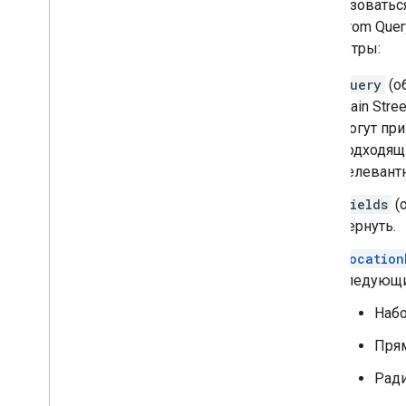
использоватьс
Place from Que
параметры:
query
(о
Main Stre
могут при
подходящи
релевантн
fields
(
вернуть.
location
следующи
Набо
Прям
Ради