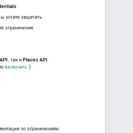
entials
.
ы хотите защитить.
е ограничения:
 API
, так и
Places API
.
имо
включить
.)
ументации по ограничениям