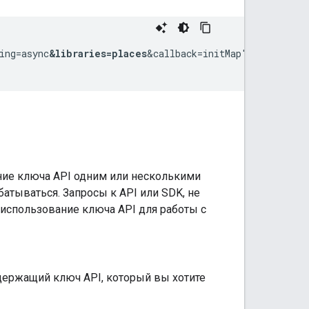
ing=async
&libraries=places
&callback=initMap">

ние ключа API одним или несколькими
батываться. Запросы к API или SDK, не
 использование ключа API для работы с
держащий ключ API, который вы хотите