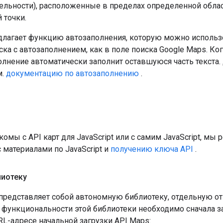
льности), расположенные в пределах определенной област
 точки.
едлагает функцию автозаполнения, которую можно исполь
ка с автозаполнением, как в поле поиска Google Maps. Ко
олнение автоматически заполнит оставшуюся часть текста
м.
документацию по автозаполнению
.
комы с API карт для JavaScript или с самим JavaScript, м
 материалами по JavaScript и
получению ключа API
.
лиотеку
представляет собой автономную библиотеку, отдельную от 
функциональности этой библиотеки необходимо сначала за
RL-адресе начальной загрузки API Maps: