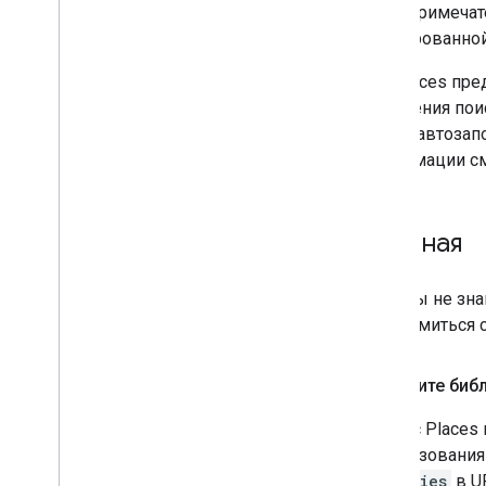
достопримечате
Переход на новый класс Route Matrix
фиксированной
Переход на новые методы
рендеринга
API Places пр
поведения поис
адрес, автозап
информации с
Начиная
Если вы не зна
ознакомиться с
Загрузите биб
Сервис Places 
использования 
libraries
в U