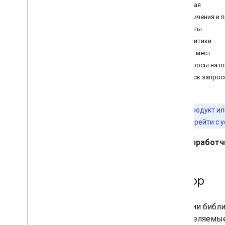
Начиная
Directions
Ограничения и 
Distance Matrix
Квоты
Политики
Миграция в Места (новинка)
Поиск мест
Обзор миграции
Запросы на п
Перейти на новую информацию о
месте
Поиск запрос
Перейти на новый поиск мест
Перейти на новый поиск поблизости
Перенести на новые фотографии
Данный продукт ил
места
и о том, как перейти с
Перейти на новое место
.
Отзывы
Разработч
Перейдите на новое автозаполнение
места
Переходите на новый виджет
автозаполнения
Обзор
Переход на библиотеку
маршрутов и API Java
Script для
Функции библио
работы с картами
.
(определяемые
Переход на новый класс Route