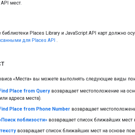
API мест.
библиотеки Places Library и JavaScript API карт должно ос
исанными для Places API
.
ст
виса «Места» вы можете выполнять следующие виды пои
ind Place from Query
возвращает местоположение на осно
или адреса места).
Find Place from Phone Number
возвращает местоположение
«Поиск поблизости»
возвращает список ближайших мест н
 тексту
возвращает список ближайших мест на основе поис