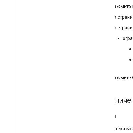
Нажмите 
На стран
На стран
огра
Нажмите
Ограничен
Квоты
Библиотека мес