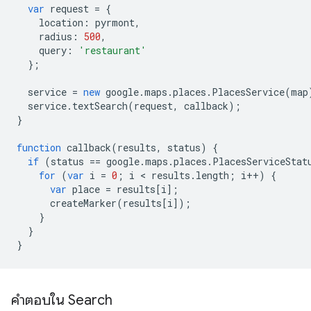
var
request
=
{
location
:
pyrmont
,
radius
:
500
,
query
:
'restaurant'
};
service
=
new
google
.
maps
.
places
.
PlacesService
(
map
service
.
textSearch
(
request
,
callback
);
}
function
callback
(
results
,
status
)
{
if
(
status
==
google
.
maps
.
places
.
PlacesServiceStat
for
(
var
i
=
0
;
i
<
results
.
length
;
i
++
)
{
var
place
=
results
[
i
];
createMarker
(
results
[
i
]);
}
}
}
คำตอบใน Search