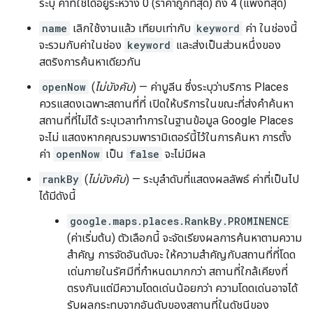
ระบุ ค่าที่ใช้ได้อยู่ระหว่าง 0 (ราคาถูกที่สุด) ถึง 4 (แพงที่สุด)
name
เลิกใช้งานแล้ว เทียบเท่ากับ
keyword
ค่า ในช่องนี้
จะรวมกับค่าในช่อง
keyword
และส่งเป็นส่วนหนึ่งของ
สตริงการค้นหาเดียวกัน
openNow
(
ไม่บังคับ
) — ค่าบูลีน ซึ่งระบุว่าบริการ Places
ควรแสดงเฉพาะสถานที่ที่ เปิดให้บริการในขณะที่ส่งคำค้นหา
สถานที่ที่ไม่ได้ ระบุเวลาทำการในฐานข้อมูล Google Places
จะไม่ แสดงหากคุณรวมพารามิเตอร์นี้ไว้ในการค้นหา การตั้ง
ค่า
openNow
เป็น
false
จะไม่มีผล
rankBy
(
ไม่บังคับ
) — ระบุลำดับที่แสดงผลลัพธ์ ค่าที่เป็นไป
ได้มีดังนี้
google.maps.places.RankBy.PROMINENCE
(ค่าเริ่มต้น) ตัวเลือกนี้ จะจัดเรียงผลการค้นหาตามความ
สำคัญ การจัดอันดับจะ ให้ความสำคัญกับสถานที่ที่โดด
เด่นภายในรัศมีที่กำหนดมากกว่า สถานที่ใกล้เคียงที่
ตรงกันแต่มีความโดดเด่นน้อยกว่า ความโดดเด่นอาจได้
รับผลกระทบจากอันดับของสถานที่ในดัชนีของ