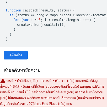
}
function
callback
(
results
,
status
)
{
if
(
status
==
google
.
maps
.
places
.
PlacesServiceStat
for
(
var
i
=
0
;
i
<
results
.
length
;
i
++
)
{
createMarker
(
results
[
i
]);
}
}
}
ดูตัวอย่าง
คำขอค้นหาข้อความ
การค้นหาใกล้เคียง (เดิม) และการค้นหาข้อความ (เดิม) จะแสดงฟิลด์ข้อมูล
ทั้งหมดที่ใช้ได้สำหรับสถานที่ที่เลือก (
ชุดย่อยของฟิลด์ที่รองรับ
) และคุณจะ
ได้รับการ
เรียกเก็บเงินตามนั้น
ไม่มีวิธีจำกัดการค้นหาใกล้เคียง (เดิม) หรือการค้นหาข้อความ
(เดิม) ให้แสดงเฉพาะฟิลด์ที่เฉพาะเจาะจง หากไม่ต้องการขอ (และชำระเงินสำหรับ)
ข้อมูลที่คุณไม่ต้องการ ให้ใช้
คำขอ Find Place (เดิม)
แทน