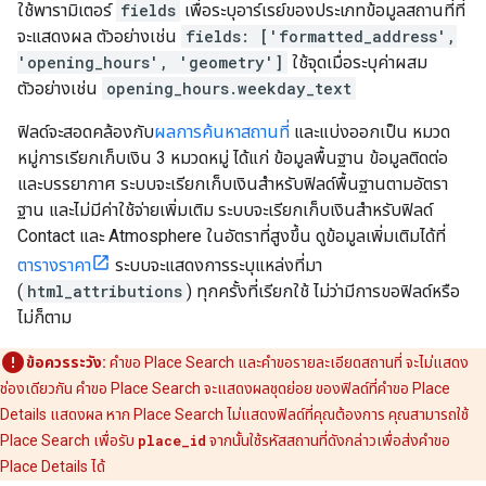
ใช้พารามิเตอร์
fields
เพื่อระบุอาร์เรย์ของประเภทข้อมูลสถานที่ที่
จะแสดงผล ตัวอย่างเช่น
fields: ['formatted_address',
'opening_hours', 'geometry']
ใช้จุดเมื่อระบุค่าผสม
ตัวอย่างเช่น
opening_hours.weekday_text
ฟิลด์จะสอดคล้องกับ
ผลการค้นหาสถานที่
และแบ่งออกเป็น หมวด
หมู่การเรียกเก็บเงิน 3 หมวดหมู่ ได้แก่ ข้อมูลพื้นฐาน ข้อมูลติดต่อ
และบรรยากาศ ระบบจะเรียกเก็บเงินสำหรับฟิลด์พื้นฐานตามอัตรา
ฐาน และไม่มีค่าใช้จ่ายเพิ่มเติม ระบบจะเรียกเก็บเงินสำหรับฟิลด์
Contact และ Atmosphere ในอัตราที่สูงขึ้น ดูข้อมูลเพิ่มเติมได้ที่
ตารางราคา
ระบบจะแสดงการระบุแหล่งที่มา
(
html_attributions
) ทุกครั้งที่เรียกใช้ ไม่ว่ามีการขอฟิลด์หรือ
ไม่ก็ตาม
ข้อควรระวัง:
คำขอ Place Search และคำขอรายละเอียดสถานที่ จะไม่แสดง
ช่องเดียวกัน คำขอ Place Search จะแสดงผลชุดย่อย ของฟิลด์ที่คำขอ Place
Details แสดงผล หาก Place Search ไม่แสดงฟิลด์ที่คุณต้องการ คุณสามารถใช้
Place Search เพื่อรับ
place_id
จากนั้นใช้รหัสสถานที่ดังกล่าวเพื่อส่งคำขอ
Place Details ได้