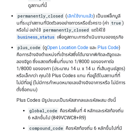
ดูสถานที่นี้
permanently_closed
(
เลิกใช้งานแล้ว
) เป็นแฟล็กบูลี
นที่ระบุว่าสถานที่ปิดตัวลงอย่างถาวรหรือชั่วคราว (ค่า
true
)
หรือไม่ อย่าใช้
permanently_closed
แต่ให้ใช้
business_status
เพื่อดูสถานะการดำเนินงานของธุรกิจ
plus_code
(ดู
Open Location Code
และ
Plus Code
)
คือการอ้างอิงตำแหน่งที่เข้ารหัสซึ่งได้มาจากพิกัดละติจูดและ
ลองจิจูด ซึ่งแสดงถึงพื้นที่ขนาด 1/8000 ขององศาต่อ
1/8000 ขององศา (ประมาณ 14 ม. x 14 ม. ที่เส้นศูนย์สูตร)
หรือเล็กกว่า คุณใช้ Plus Codes แทน ที่อยู่ได้ในสถานที่ที่
ไม่มีที่อยู่ (ไม่มีการกำหนดหมายเลขอ้างอิงอาคารหรือ ไม่มีการ
ตั้งชื่อถนน)
Plus Codes มีรูปแบบเป็นรหัสสากลและรหัสผสม ดังนี้
global_code
คือรหัสพื้นที่ 4 หลักและรหัสท้องถิ่น
6 หลักขึ้นไป (849VCWC8+R9)
compound_code
คือรหัสท้องถิ่น 6 หลักขึ้นไปที่มี