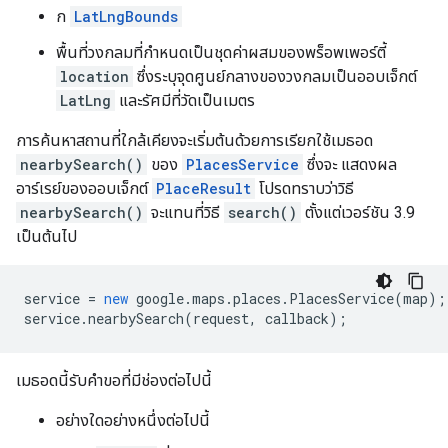
ก
LatLngBounds
พื้นที่วงกลมที่กำหนดเป็นชุดค่าผสมของพร็อพเพอร์ตี้
location
ซึ่งระบุจุดศูนย์กลางของวงกลมเป็นออบเจ็กต์
LatLng
และรัศมีที่วัดเป็นเมตร
การค้นหาสถานที่ใกล้เคียงจะเริ่มต้นด้วยการเรียกใช้เมธอด
nearbySearch()
ของ
PlacesService
ซึ่งจะ แสดงผล
อาร์เรย์ของออบเจ็กต์
PlaceResult
โปรดทราบว่าวิธี
nearbySearch()
จะแทนที่วิธี
search()
ตั้งแต่เวอร์ชัน 3.9
เป็นต้นไป
service
=
new
google
.
maps
.
places
.
PlacesService
(
map
);
service
.
nearbySearch
(
request
,
callback
);
เมธอดนี้รับคำขอที่มีช่องต่อไปนี้
อย่างใดอย่างหนึ่งต่อไปนี้