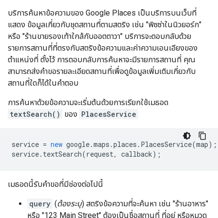
บริการค้นหาข้อความของ Google Places เป็นบริการบนเว็บที่
แสดง ข้อมูลเกี่ยวกับชุดสถานที่ตามสตริง เช่น "พิซซ่าในนิวยอร์ก"
หรือ "ร้านขายรองเท้าใกล้กับออตตาวา" บริการจะตอบกลับด้วย
รายการสถานที่ที่ตรงกับสตริงข้อความและค่าความเอนเอียงของ
ตำแหน่งที่ ตั้งไว้ การตอบกลับการค้นหาจะมีรายการสถานที่ คุณ
สามารถส่งคำขอรายละเอียดสถานที่เพื่อดูข้อมูลเพิ่มเติมเกี่ยวกับ
สถานที่ใดก็ได้ในคำตอบ
การค้นหาด้วยข้อความจะเริ่มต้นด้วยการเรียกใช้เมธอด
textSearch()
ของ
PlacesService
service
=
new
google
.
maps
.
places
.
PlacesService
(
map
);
service
.
textSearch
(
request
,
callback
);
เมธอดนี้รับคำขอที่มีช่องต่อไปนี้
query
(
ต้องระบุ
) สตริงข้อความที่จะค้นหา เช่น "ร้านอาหาร"
หรือ "123 Main Street" ต้องเป็นชื่อสถานที่ ที่อยู่ หรือหมวด