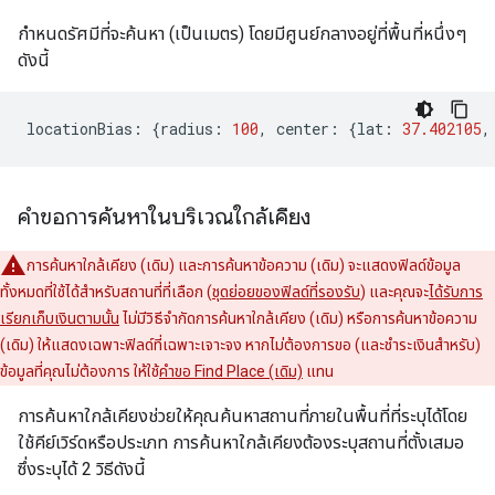
กำหนดรัศมีที่จะค้นหา (เป็นเมตร) โดยมีศูนย์กลางอยู่ที่พื้นที่หนึ่งๆ
ดังนี้
locationBias
:
{
radius
:
100
,
center
:
{
lat
:
37.402105
,
คำขอการค้นหาในบริเวณใกล้เคียง
การค้นหาใกล้เคียง (เดิม) และการค้นหาข้อความ (เดิม) จะแสดงฟิลด์ข้อมูล
ทั้งหมดที่ใช้ได้สำหรับสถานที่ที่เลือก (
ชุดย่อยของฟิลด์ที่รองรับ
) และคุณจะ
ได้รับการ
เรียกเก็บเงินตามนั้น
ไม่มีวิธีจำกัดการค้นหาใกล้เคียง (เดิม) หรือการค้นหาข้อความ
(เดิม) ให้แสดงเฉพาะฟิลด์ที่เฉพาะเจาะจง หากไม่ต้องการขอ (และชำระเงินสำหรับ)
ข้อมูลที่คุณไม่ต้องการ ให้ใช้
คำขอ Find Place (เดิม)
แทน
การค้นหาใกล้เคียงช่วยให้คุณค้นหาสถานที่ภายในพื้นที่ที่ระบุได้โดย
ใช้คีย์เวิร์ดหรือประเภท การค้นหาใกล้เคียงต้องระบุสถานที่ตั้งเสมอ
ซึ่งระบุได้ 2 วิธีดังนี้