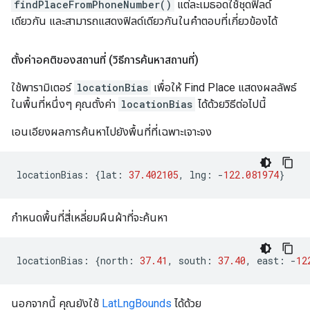
findPlaceFromPhoneNumber()
แต่ละเมธอดใช้ชุดฟิลด์
เดียวกัน และสามารถแสดงฟิลด์เดียวกันในคำตอบที่เกี่ยวข้องได้
ตั้งค่าอคติของสถานที่ (วิธีการค้นหาสถานที่)
ใช้พารามิเตอร์
locationBias
เพื่อให้ Find Place แสดงผลลัพธ์
ในพื้นที่หนึ่งๆ คุณตั้งค่า
locationBias
ได้ด้วยวิธีต่อไปนี้
เอนเอียงผลการค้นหาไปยังพื้นที่ที่เฉพาะเจาะจง
locationBias
:
{
lat
:
37.402105
,
lng
:
-
122.081974
}
กำหนดพื้นที่สี่เหลี่ยมผืนผ้าที่จะค้นหา
locationBias
:
{
north
:
37.41
,
south
:
37.40
,
east
:
-
12
นอกจากนี้ คุณยังใช้
LatLngBounds
ได้ด้วย