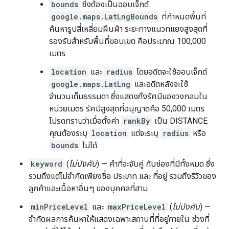
bounds
ซึ่งต้องเป็นออบเจ็กต์
google.maps.LatLngBounds
ที่กำหนดพื้นที่
ค้นหารูปสี่เหลี่ยมผืนผ้า ระยะทางแนวทแยงสูงสุดที่
รองรับสำหรับพื้นที่ขอบเขต คือประมาณ 100,000
เมตร
location
และ
radius
โดยอดีตจะใช้ออบเจ็กต์
google.maps.LatLng
และอดีตหลังจะใช้
จำนวนเต็มธรรมดา ซึ่งแสดงถึงรัศมีของวงกลมใน
หน่วยเมตร รัศมีสูงสุดที่อนุญาตคือ 50,000 เมตร
โปรดทราบว่าเมื่อตั้งค่า
rankBy
เป็น DISTANCE
คุณต้องระบุ
location
แต่จะระบุ
radius
หรือ
bounds
ไม่ได้
keyword
(
ไม่บังคับ
) — คำที่จะจับคู่ กับช่องที่มีทั้งหมด ซึ่ง
รวมถึงแต่ไม่จำกัดเพียงชื่อ ประเภท และ ที่อยู่ รวมถึงรีวิวของ
ลูกค้าและเนื้อหาอื่นๆ ของบุคคลที่สาม
minPriceLevel
และ
maxPriceLevel
(
ไม่บังคับ
) —
จำกัดผลการค้นหาให้แสดงเฉพาะสถานที่ที่อยู่ภายใน ช่วงที่