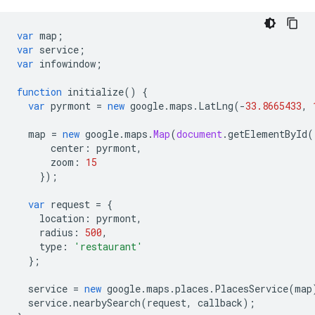
var
map
;
var
service
;
var
infowindow
;
function
initialize
()
{
var
pyrmont
=
new
google
.
maps
.
LatLng
(
-
33.8665433
,
map
=
new
google
.
maps
.
Map
(
document
.
getElementById
(
center
:
pyrmont
,
zoom
:
15
});
var
request
=
{
location
:
pyrmont
,
radius
:
500
,
type
:
'restaurant'
};
service
=
new
google
.
maps
.
places
.
PlacesService
(
map
service
.
nearbySearch
(
request
,
callback
);