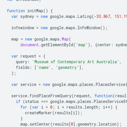
function
initMap
()
{
var
sydney
=
new
google
.
maps
.
LatLng
(
-
33.867
,
151.1
infowindow
=
new
google
.
maps
.
InfoWindow
();
map
=
new
google
.
maps
.
Map
(
document
.
getElementById
(
'map'
),
{
center
:
sydne
var
request
=
{
query
:
'Museum of Contemporary Art Australia'
,
fields
:
[
'name'
,
'geometry'
],
};
var
service
=
new
google
.
maps
.
places
.
PlacesService
service
.
findPlaceFromQuery
(
request
,
function
(
resul
if
(
status
===
google
.
maps
.
places
.
PlacesServiceS
for
(
var
i
=
0
;
i
<
results
.
length
;
i
++
)
{
createMarker
(
results
[
i
]);
}
map
.
setCenter
(
results
[
0
].
geometry
.
location
);