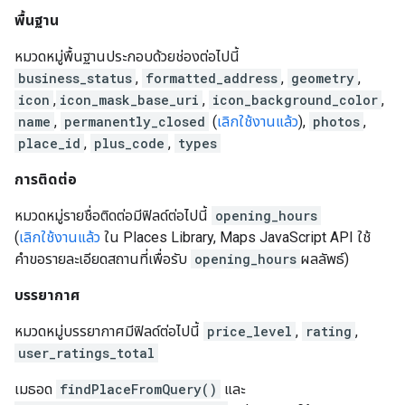
พื้นฐาน
หมวดหมู่พื้นฐานประกอบด้วยช่องต่อไปนี้
business_status
,
formatted_address
,
geometry
,
icon
,
icon_mask_base_uri
,
icon_background_color
,
name
,
permanently_closed
(
เลิกใช้งานแล้ว
),
photos
,
place_id
,
plus_code
,
types
การติดต่อ
หมวดหมู่รายชื่อติดต่อมีฟิลด์ต่อไปนี้
opening_hours
(
เลิกใช้งานแล้ว
ใน Places Library, Maps JavaScript API ใช้
คำขอรายละเอียดสถานที่เพื่อรับ
opening_hours
ผลลัพธ์)
บรรยากาศ
หมวดหมู่บรรยากาศมีฟิลด์ต่อไปนี้
price_level
,
rating
,
user_ratings_total
เมธอด
findPlaceFromQuery()
และ