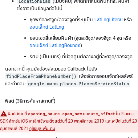
locationBias
(ไม่บังคับ) พิกัดที่กำหนดพื้นที่ที่จะ ค้นหา
ซึ่งอาจเป็นข้อมูลต่อไปนี้
ชุดพิกัดละติจูด/ลองจิจูดที่ระบุเป็น
LatLngLiteral
หรือ
ออบเจ็กต์ LatLng
ขอบเขตสี่เหลี่ยมผืนผ้า (จุดละติจูด/ลองจิจูด 4 จุด หรือ
ออบเจ็กต์ LatLngBounds
)
รัศมี (เป็นเมตร) ที่มีจุดศูนย์กลางอยู่ที่ละติจูด/ลองจิจูด
นอกจากนี้ คุณยังต้องส่งเมธอด Callback ไปยัง
findPlaceFromPhoneNumber()
เพื่อจัดการออบเจ็กต์ผลลัพธ์
และคำตอบ
google.maps.places.PlacesServiceStatus
ฟิลด์ (วิธีการค้นหาสถานที่)
ฟิลด์สถานที่
opening_hours.open_now
และ
utc_offset
ใน Places
SDK สำหรับ iOS จะเลิกใช้งานตั้งแต่วันที่ 20 พฤศจิกายน 2019 และจะปิดในวันที่ 20
กุมภาพันธ์ 2021
ดูข้อมูลเพิ่มเติม