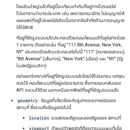
โดยส่วนใหญ่แล้วที่อยู่นี้จะเทียบเท่ากับที่อยู่ทางไปรษณีย์
โปรดทราบว่าบางประเทศ เช่น สหราชอาณาจักร ไม่อนุญาตให้
เผยแพร่ที่อยู่ไปรษณีย์จริงเนื่องจากข้อจำกัดด้านการอนุญาต
ให้ใช้สิทธิ
ที่อยู่ที่จัดรูปแบบแล้วประกอบด้วย
คอมโพเนนต์ที่อยู่
อย่างน้อย
1 รายการ ตัวอย่างเช่น ที่อยู่ "111 8th Avenue, New York,
NY" ประกอบด้วยส่วนประกอบต่อไปนี้ "111" (หมายเลขถนน),
"8th Avenue" (เส้นทาง), "New York" (เมือง) และ "NY" (รัฐ
ในสหรัฐอเมริกา)
อย่าแยกวิเคราะห์ที่อยู่ที่จัดรูปแบบแล้วโดยใช้โปรแกรม แต่คุณ
ควรใช้ คอมโพเนนต์ที่อยู่แต่ละรายการ ซึ่งการตอบกลับของ
API จะรวมไว้ด้วย นอกเหนือจากฟิลด์ที่อยู่ที่จัดรูปแบบแล้ว
geometry
: ข้อมูลที่เกี่ยวข้องกับรูปทรงเรขาคณิตของ
สถานที่ ซึ่งรวมถึงข้อมูลต่อไปนี้
location
จะแสดงละติจูดและลองจิจูดของ สถานที่
viewport
กำหนดวิวพอร์ตที่ต้องการบนแผนที่เมื่อ