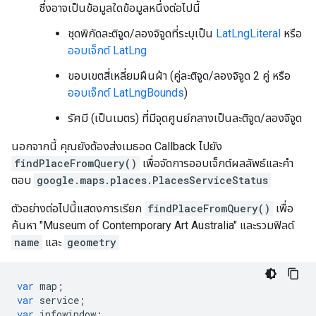
ซึ่งอาจเป็นข้อมูลใดข้อมูลหนึ่งต่อไปนี้
ชุดพิกัดละติจูด/ลองจิจูดที่ระบุเป็น
LatLngLiteral
หรือ
ออบเจ็กต์ LatLng
ขอบเขตสี่เหลี่ยมผืนผ้า (คู่ละติจูด/ลองจิจูด 2 คู่ หรือ
ออบเจ็กต์ LatLngBounds
)
รัศมี (เป็นเมตร) ที่มีจุดศูนย์กลางเป็นละติจูด/ลองจิจูด
นอกจากนี้ คุณยังต้องส่งเมธอด Callback ไปยัง
findPlaceFromQuery()
เพื่อจัดการออบเจ็กต์ผลลัพธ์และคำ
ตอบ
google.maps.places.PlacesServiceStatus
ตัวอย่างต่อไปนี้แสดงการเรียก
findPlaceFromQuery()
เพื่อ
ค้นหา "Museum of Contemporary Art Australia" และรวมฟิลด์
name
และ
geometry
var
map
;
var
service
;
var
infowindow
;