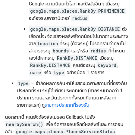
Google ความนิยมทั่วโลก และปัจจัยอื่นๆ เมื่อระบุ
google.maps.places.RankBy.PROMINENCE
จะต้องระบุพารามิเตอร์
radius
google.maps.places.RankBy.DISTANCE
ตัว
เลือกนี้จะ จัดเรียงผลลัพธ์จากน้อยไปมากตามระยะทาง
จาก
location
ที่ระบุ (ต้องระบุ) โปรดทราบว่าคุณไม่
สามารถระบุ
bounds
และ/หรือ
radius
ที่กำหนด
เองได้หากระบุ
RankBy.DISTANCE
เมื่อระบุ
RankBy.DISTANCE
คุณต้องระบุ
keyword
,
name
หรือ
type
อย่างน้อย 1 รายการ
type
— จำกัดผลการค้นหาให้แสดงเฉพาะสถานที่ที่ตรงกับ
ประเภทที่ระบุ ระบุได้เพียงประเภทเดียว (หากระบุมากกว่า 1
ประเภท ระบบจะละเว้นประเภททั้งหมดที่ตามมาหลังจาก
รายการแรก) ดู
รายการประเภทที่รองรับ
นอกจากนี้ คุณยังต้องส่งเมธอด Callback ไปยัง
nearbySearch()
เพื่อ จัดการออบเจ็กต์ผลลัพธ์และ การตอบ
กลับ
google.maps.places.PlacesServiceStatus