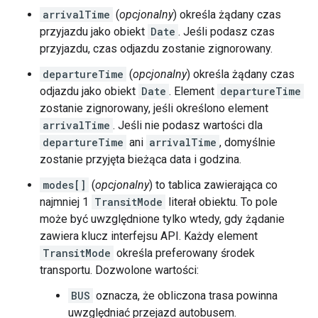
arrivalTime
(
opcjonalny
) określa żądany czas
przyjazdu jako obiekt
Date
. Jeśli podasz czas
przyjazdu, czas odjazdu zostanie zignorowany.
departureTime
(
opcjonalny
) określa żądany czas
odjazdu jako obiekt
Date
. Element
departureTime
zostanie zignorowany, jeśli określono element
arrivalTime
. Jeśli nie podasz wartości dla
departureTime
ani
arrivalTime
, domyślnie
zostanie przyjęta bieżąca data i godzina.
modes[]
(
opcjonalny
) to tablica zawierająca co
najmniej 1
TransitMode
literał obiektu. To pole
może być uwzględnione tylko wtedy, gdy żądanie
zawiera klucz interfejsu API. Każdy element
TransitMode
określa preferowany środek
transportu. Dozwolone wartości:
BUS
oznacza, że obliczona trasa powinna
uwzględniać przejazd autobusem.