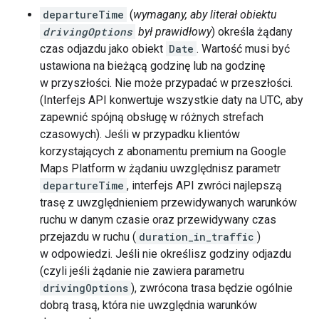
departureTime
(
wymagany, aby literał obiektu
drivingOptions
był prawidłowy
) określa żądany
czas odjazdu jako obiekt
Date
. Wartość musi być
ustawiona na bieżącą godzinę lub na godzinę
w przyszłości. Nie może przypadać w przeszłości.
(Interfejs API konwertuje wszystkie daty na UTC, aby
zapewnić spójną obsługę w różnych strefach
czasowych). Jeśli w przypadku klientów
korzystających z abonamentu premium na Google
Maps Platform w żądaniu uwzględnisz parametr
departureTime
, interfejs API zwróci najlepszą
trasę z uwzględnieniem przewidywanych warunków
ruchu w danym czasie oraz przewidywany czas
przejazdu w ruchu (
duration_in_traffic
)
w odpowiedzi. Jeśli nie określisz godziny odjazdu
(czyli jeśli żądanie nie zawiera parametru
drivingOptions
), zwrócona trasa będzie ogólnie
dobrą trasą, która nie uwzględnia warunków