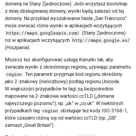
domenę na Stany Zjednoczone). Jeśli wczytasz bootstrap
z innej obsługiwanej domeny, wyniki będą zależeć od tej
domeny. Na przykład wyszukiwanie hasła „San Francisco”
może zwracać różne wyniki w aplikacjach wczytujących
https://maps.googleapis.com/
(Stany Zjednoczone)
niż w aplikacjach wczytujących
http://maps.google.es/
(Hiszpania).
Możesz też skonfigurować usługę Kierunki tak, aby
zwracała wyniki z określonego regionu, używając parametru
region
. Ten parametr przyjmuje kod regionu określony
jako 2-znakowy (nieliczbowy) podtag regionu Unicode.
W większości przypadków te tagi są bezpośrednio
mapowane na 2-znakowe wartości ccTLD („domena
najwyższego poziomu”), np. „uk” w „co.uk”. W niektórych
przypadkach tag
region
obsługuje też kody ISO-3166-1,
które czasami różnią się od wartości ccTLD (np. „GB”
zamiast „Great Britain”).