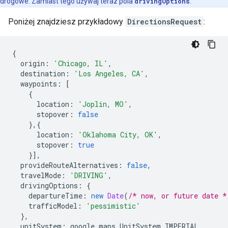
drogowe. Zamiast tego używaj teraz pola
drivingOptions
.
Poniżej znajdziesz przykładowy
DirectionsRequest
:
{
origin
:
'Chicago, IL'
,
destination
:
'Los Angeles, CA'
,
waypoints
:
[
{
location
:
'Joplin, MO'
,
stopover
:
false
},{
location
:
'Oklahoma City, OK'
,
stopover
:
true
}],
provideRouteAlternatives
:
false
,
travelMode
:
'DRIVING'
,
drivingOptions
:
{
departureTime
:
new
Date
(
/* now, or future date *
trafficModel
:
'pessimistic'
},
unitSystem
:
google
.
maps
.
UnitSystem
.
IMPERIAL