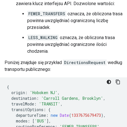
zawiera klucz interfejsu API. Dozwolone wartości:
FEWER_TRANSFERS
oznacza, że obliczona trasa
powinna uwzględniać ograniczoną liczbę
przesiadek.
LESS_WALKING
oznacza, że obliczona trasa
powinna uwzględniać ograniczone ilości
chodzenia.
Poniżej znajduje się przykład
DirectionsRequest
według
transportu publicznego:
{
origin
:
'Hoboken NJ'
,
destination
:
'Carroll Gardens, Brooklyn'
,
travelMode
:
'TRANSIT'
,
transitOptions
:
{
departureTime
:
new
Date
(
1337675679473
),
modes
:
[
'BUS'
],
routingPreference
:
'FEWER_TRANSFERS'