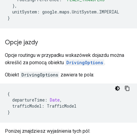
},
unitSystem
:
google
.
maps
.
UnitSystem
.
IMPERIAL
}
Opcje jazdy
Opcje routingu w przypadku wskazówek dojazdu można
określić za pomocą obiektu
DrivingOptions
.
Obiekt
DrivingOptions
zawiera te pola:
{
departureTime
:
Date
,
trafficModel
:
TrafficModel
}
Poniżej znajdziesz wyjaśnienia tych pól: