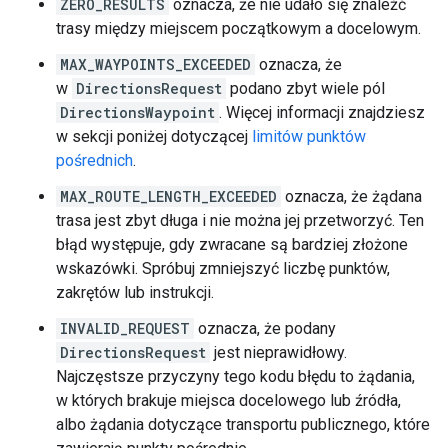
ZERO_RESULTS
oznacza, że nie udało się znaleźć
trasy między miejscem początkowym a docelowym.
MAX_WAYPOINTS_EXCEEDED
oznacza, że
w
DirectionsRequest
podano zbyt wiele pól
DirectionsWaypoint
. Więcej informacji znajdziesz
w sekcji poniżej dotyczącej
limitów punktów
pośrednich
.
MAX_ROUTE_LENGTH_EXCEEDED
oznacza, że żądana
trasa jest zbyt długa i nie można jej przetworzyć. Ten
błąd występuje, gdy zwracane są bardziej złożone
wskazówki. Spróbuj zmniejszyć liczbę punktów,
zakrętów lub instrukcji.
INVALID_REQUEST
oznacza, że podany
DirectionsRequest
jest nieprawidłowy.
Najczęstsze przyczyny tego kodu błędu to żądania,
w których brakuje miejsca docelowego lub źródła,
albo żądania dotyczące transportu publicznego, które