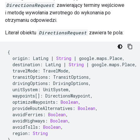
DirectionsRequest
zawierający terminy wejściowe
i metodę wywołania zwrotnego do wykonania po
otrzymaniu odpowiedzi.
Literał obiektu
DirectionsRequest
zawiera te pola:
{
origin
:
LatLng
|
String
|
google
.
maps
.
Place
,
destination
:
LatLng
|
String
|
google
.
maps
.
Place
,
travelMode
:
TravelMode
,
transitOptions
:
TransitOptions
,
drivingOptions
:
DrivingOptions
,
unitSystem
:
UnitSystem
,
waypoints
[]
:
DirectionsWaypoint
,
optimizeWaypoints
:
Boolean
,
provideRouteAlternatives
:
Boolean
,
avoidFerries
:
Boolean
,
avoidHighways
:
Boolean
,
avoidTolls
:
Boolean
,
region
:
String
}