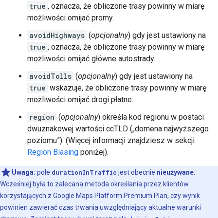
true
, oznacza, że obliczone trasy powinny w miarę
możliwości omijać promy.
avoidHighways
(
opcjonalny
) gdy jest ustawiony na
true
, oznacza, że obliczone trasy powinny w miarę
możliwości omijać główne autostrady.
avoidTolls
(
opcjonalny
) gdy jest ustawiony na
true
wskazuje, że obliczone trasy powinny w miarę
możliwości omijać drogi płatne.
region
(
opcjonalny
) określa kod regionu w postaci
dwuznakowej wartości ccTLD („domena najwyższego
poziomu”). (Więcej informacji znajdziesz w sekcji
Region Biasing
poniżej).
Uwaga:
pole
durationInTraffic
jest obecnie
nieużywane
.
Wcześniej była to zalecana metoda określania przez klientów
korzystających z Google Maps Platform Premium Plan, czy wynik
powinien zawierać czas trwania uwzględniający aktualne warunki