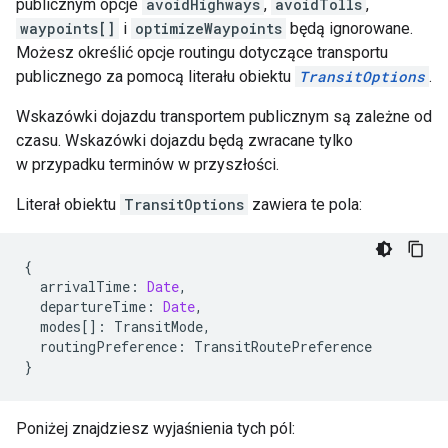
publicznym opcje
avoidHighways
,
avoidTolls
,
waypoints[]
i
optimizeWaypoints
będą ignorowane.
Możesz określić opcje routingu dotyczące transportu
publicznego za pomocą literału obiektu
TransitOptions
.
Wskazówki dojazdu transportem publicznym są zależne od
czasu. Wskazówki dojazdu będą zwracane tylko
w przypadku terminów w przyszłości.
Literał obiektu
TransitOptions
zawiera te pola:
{
arrivalTime
:
Date
,
departureTime
:
Date
,
modes
[]
:
TransitMode
,
routingPreference
:
TransitRoutePreference
}
Poniżej znajdziesz wyjaśnienia tych pól: