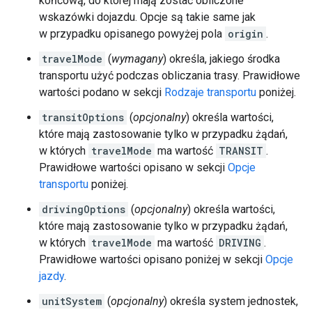
końcową, do której mają zostać obliczone
wskazówki dojazdu. Opcje są takie same jak
w przypadku opisanego powyżej pola
origin
.
travelMode
(
wymagany
) określa, jakiego środka
transportu użyć podczas obliczania trasy. Prawidłowe
wartości podano w sekcji
Rodzaje transportu
poniżej.
transitOptions
(
opcjonalny
) określa wartości,
które mają zastosowanie tylko w przypadku żądań,
w których
travelMode
ma wartość
TRANSIT
.
Prawidłowe wartości opisano w sekcji
Opcje
transportu
poniżej.
drivingOptions
(
opcjonalny
) określa wartości,
które mają zastosowanie tylko w przypadku żądań,
w których
travelMode
ma wartość
DRIVING
.
Prawidłowe wartości opisano poniżej w sekcji
Opcje
jazdy
.
unitSystem
(
opcjonalny
) określa system jednostek,