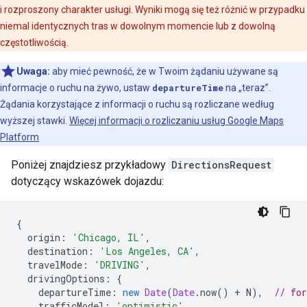
i rozproszony charakter usługi. Wyniki mogą się też różnić w przypadku
niemal identycznych tras w dowolnym momencie lub z dowolną
częstotliwością.
Uwaga:
aby mieć pewność, że w Twoim żądaniu używane są
informacje o ruchu na żywo, ustaw
departureTime
na „teraz”.
Żądania korzystające z informacji o ruchu są rozliczane według
wyższej stawki.
Więcej informacji o rozliczaniu usług Google Maps
Platform
Poniżej znajdziesz przykładowy
DirectionsRequest
dotyczący wskazówek dojazdu:
{
origin
:
'Chicago, IL'
,
destination
:
'Los Angeles, CA'
,
travelMode
:
'DRIVING'
,
drivingOptions
:
{
departureTime
:
new
Date
(
Date
.
now
()
+
N
),
// fo
trafficModel
:
'optimistic'