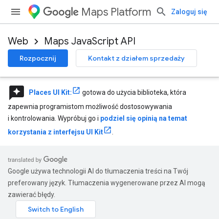
Maps Platform
Zaloguj się
Web
Maps JavaScript API
Rozpocznij
Kontakt z działem sprzedaży
reviews
Places UI Kit:
gotowa do użycia biblioteka, która
zapewnia programistom możliwość dostosowywania
i kontrolowania. Wypróbuj go i
podziel się opinią na temat
korzystania z interfejsu UI Kit
.
Google używa technologii AI do tłumaczenia treści na Twój
preferowany język. Tłumaczenia wygenerowane przez AI mogą
zawierać błędy.