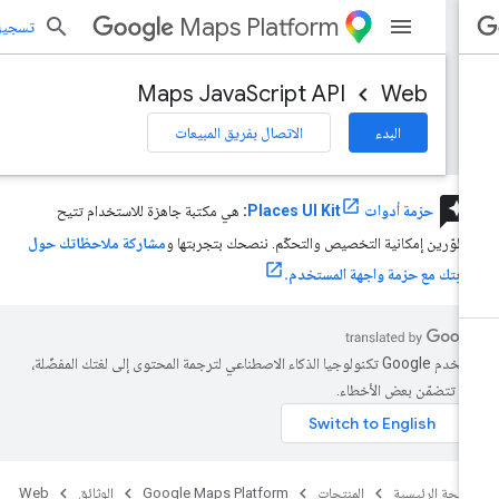
Maps Platform
تسجيل الد
Maps JavaScript API
Web
البدء
الاتصال بفريق المبيعات
review
حزمة أدوات Places UI Kit
:
هي مكتبة جاهزة للاستخدام تتيح
مطوّرين إمكانية التخصيص والتحكّم. ننصحك بتجربتها و
مشاركة ملاحظاتك حول
ربتك مع حزمة واجهة المستخدم.
تستخدم Google تكنولوجيا الذكاء الاصطناعي لترجمة المحتوى إلى لغتك المفضّلة،
د تتضمّن بعض الأخطاء.
صفحة الرئيسية
المنتجات
Google Maps Platform
الوثائق
Web