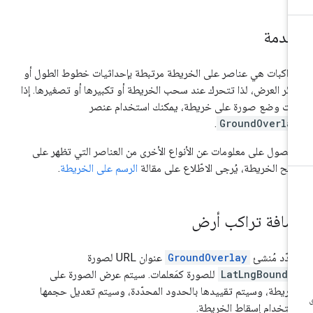
قدمة
تراكبات هي عناصر على الخريطة مرتبطة بإحداثيات خطوط الطول أو
ائر العرض، لذا تتحرك عند سحب الخريطة أو تكبيرها أو تصغيرها. إذا
دت وضع صورة على خريطة، يمكنك استخدام عنصر
.
GroundOverla
حصول على معلومات عن الأنواع الأخرى من العناصر التي تظهر على
ح الخريطة، يُرجى الاطّلاع على مقالة
الرسم على الخريطة
.
ضافة تراكب أرض
دّد مُنشئ
GroundOverlay
عنوان URL لصورة
LatLngBounds
للصورة كمَعلمات. سيتم عرض الصورة على
خريطة، وسيتم تقييدها بالحدود المحدّدة، وسيتم تعديل حجمها
ستخدام إسقاط الخريطة.