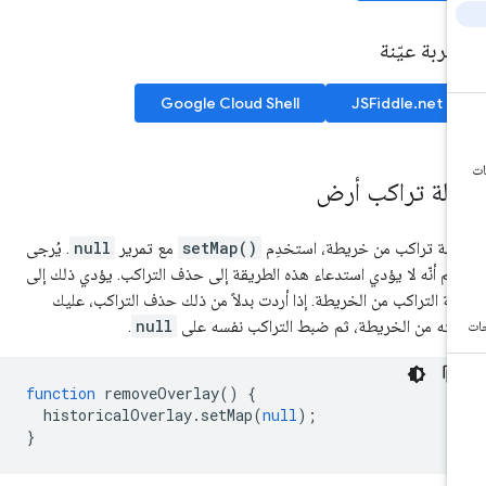
ربة عيّنة
Google Cloud Shell
JSFiddle.net
زالة تراكب أرض
زالة تراكب من خريطة، استخدِم
setMap()
مع تمرير
null
. يُرجى
عِلم أنّه لا يؤدي استدعاء هذه الطريقة إلى حذف التراكب. يؤدي ذلك إلى
الة التراكب من الخريطة. إذا أردت بدلاً من ذلك حذف التراكب، عليك
الته من الخريطة، ثم ضبط التراكب نفسه على
null
.
function
removeOverlay
()
{
historicalOverlay
.
setMap
(
null
);
}