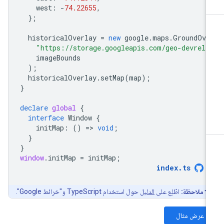
west
:
-
74.22655
,
};
historicalOverlay
=
new
google
.
maps
.
GroundOve
"https://storage.googleapis.com/geo-devrel-
imageBounds
);
historicalOverlay
.
setMap
(
map
);
}
declare
global
{
interface
Window
{
initMap
:
()
=
>
void
;
}
}
window
.
initMap
=
initMap
;
index
.
ts
ملاحظة:
اطّلِع على
الدليل
حول استخدام TypeScript و"خرائط Google".
عرض مثال