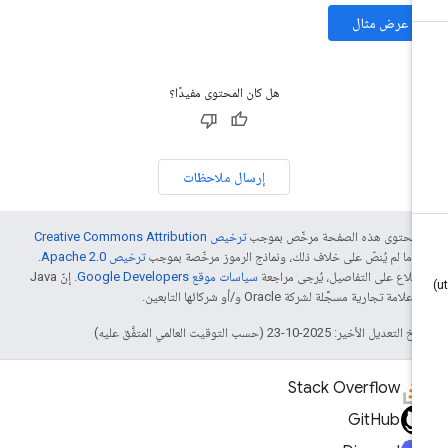
عرض مثال
هل كان المحتوى مفيدًا؟
إرسال ملاحظات
ّ محتوى هذه الصفحة مرخّص بموجب
ترخيص Creative Commons Attribution
4‏
ما لم يُنصّ على خلاف ذلك، ونماذج الرموز مرخّصة بموجب
ترخيص Apache 2.0‏
.
اطّلاع على التفاصيل، يُرجى مراجعة
سياسات موقع Google Developers‏
. إنّ Java
لامة تجارية مسجَّلة لشركة Oracle و/أو شركائها التابعين.
التعديل الأخير: 2025-10-23 (حسب التوقيت العالمي المتفَّق عليه)
Stack Overflow
GitHub