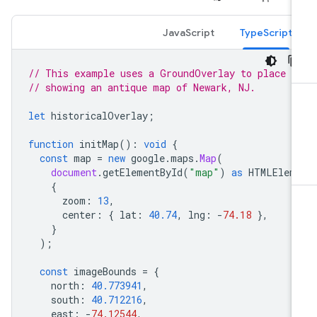
JavaScript
TypeScript
// This example uses a GroundOverlay to place a
// showing an antique map of Newark, NJ.
let
historicalOverlay
;
function
initMap
()
:
void
{
const
map
=
new
google
.
maps
.
Map
(
document
.
getElementById
(
"map"
)
as
HTMLElem
{
zoom
:
13
,
center
:
{
lat
:
40.74
,
lng
:
-
74.18
},
}
);
const
imageBounds
=
{
north
:
40.773941
,
south
:
40.712216
,
east
:
-
74.12544
,