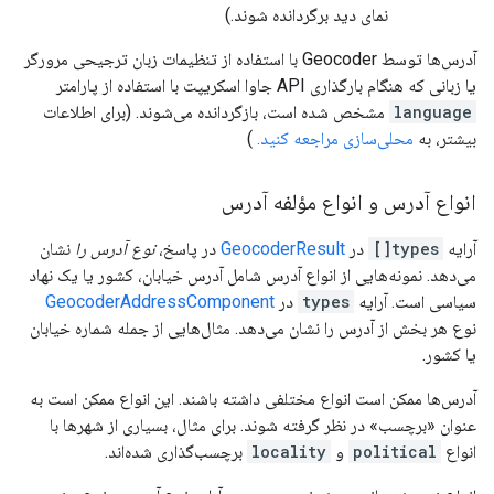
نمای دید برگردانده شوند.)
آدرس‌ها توسط Geocoder با استفاده از تنظیمات زبان ترجیحی مرورگر
یا زبانی که هنگام بارگذاری API جاوا اسکریپت با استفاده از پارامتر
language
مشخص شده است، بازگردانده می‌شوند. (برای اطلاعات
بیشتر، به
محلی‌سازی مراجعه کنید.
)
انواع آدرس و انواع مؤلفه آدرس
آرایه
types[]
در
GeocoderResult
در پاسخ،
نوع آدرس را
نشان
می‌دهد. نمونه‌هایی از انواع آدرس شامل آدرس خیابان، کشور یا یک نهاد
سیاسی است. آرایه
types
در
GeocoderAddressComponent
نوع هر بخش از آدرس را نشان می‌دهد. مثال‌هایی از جمله شماره خیابان
یا کشور.
آدرس‌ها ممکن است انواع مختلفی داشته باشند. این انواع ممکن است به
عنوان «برچسب» در نظر گرفته شوند. برای مثال، بسیاری از شهرها با
انواع
political
و
locality
برچسب‌گذاری شده‌اند.