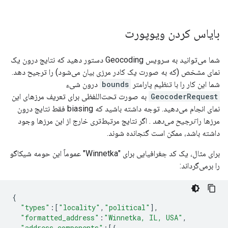
بایاس کردن ویوپورت
شما می‌توانید به سرویس Geocoding دستور دهید که نتایج درون یک
نمای مشخص (که به صورت یک کادر مرزی بیان می‌شود) را ترجیح دهد.
شما این کار را با تنظیم پارامتر
bounds
درون شیء
GeocoderRequest
به صورت تحت‌اللفظی برای تعریف مرزهای این
نمای انجام می‌دهید. توجه داشته باشید که biasing فقط نتایج درون
مرزها را
ترجیح می‌دهد
. اگر نتایج مرتبط‌تری خارج از این مرزها وجود
داشته باشد، ممکن است گنجانده شوند.
برای مثال، یک کد جغرافیایی برای "Winnetka" عموماً این حومه شیکاگو
را برمی‌گرداند:
{
"types"
:
[
"locality"
,
"political"
],
"formatted_address"
:
"Winnetka, IL, USA"
,
"address_components"
:
[{