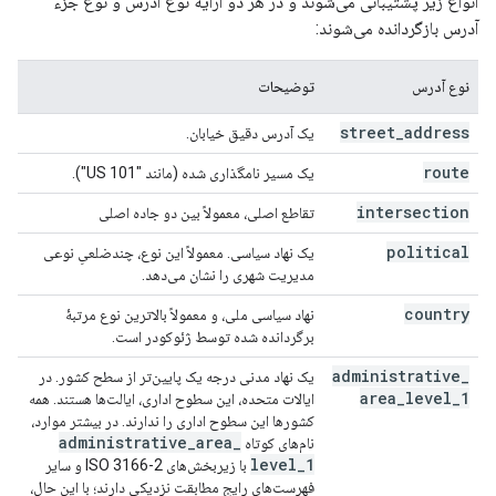
انواع زیر پشتیبانی می‌شوند و در هر دو آرایه نوع آدرس و نوع جزء
آدرس بازگردانده می‌شوند:
نوع آدرس
توضیحات
street
_
address
یک آدرس دقیق خیابان.
route
یک مسیر نامگذاری شده (مانند "US 101").
intersection
تقاطع اصلی، معمولاً بین دو جاده اصلی
political
یک نهاد سیاسی. معمولاً این نوع، چندضلعیِ نوعی
مدیریت شهری را نشان می‌دهد.
country
نهاد سیاسی ملی، و معمولاً بالاترین نوع مرتبۀ
برگردانده شده توسط ژئوکودر است.
administrative
_
یک نهاد مدنی درجه یک پایین‌تر از سطح کشور. در
area
_
level
_
1
ایالات متحده، این سطوح اداری، ایالت‌ها هستند. همه
کشورها این سطوح اداری را ندارند. در بیشتر موارد،
administrative
_
area
_
نام‌های کوتاه
level
_
1
با زیربخش‌های ISO 3166-2 و سایر
فهرست‌های رایج مطابقت نزدیکی دارند؛ با این حال،