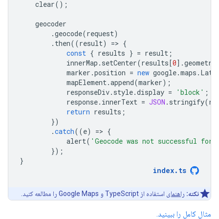
clear
();
geocoder
.
geocode
(
request
)
.
then
((
result
)
=
>
{
const
{
results
}
=
result
;
innerMap
.
setCenter
(
results
[
0
].
geometry
marker
.
position
=
new
google
.
maps
.
LatL
mapElement
.
append
(
marker
);
responseDiv
.
style
.
display
=
'block'
;
response
.
innerText
=
JSON
.
stringify
(
re
return
results
;
})
.
catch
((
e
)
=
>
{
alert
(
'Geocode was not successful for 
});
}
index
.
ts
نکته:
راهنمای
استفاده از TypeScript و Google Maps را مطالعه کنید.
مثال کامل را ببینید.