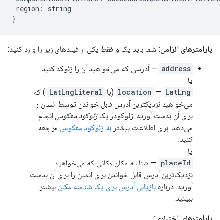
region
:
string
}
پارامترهای الزامی:
شما باید یک و فقط یکی از فیلدهای زیر را وارد کنید:
address
— آدرسی که می‌خواهید آن را ژئوکد کنید.
یا
LatLng
—
location
(یا
LatLngLiteral
) که
می‌خواهید نزدیکترین آدرس قابل خواندن توسط انسان را
برای آن بدست آورید. ژئوکودر یک
ژئوکود معکوس
انجام
می‌دهد. برای اطلاعات بیشتر
به ژئوکود معکوس
مراجعه
کنید.
یا
placeId
— شناسه مکان مکانی که می‌خواهید
نزدیک‌ترین آدرس قابل خواندن برای انسان را برای آن بدست
آورید. درباره
بازیابی آدرس برای یک شناسه مکان
بیشتر
ببینید.
پارامترهای اختیاری: