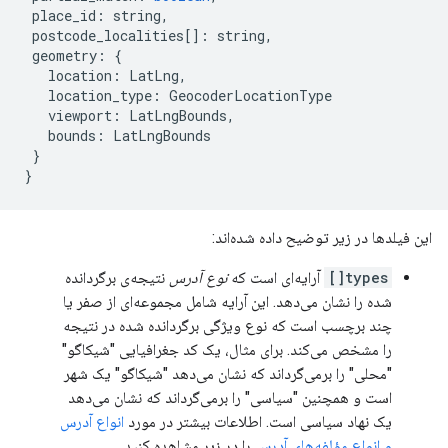
place_id
:
string
,
postcode_localities
[]
:
string
,
geometry
:
{
location
:
LatLng
,
location_type
:
GeocoderLocationType
viewport
:
LatLngBounds
,
bounds
:
LatLngBounds
}
}
این فیلدها در زیر توضیح داده شده‌اند:
types[]
آرایه‌ای است که
نوع آدرس
نتیجه‌ی برگردانده
شده را نشان می‌دهد. این آرایه شامل مجموعه‌ای از صفر یا
چند برچسب است که نوع ویژگی برگردانده شده در نتیجه
را مشخص می‌کند. برای مثال، یک کد جغرافیایی "شیکاگو"
"محلی" را برمی‌گرداند که نشان می‌دهد "شیکاگو" یک شهر
است و همچنین "سیاسی" را برمی‌گرداند که نشان می‌دهد
یک نهاد سیاسی است. اطلاعات بیشتر در مورد
انواع آدرس
و انواع مؤلفه‌های آدرس
را در زیر مشاهده کنید.