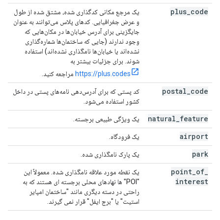
plus
_
code
یک مرجع مکانی کدگذاری شده، مشتق شده از طول
و عرض جغرافیایی. کدهای پلاس می‌توانند به عنوان
جایگزینی برای آدرس خیابان‌ها در مکان‌هایی که
وجود ندارند (جایی که ساختمان‌ها شماره‌گذاری
نشده‌اند یا خیابان‌ها نامگذاری نشده‌اند) استفاده
شوند. برای جزئیات بیشتر به
https://plus.codes
مراجعه کنید.
postal
_
code
کد پستی که برای آدرس‌دهی نامه‌های پستی در داخل
کشور استفاده می‌شود.
natural
_
feature
یک ویژگی طبیعی برجسته.
airport
یک فرودگاه.
park
یک پارک نامگذاری شده.
point
_
of
_
یک نقطه مورد علاقه نامگذاری شده. معمولاً این
interest
"POI" ها نهادهای محلی برجسته ای هستند که به
راحتی در دسته دیگری مانند "ساختمان امپایر
استیت" یا "برج ایفل" قرار نمی گیرند.