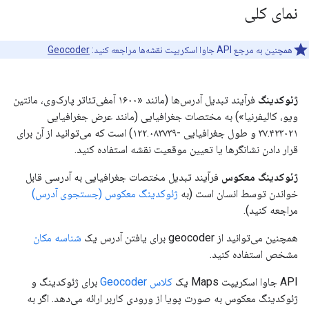
نمای کلی
همچنین به مرجع API جاوا اسکریپت نقشه‌ها مراجعه کنید:
Geocoder
ژئوکدینگ
فرآیند تبدیل آدرس‌ها (مانند «۱۶۰۰ آمفی‌تئاتر پارک‌وی، مانتین
ویو، کالیفرنیا») به مختصات جغرافیایی (مانند عرض جغرافیایی
۳۷.۴۲۳۰۲۱ و طول جغرافیایی -۱۲۲.۰۸۳۷۳۹) است که می‌توانید از آن برای
قرار دادن نشانگرها یا تعیین موقعیت نقشه استفاده کنید.
ژئوکدینگ معکوس
فرآیند تبدیل مختصات جغرافیایی به آدرسی قابل
خواندن توسط انسان است (به
ژئوکدینگ معکوس (جستجوی آدرس)
مراجعه کنید).
همچنین می‌توانید از geocoder برای یافتن آدرس یک
شناسه مکان
مشخص استفاده کنید.
API جاوا اسکریپت Maps یک
کلاس Geocoder
برای ژئوکدینگ و
ژئوکدینگ معکوس به صورت پویا از ورودی کاربر ارائه می‌دهد. اگر به