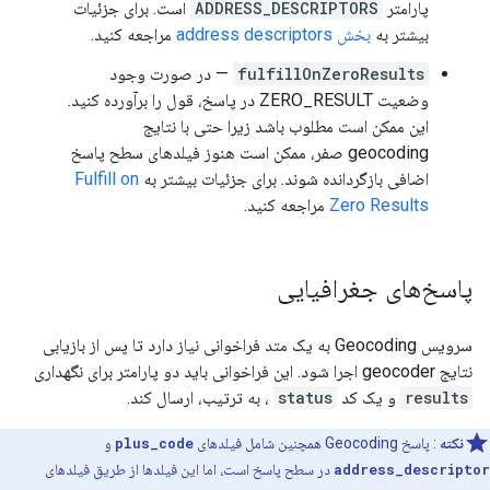
پارامتر
ADDRESS_DESCRIPTORS
است. برای جزئیات
بیشتر به
بخش address descriptors
مراجعه کنید.
fulfillOnZeroResults
— در صورت وجود
وضعیت ZERO_RESULT در پاسخ، قول را برآورده کنید.
این ممکن است مطلوب باشد زیرا حتی با نتایج
geocoding صفر، ممکن است هنوز فیلدهای سطح پاسخ
اضافی بازگردانده شوند. برای جزئیات بیشتر به
Fulfill on
Zero Results
مراجعه کنید.
پاسخ‌های جغرافیایی
سرویس Geocoding به یک متد فراخوانی نیاز دارد تا پس از بازیابی
نتایج geocoder اجرا شود. این فراخوانی باید دو پارامتر برای نگهداری
results
و یک کد
status
، به ترتیب، ارسال کند.
نکته
: پاسخ Geocoding همچنین شامل فیلدهای
plus_code
و
address_descriptor
در سطح پاسخ است، اما این فیلدها از طریق فیلدهای