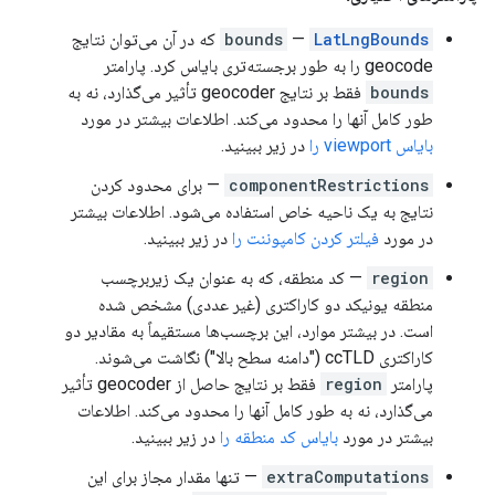
LatLngBounds
—
bounds
که در آن می‌توان نتایج
geocode را به طور برجسته‌تری بایاس کرد. پارامتر
bounds
فقط بر نتایج geocoder تأثیر می‌گذارد، نه به
طور کامل آنها را محدود می‌کند. اطلاعات بیشتر در مورد
بایاس viewport را
در زیر ببینید.
componentRestrictions
— برای محدود کردن
نتایج به یک ناحیه خاص استفاده می‌شود. اطلاعات بیشتر
در مورد
فیلتر کردن کامپوننت را
در زیر ببینید.
region
— کد منطقه، که به عنوان یک زیربرچسب
منطقه یونیکد دو کاراکتری (غیر عددی) مشخص شده
است. در بیشتر موارد، این برچسب‌ها مستقیماً به مقادیر دو
کاراکتری ccTLD ("دامنه سطح بالا") نگاشت می‌شوند.
پارامتر
region
فقط بر نتایج حاصل از geocoder تأثیر
می‌گذارد، نه به طور کامل آنها را محدود می‌کند. اطلاعات
بیشتر در مورد
بایاس کد منطقه را
در زیر ببینید.
extraComputations
— تنها مقدار مجاز برای این