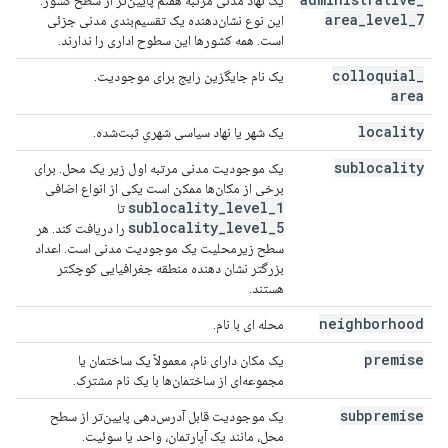
یک نهاد مدنی مرتبه هفتم پایین‌تر از سطح کشور.
area
_
level
_
7
این نوع نشان‌دهنده یک تقسیم‌بندی مدنی جزئی
است. همه کشورها این سطوح اداری را ندارند.
colloquial
_
یک نام جایگزین رایج برای موجودیت.
area
locality
یک شهر یا نهاد سیاسی شهریِ ثبت‌شده.
sublocality
یک موجودیت مدنی مرتبه اول زیر یک محل. برای
برخی از مکان‌ها ممکن است یکی از انواع اضافی
sublocality
_
level
_
1
تا
sublocality
_
level
_
5
را دریافت کند. هر
سطح زیرمحلیت یک موجودیت مدنی است. اعداد
بزرگتر نشان دهنده منطقه جغرافیایی کوچکتر
هستند.
neighborhood
محله ای با نام.
premise
یک مکان دارای نام، معمولاً یک ساختمان یا
مجموعه‌ای از ساختمان‌ها با یک نام مشترک.
subpremise
یک موجودیت قابل آدرس‌دهی پایین‌تر از سطح
محل، مانند یک آپارتمان، واحد یا سوئیت.