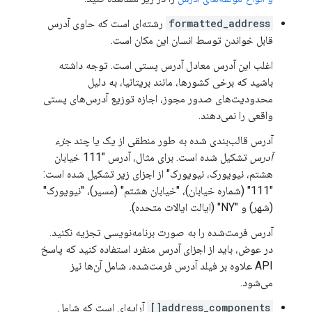
formatted_address
رشته‌ای است که حاوی آدرس
قابل خواندن توسط انسان این مکان است.
اغلب این آدرس معادل آدرس پستی است. توجه داشته
باشید که برخی کشورها، مانند بریتانیا، به دلیل
محدودیت‌های صدور مجوز، اجازه توزیع آدرس‌های پستی
واقعی را نمی‌دهند.
آدرس قالب‌بندی شده به طور منطقی از یک یا چند
جزء
آدرس
تشکیل شده است. برای مثال، آدرس "111 خیابان
هشتم، نیویورک، نیویورک" از اجزای زیر تشکیل شده است:
"111" (شماره خیابان)، "خیابان هشتم" (مسیر)، "نیویورک"
(شهر) و "NY" (ایالت ایالات متحده).
آدرس فرمت‌شده را به صورت برنامه‌نویسی تجزیه نکنید.
در عوض، باید از اجزای آدرس منفرد استفاده کنید که پاسخ
API علاوه بر فیلد آدرس فرمت‌شده، شامل آن‌ها نیز
می‌شود.
address_components[]
آرایه‌ای است که شامل