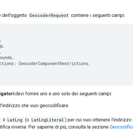
le dell'oggetto
GeocoderRequest
contiene i seguenti campi:
,
g
,
,
ounds
,
ctions
:
GeocoderComponentRestrictions
,
igatori
:devi fornire uno e uno solo dei seguenti campi:
 l'indirizzo che vuoi geocodificare.
: il
LatLng
(o
LatLngLiteral
) per cui vuoi ottenere l'indirizz
ifica inversa
. Per saperne di più, consulta la sezione
Geocodific