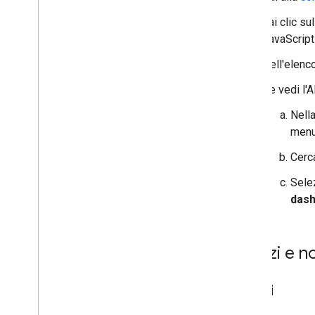
Fai clic su
Indicatori
JavaScript 
Panoramica
Per iniziare
Nell'elenc
Aggiungere un indicatore a una mappa
Se vedi l'A
Personalizzazione di base degli
indicatori
Nella
Creare indicatori con elementi grafici
menu
Creare indicatori con HTML e CSS
Cerca
Controlla il comportamento di
collisione
,
l'altitudine e la visibilità
Sele
Rendi gli indicatori cliccabili e
accessibili
das
Rendere gli indicatori trascinabili
Eseguire la migrazione agli indicatori
avanzati
Prezzi e 
Indicatori (legacy)
Prezzi
Lavorare con i luoghi
Panoramica