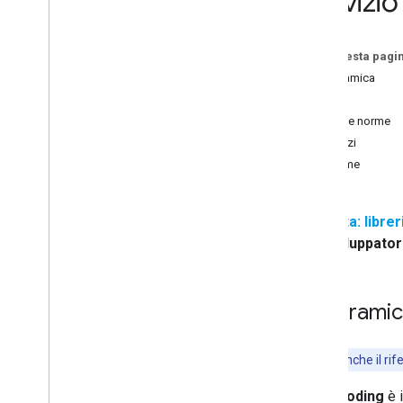
Servizio
Risoluzione dei problemi
Tutorial
Su questa pagi
Aggiungere una mappa di Google con
Panoramica
indicatori utilizzando HTML
Inizia
Aggiungere una mappa di Google con
Prezzi e norme
un indicatore utilizzando Java
Script
Prezzi
Aggiungere una mappa di Google a
un'app React
Norme
Mostra la posizione attuale
Indicatori cluster
Nota: librer
Sviluppato
Concetti
Controllo delle versioni
Localizzazione
Panorami
Best practice
Type
Script
Promesse
Consulta anche il ri
Il
geocoding
è 
Mappa base