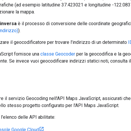
afiche (ad esempio latitudine 37.423021 e longitudine -122.0837
izionare la mappa.
 inversa
è il processo di conversione delle coordinate geografich
indirizzo)
).
zare il geocodificatore per trovare l'indirizzo di un determinato
I
Script fornisce una
classe Geocoder
per la geocodifica e la geo
tente. Se invece vuoi geocodificare indirizzi statici noti, consulta i
are il servizio Geocoding nell'API Maps JavaScript, assicurati che
llo stesso progetto configurato per l'API Maps JavaScript.
l'elenco delle API abilitate:
nsole Google Cloud
.