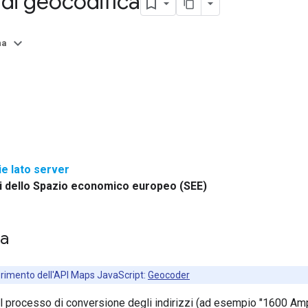
 di geocodifica
na
ie lato server
ri dello Spazio economico europeo (SEE)
ca
ferimento dell'API Maps JavaScript:
Geocoder
il processo di conversione degli indirizzi (ad esempio "1600 Amp