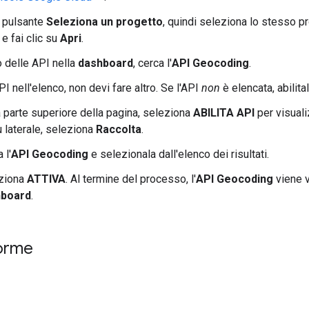
l pulsante
Seleziona un progetto
, quindi seleziona lo stesso p
e fai clic su
Apri
.
o delle API nella
dashboard
, cerca l'
API Geocoding
.
PI nell'elenco, non devi fare altro. Se l'API
non
è elencata, abilital
 parte superiore della pagina, seleziona
ABILITA API
per visual
 laterale, seleziona
Raccolta
.
 l'
API Geocoding
e selezionala dall'elenco dei risultati.
ziona
ATTIVA
. Al termine del processo, l'
API Geocoding
viene v
hboard
.
norme