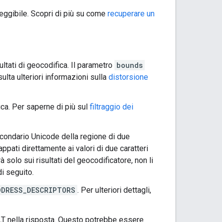
 leggibile. Scopri di più su come
recuperare un
ultati di geocodifica. Il parametro
bounds
ulta ulteriori informazioni sulla
distorsione
ifica. Per saperne di più sul
filtraggio dei
econdario Unicode della regione di due
ppati direttamente ai valori di due caratteri
rà solo sui risultati del geocodificatore, non li
i seguito.
DDRESS_DESCRIPTORS
. Per ulteriori dettagli,
T nella risposta. Questo potrebbe essere