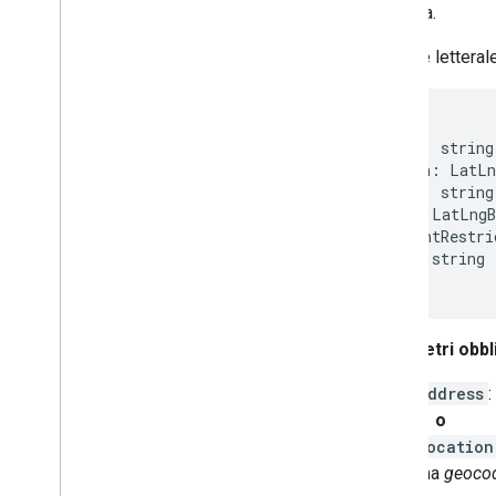
Comprendere una risposta di base
risposta.
Gestire la risposta di convalida
Gestire gli indirizzi degli Stati Uniti
Il valore lettera
Copertura di paesi e aree geografiche
{
Disegna sulla mappa
address
:
string
Panoramica
location
:
LatLn
Finestre informative
placeId
:
string
bounds
:
LatLngB
Forme e linee
componentRestri
Simboli
region
:
string
Funzionalità Web
GL
}
Visualizzazioni dei dati di Deck
.
gl
Overlay del suolo
Overlay personalizzati
Parametri obbl
Aggiungere una legenda
personalizzata
address
:
o
Dati visualizzati
location
Panoramica
una
geocod