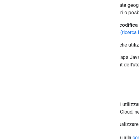
coordinate geogr
Aggiungere una mappa di Google a
una pagina web
indicatori o pos
Mappare gli eventi
La
geocodifica
Controlli della mappa
inversa (ricerca 
Controllare lo zoom e la panoramica
Tipo di rendering (raster e vettoriale)
Puoi anche utiliz
Tipi di mappe
Combinazione di colori della mappa
L'API Maps Java
Coordinate mappa e riquadri
dall'input dell'u
Personalizzare le mappe
Utilizzare 3D Maps
Inizia
Panoramica
Per iniziare
Prima di utilizz
Concetti
Google Cloud, ne
Mappa 3D di base
Indicatori
Per visualizzare 
Disegna sulla mappa
Risorse
Vai alla
co