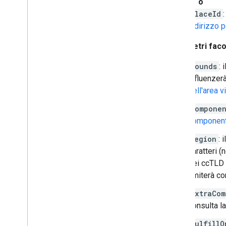
Stili basati sui dati per i set di dati
o
Stili basati sui dati per i confini
placeId
KML
indirizzo 
Geo
JSON
Parametri facol
Livello dati
Mappa termica (obsoleta)
bounds
: 
Livelli Traffico
,
Trasporto pubblico e
influenzerà
Percorsi ciclabili
dell'area v
Servizi
componen
Elevazione
component
Geocoding
region
: 
Immagini con zoom massimo
caratteri (
Street View
dei ccTLD (
limiterà c
Raccolte aggiuntive
Panoramica
extraCom
Widget Misuratore della qualità
consulta l
dell'aria (sperimentale)
Libreria di disegni (ritirata)
fulfillO