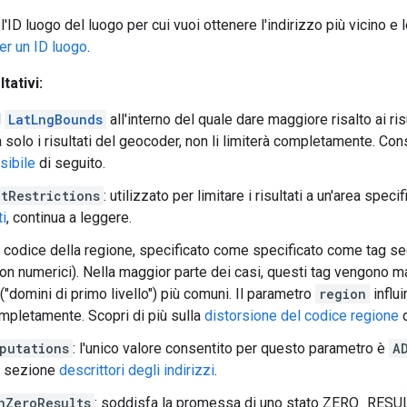
: l'ID luogo del luogo per cui vuoi ottenere l'indirizzo più vicino e
per un ID luogo
.
tativi:
il
LatLngBounds
all'interno del quale dare maggiore risalto ai ris
 solo i risultati del geocoder, non li limiterà completamente. Cons
isibile
di seguito.
tRestrictions
: utilizzato per limitare i risultati a un'area spec
i
, continua a leggere.
il codice della regione, specificato come specificato come tag s
non numerici). Nella maggior parte dei casi, questi tag vengono ma
"domini di primo livello") più comuni. Il parametro
region
influi
ompletamente. Scopri di più sulla
distorsione del codice regione
d
putations
: l'unico valore consentito per questo parametro è
A
a sezione
descrittori degli indirizzi
.
nZeroResults
: soddisfa la promessa di uno stato ZERO_RESUL