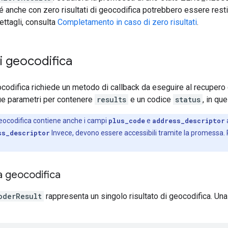
é anche con zero risultati di geocodifica potrebbero essere restitu
ettagli, consulta
Completamento in caso di zero risultati
.
i geocodifica
eocodifica richiede un metodo di callback da eseguire al recupero 
e parametri per contenere
results
e un codice
status
, in qu
 geocodifica contiene anche i campi
plus_code
e
address_descriptor
a
ss_descriptor
Invece, devono essere accessibili tramite la promessa. 
la geocodifica
oderResult
rappresenta un singolo risultato di geocodifica. Una 