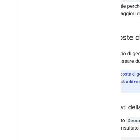
Libreria di geometria
utile perch
Libreria Visualization (obsoleta)
maggiori d
Librerie open source
Risposte d
Altre guide
Guida alla migrazione di Google Loader
Migrazione dei campi del luogo (open
_
Il servizio di g
now
,
utc
_
offset)
deve passare du
Upgrade dalla versione 2 alla versione 3
Nota
: la risposta di
tramite i callback.
addre
di zero risultati
.
Risultati del
L'oggetto
Geoc
oggetti risultato: