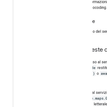
Per informazioni
Luoghi (nuova versione)
l'API Geocoding.
Kit UI di Places
Guide di Places
Norme
Lavorare con Routes
L'utilizzo del 
Panoramica
Per iniziare
Prova la demo
Richieste 
Classe di route
Classe Route Matrix
Guide alla migrazione
L'accesso al ser
Risorse
geocode
restit
.then()
o
awa
Convalida dell'indirizzo
re
Panoramica
Prova la demo
Accedi al serviz
Per iniziare
google.maps.
Convalidare un indirizzo
oggetto letteral