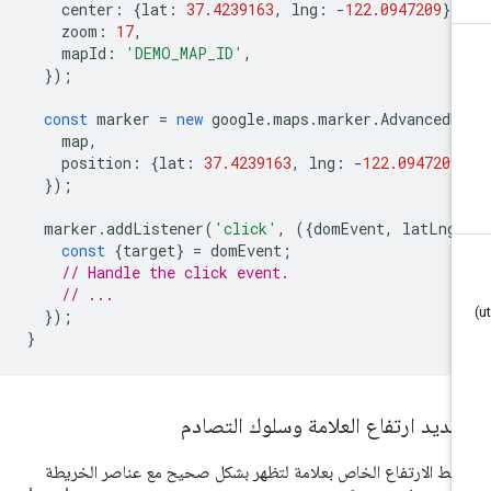
center
:
{
lat
:
37.4239163
,
lng
:
-
122.0947209
},
zoom
:
17
,
mapId
:
'DEMO_MAP_ID'
,
});
const
marker
=
new
google
.
maps
.
marker
.
AdvancedM
map
,
position
:
{
lat
:
37.4239163
,
lng
:
-
122.0947209
});
marker
.
addListener
(
'click'
,
({
domEvent
,
latLng
const
{
target
}
=
domEvent
;
// Handle the click event.
// ...
});
}
ديد ارتفاع العلامة وسلوك التصادم
بط الارتفاع الخاص بعلامة لتظهر بشكل صحيح مع عناصر الخريطة