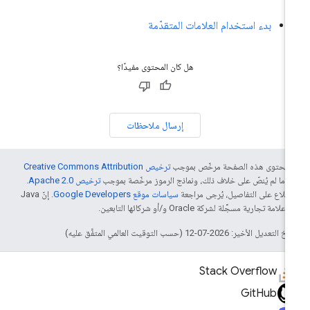
بدء استخدام العلامات المتقدّمة
هل كان المحتوى مفيدًا؟
إرسال ملاحظات
ّ محتوى هذه الصفحة مرخّص بموجب
ترخيص Creative Commons Attribution
4‏
ما لم يُنصّ على خلاف ذلك، ونماذج الرموز مرخّصة بموجب
ترخيص Apache 2.0‏
.
اطّلاع على التفاصيل، يُرجى مراجعة
سياسات موقع Google Developers‏
. إنّ Java
لامة تجارية مسجَّلة لشركة Oracle و/أو شركائها التابعين.
التعديل الأخير: 2026-07-12 (حسب التوقيت العالمي المتفَّق عليه)
Stack Overflow
GitHub