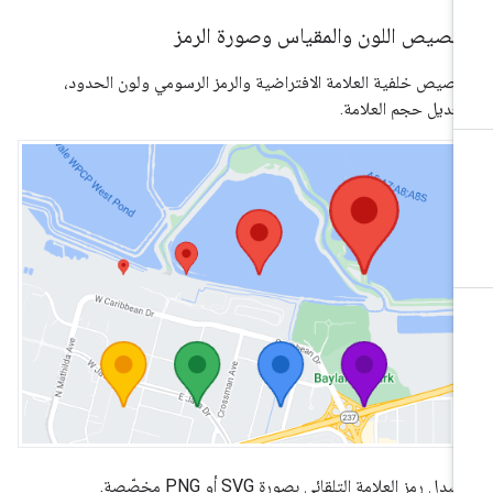
خصيص اللون والمقياس وصورة الرمز
صيص خلفية العلامة الافتراضية والرمز الرسومي ولون الحدود،
عديل حجم العلامة.
بدِل رمز العلامة التلقائي بصورة SVG أو PNG مخصّصة.