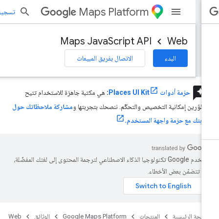
Maps Platform
تسجيل الد
Maps JavaScript API
Web
البدء
الاتصال بفريق المبيعات
review
حزمة أدوات Places UI Kit
:
هي مكتبة جاهزة للاستخدام تتيح
مطوّرين إمكانية التخصيص والتحكّم. ننصحك بتجربتها و
مشاركة ملاحظاتك حول
ربتك مع حزمة واجهة المستخدم.
تستخدم Google تكنولوجيا الذكاء الاصطناعي لترجمة المحتوى إلى لغتك المفضّلة،
د تتضمّن بعض الأخطاء.
صفحة الرئيسية
المنتجات
Google Maps Platform
الوثائق
Web