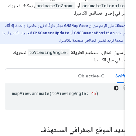
animateToLocation
أو
animateToZoom:
، يمكنك تحريك
يير في إحدى خصائص الكاميرا.
ملاحظة:
على الرغم من أنّ
GMSMapView
توفّر طرقًا لتغيير خاصية واحدة، إلا أنّك
م عادةً
GMSCameraPosition
أو
GMSCameraUpdate
لتحريك الكاميرا، بما
ك عندما تريد تغيير خصائص متعدّدة للكاميرا.
ى سبيل المثال، استخدِم الطريقة
toViewingAngle:
لتحريك
يير في ميل الكاميرا.
Objective-C
Swift
mapView
.
animate
(
toViewingAngle
:
45
)
حديد الموقع الجغرافي المستهدَف