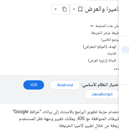
لكاميرا والعرض
على هذه الصفحة
طريقة عرض الخريطة
موضع الكاميرا
الهدف (الموقع الجغرافي)
الاتجاه
الإمالة (زاوية العرض)
اختيار النظام الأساسي:
iOS‏
Android‏
JavaScript‏
باستخدام حزمة تطوير البرامج بالاستناد إلى بيانات "خرائط Google"
للتطبيقات المتوافقة مع iOS، يمكنك تغيير وجهة نظر المستخدم
خريطة من خلال تغيير كاميرا الخريطة.