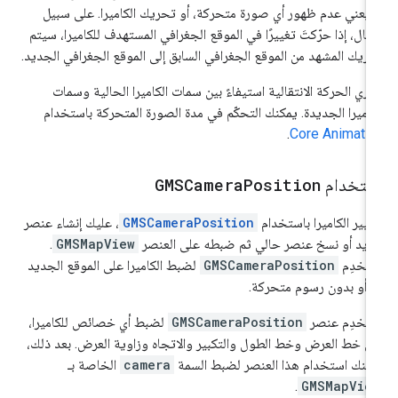
 يعني عدم ظهور أي صورة متحركة، أو تحريك الكاميرا. على سبيل
مثال، إذا حرّكتَ تغييرًا في الموقع الجغرافي المستهدف للكاميرا، سيتم
ريك المشهد من الموقع الجغرافي السابق إلى الموقع الجغرافي الجديد.
جري الحركة الانتقالية استيفاءً بين سمات الكاميرا الحالية وسمات
كاميرا الجديدة. يمكنك التحكّم في مدة الصورة المتحركة باستخدام
.
Core Animati
ستخدام
Position
GMSCamera
غيير الكاميرا باستخدام
GMSCameraPosition
، عليك إنشاء عنصر
يد أو نسخ عنصر حالي ثم ضبطه على العنصر
GMSMapView
.
تخدِم
GMSCameraPosition
لضبط الكاميرا على الموقع الجديد
 أو بدون رسوم متحركة.
تخدِم عنصر
GMSCameraPosition
لضبط أي خصائص للكاميرا،
ل خط العرض وخط الطول والتكبير والاتجاه وزاوية العرض. بعد ذلك،
كنك استخدام هذا العنصر لضبط السمة
camera
الخاصة بـ
.
GMSMapVie