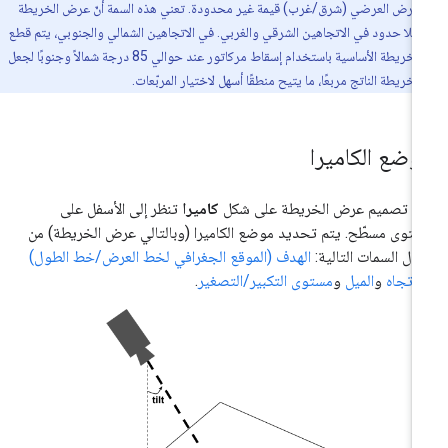
العرض العرضي (شرق/غرب) قيمة غير محدودة. تعني هذه السمة أنّ عرض الخريطة
ر بلا حدود في الاتجاهين الشرقي والغربي. في الاتجاهين الشمالي والجنوبي، يتم قطع
صور الخريطة الأساسية باستخدام إسقاط مركاتور عند حوالي 85 درجة شمالاً وجنوبًا لجعل
لخريطة الناتج مربعًا، ما يتيح منطقًا أسهل لاختيار المربّعات.
وضع الكاميرا
م تصميم عرض الخريطة على شكل
كاميرا
تنظر إلى الأسفل على
توى مسطّح. يتم تحديد موضع الكاميرا (وبالتالي عرض الخريطة) من
ال السمات التالية:
الهدف (الموقع الجغرافي لخط العرض/خط الطول)
الاتجاه
و
الميل
و
مستوى التكبير/التصغير
.