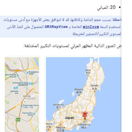
‫20: المباني
ملاحظة:
بسبب حجم الشاشة وكثافتها، قد لا تتوافق بعض الأجهزة مع أدنى مستويات
ير. استخدِم السمة
minZoom
الخاصة بـ
GMSMapView
للحصول على الحدّ الأدنى
ن لمستوى التكبير/التصغير للخريطة.
رض الصور التالية المظهر المرئي لمستويات التكبير المختلفة: