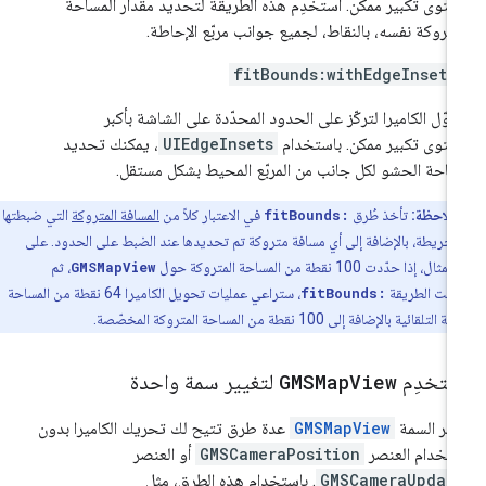
توى تكبير ممكن. استخدِم هذه الطريقة لتحديد مقدار المساحة
متروكة نفسه، بالنقاط، لجميع جوانب مربّع الإحاطة.
fitBounds:withEdgeInsets
وّل الكاميرا لتركّز على الحدود المحدّدة على الشاشة بأكبر
توى تكبير ممكن. باستخدام
UIEdgeInsets
، يمكنك تحديد
احة الحشو لكل جانب من المربّع المحيط بشكل مستقل.
ملاحظة:
تأخذ طُرق
fitBounds:
في الاعتبار كلاً من
المسافة المتروكة
التي ضبطتها
لخريطة، بالإضافة إلى أي مسافة متروكة تم تحديدها عند الضبط على الحدود. على
 إذا حدّدت 100 نقطة من المساحة المتروكة حول
GMSMapView
، ثم
عيت الطريقة
fitBounds:
، ستراعي عمليات تحويل الكاميرا 64 نقطة من المساحة
لقائية بالإضافة إلى 100 نقطة من المساحة المتروكة المخصّصة.
ستخدِم
View
GMSMap
لتغيير سمة واحدة
فّر السمة
GMSMapView
عدة طرق تتيح لك تحريك الكاميرا بدون
تخدام العنصر
GMSCameraPosition
أو العنصر
GMSCameraUpdat
. باستخدام هذه الطرق، مثل