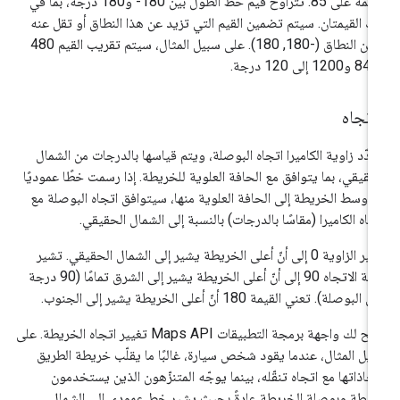
القيمة على 85. تتراوح قيم خط الطول بين ‎-180 و180 درجة، بما في
ك القيمتان. سيتم تضمين القيم التي تزيد عن هذا النطاق أو تقل عنه
ضمن النطاق (-180, 180). على سبيل المثال، سيتم تقريب القيم 480
اتجاه
دّد زاوية الكاميرا اتجاه البوصلة، ويتم قياسها بالدرجات من الشمال
حقيقي، بما يتوافق مع الحافة العلوية للخريطة. إذا رسمت خطًا عموديًا
 وسط الخريطة إلى الحافة العلوية منها، سيتوافق اتجاه البوصلة مع
جاه الكاميرا (مقاسًا بالدرجات) بالنسبة إلى الشمال الحقيقي.
تشير الزاوية 0 إلى أنّ أعلى الخريطة يشير إلى الشمال الحقيقي. تشير
قيمة الاتجاه 90 إلى أنّ أعلى الخريطة يشير إلى الشرق تمامًا (90 درجة
البوصلة). تعني القيمة 180 أنّ أعلى الخريطة يشير إلى الجنوب.
تتيح لك واجهة برمجة التطبيقات Maps API تغيير اتجاه الخريطة. على
يل المثال، عندما يقود شخص سيارة، غالبًا ما يقلّب خريطة الطريق
حاذاتها مع اتجاه تنقّله، بينما يوجّه المتنزّهون الذين يستخدمون
يطة وبوصلة الخريطة عادةً بحيث يشير خط عمودي إلى الشمال.