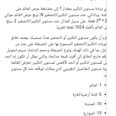
تؤدي زيادة مستوى التكبير بمقدار 1 إلى مضاعفة عرض العالم على
الشاشة. وبالتالي، عند مستوى التكبير/التصغير N، يبلغ عرض العالم حوالي
N
256 
نقطة. على سبيل المثال، عند مستوى التكبير/التصغير 2، يبلغ
 العالم بأكمله 1024 نقطة تقريبًا.
 يلزم أن يكون مستوى التكبير أو التصغير عددًا صحيحًا. يعتمد نطاق
تويات التكبير/التصغير المسموح بها على الخريطة على عدد من
عوامل، بما في ذلك الهدف ونوع الخريطة وحجم الشاشة. سيتم تحويل
 رقم خارج النطاق إلى أقرب قيمة صالحة، والتي يمكن أن تكون إما الحد
أدنى لمستوى التكبير أو الحد الأقصى لمستوى التكبير. تعرض القائمة
تالية مستوى التفاصيل التقريبي الذي يمكنك توقّعه عند كل مستوى
بير:
‫1: العالم
‫5: كتلة أرضية/قارة
‫10: المدينة
‫15: الشوارع