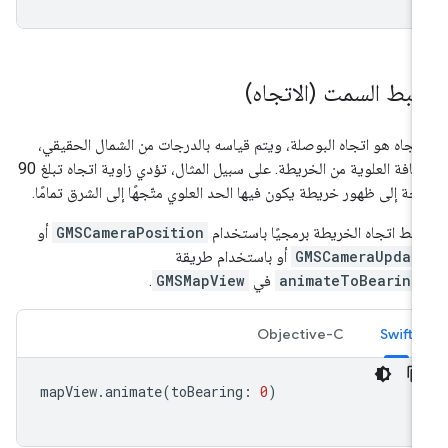
بط السمت (الاتجاه)
اتجاه هو اتجاه البوصلة، ويتم قياسه بالدرجات من الشمال الحقيقي،
للحافة العلوية من الخريطة. على سبيل المثال، تؤدي زاوية اتجاه تبلغ 90
جة إلى ظهور خريطة يكون فيها الحد العلوي متّجهًا إلى الشرق تمامًا.
بط اتجاه الخريطة برمجيًا باستخدام
GMSCameraPosition
أو
GMSCameraUpdat
أو باستخدام طريقة
animateToBearing
في
GMSMapView
.
Objective-C
Swift
mapView
.
animate
(
toBearing
:
0
)