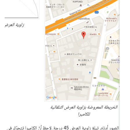
زاوية العرض التلقائي
الخريطة المعروضة بزاوية العرض التلقائية
للكاميرا
في الصور أدناه، تبلغ زاوية العرض 45 درجة. لاحظ أنّ الكاميرا تتحرّك في