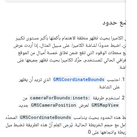
ضع حدود
قل الكاميرا بحيث تظهر منطقة الاهتمام بأكملها بأكبر مستوى تكبير
كن، اضبط حدودًا لشاشة الكاميرا. على سبيل المثال، إذا أردت عرض
يع محطات الوقود التي تقع ضمن نطاق خمسة أميال من الموقع
جغرافي الحالي للمستخدم، حرِّك الكاميرا بحيث تظهر جميعها على
شاشة:
احتسِب
GMSCoordinateBounds
الذي تريد أن يظهر
على الشاشة.
استخدِم طريقة
cameraForBounds:insets:
من
GMSMapView
لعرض
GMSCameraPosition
جديد.
بط هذه الحدود بحيث يتناسب
GMSCoordinateBounds
المحدّد
لكامل مع حجم الخريطة الحالية. يُرجى العِلم أنّ هذه الطريقة تضبط ميل
خريطة واتجاهها على 0.