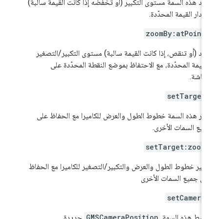
يد هذه السمة مستوى التكبير (أو تخفضه إذا كانت القيمة سالبة)
قدار القيمة المحدّدة.
zoomBy:atPoint
يد (أو تنقص، إذا كانت القيمة سالبة) مستوى التكبير/التصغير
لقيمة المحدّدة، مع الاحتفاظ بموضع النقطة المحدّدة على
شاشة.
setTarget
يّر هذه السمة خطوط الطول والعرض للكاميرا مع الحفاظ على
يع السمات الأخرى.
setTarget:zoom
يير خطوط الطول والعرض والتكبير/التصغير للكاميرا مع الحفاظ
ى جميع السمات الأخرى
setCamera
بط هذه السمة
GMSCameraPosition
جديدة.