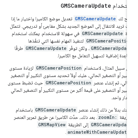
ستخدام
Update
GMSCamera
يح لك
GMSCameraUpdate
تعديل موضع الكاميرا واختيار ما إذا
ت تريد الانتقال إلى الموضع الجديد بشكل مفاجئ أو تدريجي. تتمثّل
زة
GMSCameraUpdate
في سهولة الاستخدام. يمكنك استخدام
GMSCameraPositio
لتنفيذ المهام نفسها التي تنفّذها
GMSCameraUpdat
، ولكن توفّر
GMSCameraUpdate
طرقًا
اعِدة إضافية لتسهيل التعامل مع الكاميرا.
ى سبيل المثال، لاستخدام
GMSCameraPosition
لزيادة مستوى
تكبير أو التصغير الحالي، عليك أولاً تحديد مستوى التكبير أو التصغير
حالي، ثم إنشاء عنصر
GMSCameraPosition
حيث تضبط مستوى
تكبير أو التصغير على قيمة أكبر من مستوى التكبير أو التصغير الحالي
قدار واحد.
كنك بدلاً من ذلك إنشاء عنصر
GMSCameraUpdate
باستخدام
طريقة
zoomIn:
. بعد ذلك، حدِّث الكاميرا عن طريق تمرير العنصر
GMSCameraUpdat
إلى الطريقة
GMSMapView
.
animateWithCameraUpdate