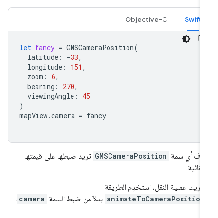
Objective-C
Swift
let
fancy
=
GMSCameraPosition
(
latitude
:
-
33
,
longitude
:
151
,
zoom
:
6
,
bearing
:
270
,
viewingAngle
:
45
)
mapView
.
camera
=
fancy
ذف أي سمة
GMSCameraPosition
تريد ضبطها على قيمتها
تلقائية.
حريك عملية النقل، استخدِم الطريقة
animateToCameraPosition
بدلاً من ضبط السمة
camera
.