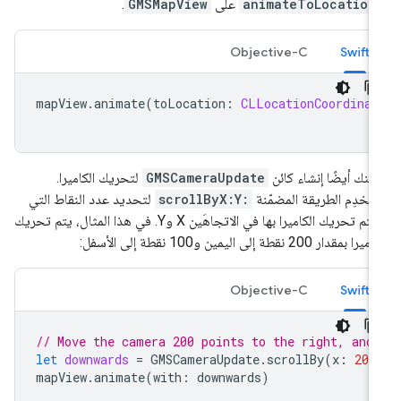
animateToLocation
على
GMSMapView
.
Objective-C
Swift
mapView
.
animate
(
toLocation
:
CLLocationCoordinat
كنك أيضًا إنشاء كائن
GMSCameraUpdate
لتحريك الكاميرا.
تخدِم الطريقة المضمّنة
scrollByX:Y:
لتحديد عدد النقاط التي
سيتم تحريك الكاميرا بها في الاتجاهَين X وY. في هذا المثال، يتم تحريك
را بمقدار 200 نقطة إلى اليمين و100 نقطة إلى الأسفل:
Objective-C
Swift
// Move the camera 200 points to the right, and
let
downwards
=
GMSCameraUpdate
.
scrollBy
(
x
:
200
mapView
.
animate
(
with
:
downwards
)