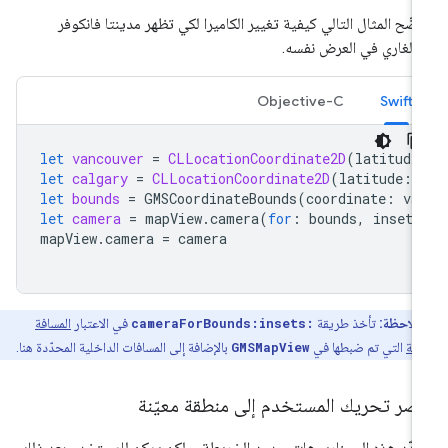
ضّح المثال التالي كيفية تغيير الكاميرا لكي تظهر مدينتا فانكوفر
الغاري في العرض نفسه.
Objective-C
Swift
let
vancouver
=
CLLocationCoordinate2D
(
latitude
let
calgary
=
CLLocationCoordinate2D
(
latitude
:
let
bounds
=
GMSCoordinateBounds
(
coordinate
:
va
let
camera
=
mapView
.
camera
(
for
:
bounds
,
insets
mapView
.
camera
=
camera
ملاحظة:
تأخذ طريقة
cameraForBounds:insets:
في الاعتبار
المسافة
وكة
التي تم ضبطها في
GMSMapView
بالإضافة إلى المسافات الداخلية المحدّدة هنا.
صر تحريك المستخدم إلى منطقة معيّنة
دّد هذه السيناريوهات حدود الخريطة، ولكن يمكن للمستخدم بعد ذلك