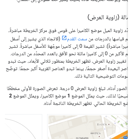
إمالة (زاوية العرض)
دّد زاوية الميل موضع الكاميرا على قوس فوق مركز الخريطة مباشرةً،
تم قياسها بالدرجات من
سمت القدم
(الاتجاه الذي يشير إلى أسفل
الكاميرا مباشرةً). تشير القيمة 0 إلى كاميرا موجّهة للأسفل مباشرةً. تشير
القيم الأكبر من 0 إلى كاميرا مائلة نحو الأفق بالعدد المحدّد من الدرجات.
د تغيير زاوية العرض، تظهر الخريطة بمنظور ثلاثي الأبعاد، حيث تبدو
عناصر البعيدة أصغر حجمًا، بينما تبدو العناصر القريبة أكبر حجمًا. توضّح
رسومات التوضيحية التالية ذلك.
في الصور أدناه، تبلغ زاوية العرض 0 درجة. تعرض الصورة الأولى مخططًا
ضيحيًا لذلك، حيث يمثّل الموضع
1
موضع الكاميرا، ويمثّل الموضع
2
ضع الخريطة الحالي. تظهر الخريطة الناتجة أدناه.