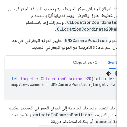
دّد الموقع الجغرافي مركز الخريطة. يتم تحديد المواقع الجغرافية من
ال خطوط الطول والعرض، ويتم تمثيلها آليًا باستخدام
CLLocationCoordinate2
، ويتم إنشاؤها باستخدام
.
CLLocationCoordinate2DMak
تخدِم
GMSCameraPosition
لتغيير الموقع الجغرافي. في هذا
مثال، يتم محاذاة الخريطة مع الموقع الجغرافي الجديد.
Objective-C
Swift
let
target
=
CLLocationCoordinate2D
(
latitude
:
-
mapView
.
camera
=
GMSCameraPosition
(
target
:
targ
حريك التغيير وتحريك الخريطة إلى الموقع الجغرافي الجديد، يمكنك
تخدام الطريقة
animateToCameraPosition:
بدلاً من ضبط
سمة
camera
. أو يمكنك استخدام طريقة