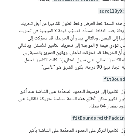
scrollByX:Y
يّر هذه السمة خط العرض وخط الطول للكاميرا من أجل تحريك
الخريطة بعدد النقاط المحدّد. تتسبّب قيمة x الموجبة في تحريك
كاميرا إلى اليمين، وبالتالي يبدو أنّ الخريطة قد تحرّكت إلى
اليسار. تؤدي قيمة y الموجبة إلى تحريك الكاميرا للأسفل، وبالتالي
دو أنّ الخريطة قد تحرّكت للأعلى. ويكون التمرير بالنسبة إلى
جاه الكاميرا الحالي. على سبيل المثال، إذا كانت الكاميرا تحمل
 اتجاه تبلغ 90 درجة، يكون الشرق هو "الأعلى".
fitBounds
وّل الكاميرا إلى توسيط الحدود المحدّدة على الشاشة عند أكبر
توى تكبير ممكن. تُطبِّق هذه السمة مساحة متروكة تلقائية على
دود بمقدار 64 نقطة.
fitBounds:withPadding
وّل الكاميرا لتركّز على الحدود المحدّدة على الشاشة بأكبر