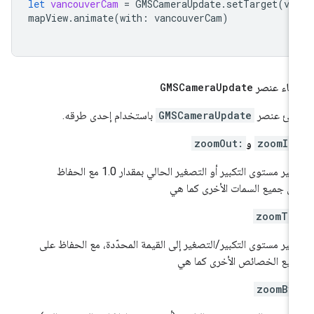
let
vancouverCam
=
GMSCameraUpdate
.
setTarget
(
va
mapView
.
animate
(
with
:
vancouverCam
)
شاء عنصر
Update
GMSCamera
شئ عنصر
GMSCameraUpdate
باستخدام إحدى طرقه.
zoomIn
و
zoomOut:
تغيير مستوى التكبير أو التصغير الحالي بمقدار 1.0 مع الحفاظ
ى جميع السمات الأخرى كما هي
zoomTo
يير مستوى التكبير/التصغير إلى القيمة المحدّدة، مع الحفاظ على
يع الخصائص الأخرى كما هي
zoomBy