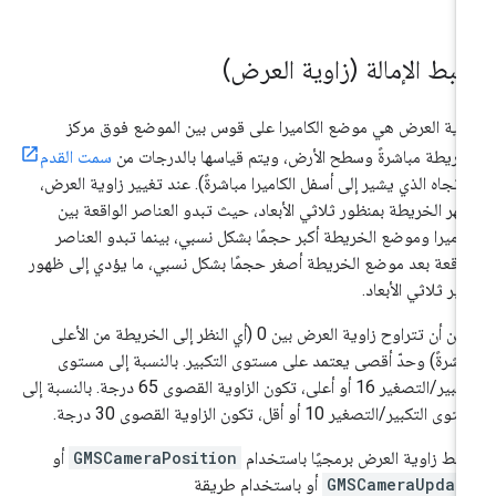
بط الإمالة (زاوية العرض)
وية العرض هي موضع الكاميرا على قوس بين الموضع فوق مركز
خريطة مباشرةً وسطح الأرض، ويتم قياسها بالدرجات من
سمت القدم
لاتجاه الذي يشير إلى أسفل الكاميرا مباشرةً). عند تغيير زاوية العرض،
هر الخريطة بمنظور ثلاثي الأبعاد، حيث تبدو العناصر الواقعة بين
كاميرا وموضع الخريطة أكبر حجمًا بشكل نسبي، بينما تبدو العناصر
واقعة بعد موضع الخريطة أصغر حجمًا بشكل نسبي، ما يؤدي إلى ظهور
ثير ثلاثي الأبعاد.
يمكن أن تتراوح زاوية العرض بين 0 (أي النظر إلى الخريطة من الأعلى
اشرةً) وحدّ أقصى يعتمد على مستوى التكبير. بالنسبة إلى مستوى
التكبير/التصغير 16 أو أعلى، تكون الزاوية القصوى 65 درجة. بالنسبة إلى
ى التكبير/التصغير 10 أو أقل، تكون الزاوية القصوى 30 درجة.
بط زاوية العرض برمجيًا باستخدام
GMSCameraPosition
أو
GMSCameraUpdat
أو باستخدام طريقة