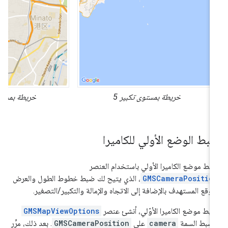
خريطة بمستوى تكبير 5
خريطة بمستوى تكبي
بط الوضع الأولي للكاميرا
بط موضع الكاميرا الأولي باستخدام العنصر
GMSCameraPositio
، الذي يتيح لك ضبط خطوط الطول والعرض
موقع المستهدف بالإضافة إلى الاتجاه والإمالة والتكبير/التصغير.
بط موضع الكاميرا الأوّلي، أنشئ عنصر
GMSMapViewOptions
ضبط السمة
camera
على
GMSCameraPosition
. بعد ذلك، مرِّر