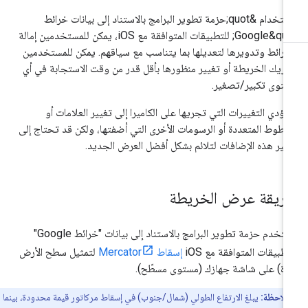
باستخدام &quot;حزمة تطوير البرامج بالاستناد إلى بيانات خرائط
Google&quot; للتطبيقات المتوافقة مع iOS، يمكن للمستخدمين إمالة
خرائط وتدويرها لتعديلها بما يتناسب مع سياقهم. يمكن للمستخدمين
ريك الخريطة أو تغيير منظورها بأقل قدر من وقت الاستجابة في أي
توى تكبير/تصغير.
 تؤدي التغييرات التي تجريها على الكاميرا إلى تغيير العلامات أو
خطوط المتعددة أو الرسومات الأخرى التي أضفتها، ولكن قد تحتاج إلى
يير هذه الإضافات لتلائم بشكل أفضل العرض الجديد.
ريقة عرض الخريطة
تستخدم حزمة تطوير البرامج بالاستناد إلى بيانات "خرائط Google"
تطبيقات المتوافقة مع iOS
إسقاط Mercator
لتمثيل سطح الأرض
رة) على شاشة جهازك (مستوى مسطّح).
ملاحظة:
يبلغ الارتفاع الطولي (شمال/جنوب) في إسقاط مركاتور قيمة محدودة، بينما