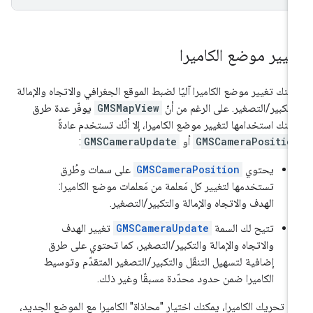
غيير موضع الكاميرا
كنك تغيير موضع الكاميرا آليًا لضبط الموقع الجغرافي والاتجاه والإمالة
لتكبير/التصغير. على الرغم من أنّ
GMSMapView
يوفّر عدة طرق
كنك استخدامها لتغيير موضع الكاميرا، إلا أنّك تستخدم عادةً
GMSCameraPositio
أو
GMSCameraUpdate
:
يحتوي
GMSCameraPosition
على سمات وطُرق
تستخدمها لتغيير كل مَعلمة من مَعلمات موضع الكاميرا:
الهدف والاتجاه والإمالة والتكبير/التصغير.
تتيح لك السمة
GMSCameraUpdate
تغيير الهدف
والاتجاه والإمالة والتكبير/التصغير، كما تحتوي على طرق
إضافية لتسهيل التنقّل والتكبير/التصغير المتقدّم وتوسيط
الكاميرا ضمن حدود محدّدة مسبقًا وغير ذلك.
د تحريك الكاميرا، يمكنك اختيار "محاذاة" الكاميرا مع الموضع الجديد،