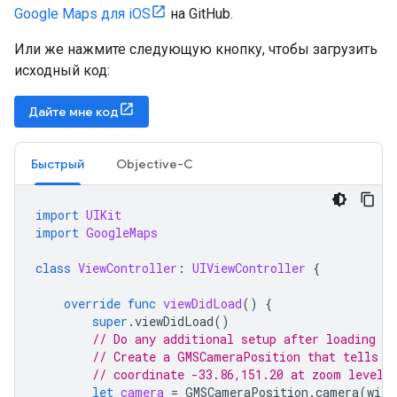
Google Maps для iOS
на GitHub.
Или же нажмите следующую кнопку, чтобы загрузить
исходный код:
Дайте мне код
Быстрый
Objective-C
import
UIKit
import
GoogleMaps
class
ViewController
:
UIViewController
{
override
func
viewDidLoad
()
{
super
.
viewDidLoad
()
// Do any additional setup after loading th
// Create a GMSCameraPosition that tells t
// coordinate -33.86,151.20 at zoom level 
let
camera
=
GMSCameraPosition
.
camera
(
with