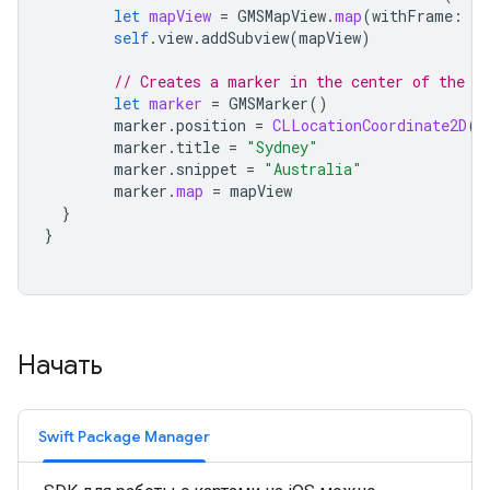
let
mapView
=
GMSMapView
.
map
(
withFrame
:
se
self
.
view
.
addSubview
(
mapView
)
// Creates a marker in the center of the m
let
marker
=
GMSMarker
()
marker
.
position
=
CLLocationCoordinate2D
(
l
marker
.
title
=
"Sydney"
marker
.
snippet
=
"Australia"
marker
.
map
=
mapView
}
}
Начать
Swift Package Manager