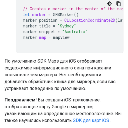
// Creates a marker in the center of the map.
let
marker
=
GMSMarker
()
marker
.
position
=
CLLocationCoordinate2D
(
lati
marker
.
title
=
"Sydney"
marker
.
snippet
=
"Australia"
marker
.
map
=
mapView
По умолчанию SDK Maps для iOS отображает
содержимое информационного окна при касании
пользователем маркера. Нет необходимости
добавлять обработчик клика для маркера, если вас
устраивает поведение по умолчанию.
Поздравляем!
Вы создали iOS-приложение,
отображающее карту Google с маркером,
указывающим на определенное местоположение. Вы
также научились использовать
SDK для карт iOS
.