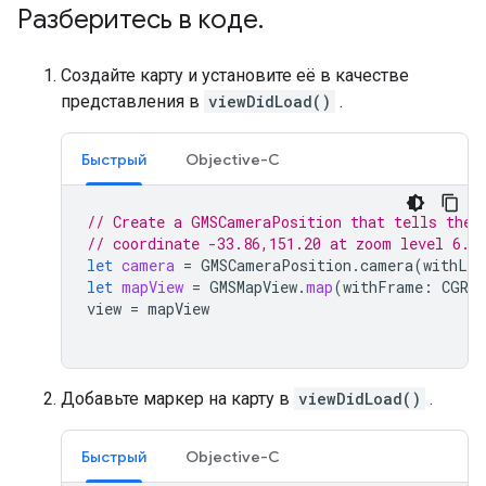
Разберитесь в коде
.
Создайте карту и установите её в качестве
представления в
viewDidLoad()
.
Быстрый
Objective-C
// Create a GMSCameraPosition that tells the 
// coordinate -33.86,151.20 at zoom level 6.
let
camera
=
GMSCameraPosition
.
camera
(
withLat
let
mapView
=
GMSMapView
.
map
(
withFrame
:
CGRec
view
=
mapView
Добавьте маркер на карту в
viewDidLoad()
.
Быстрый
Objective-C