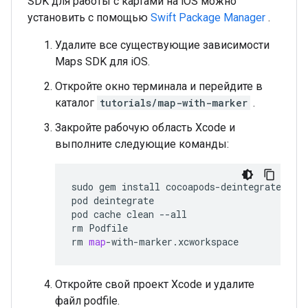
SDK для работы с картами на iOS можно
установить с помощью
Swift Package Manager
.
Удалите все существующие зависимости
Maps SDK для iOS.
Откройте окно терминала и перейдите в
каталог
tutorials/map-with-marker
.
Закройте рабочую область Xcode и
выполните следующие команды:
sudo
gem
install
cocoapods
-
deintegrate
coc
pod
deintegrate
pod
cache
clean
--
all
rm
Podfile
rm
map
-
with
-
marker
.
xcworkspace
Откройте свой проект Xcode и удалите
файл podfile.