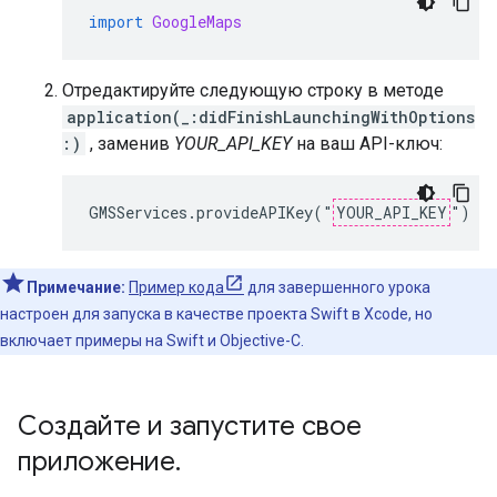
import
GoogleMaps
Отредактируйте следующую строку в методе
application(_:didFinishLaunchingWithOptions
:)
, заменив
YOUR_API_KEY
на ваш API-ключ:
GMSServices.provideAPIKey("
YOUR_API_KEY
")
Примечание:
Пример кода
для завершенного урока
настроен для запуска в качестве проекта Swift в Xcode, но
включает примеры на Swift и Objective-C.
Создайте и запустите свое
приложение
.