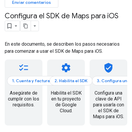
Enviar comentarios
Configura el SDK de Maps para i
OS
En este documento, se describen los pasos necesarios
para comenzar a usar el SDK de Maps para iOS.
checklist
settings
verified_user
1. Cuenta y facturación
2. Habilita el SDK
3. Configura una 
Asegúrate de
Habilita el SDK
Configura una
cumplir con los
en tu proyecto
clave de API
requisitos.
de Google
para usarla con
Cloud.
el SDK de
Maps para iOS.