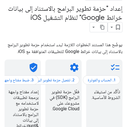
إعداد "حزمة تطوير البرامج بالاستناد إلى بيانات
خرائط Google" لنظام التشغيل i
OS
يوضّح هذا المستند الخطوات اللازمة لبدء استخدام حزمة تطوير البرامج
بالاستناد إلى بيانات خرائط Google للتطبيقات المتوافقة مع iOS.
verified_user
settings
checklist
تأكَّد من استيفاء
فعِّل حزمة تطوير
إعداد مفتاح واجهة
الشروط الأساسية.
البرامج (SDK) في
برمجة تطبيقات
مشروعك على
لاستخدامه مع
Google Cloud.
حزمة تطوير
البرامج بالاستناد
إلى بيانات
&quot;خرائط