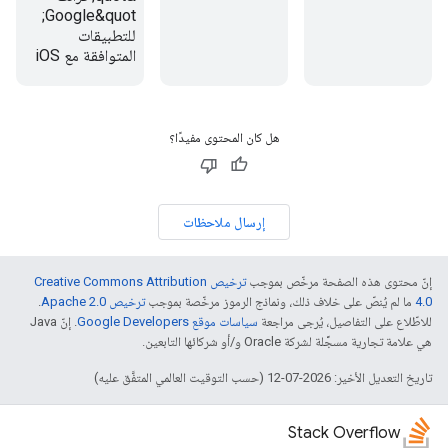
Google&quot;
للتطبيقات
المتوافقة مع iOS
هل كان المحتوى مفيدًا؟
إرسال ملاحظات
إنّ محتوى هذه الصفحة مرخّص بموجب
ترخيص Creative Commons Attribution
4.0‏
ما لم يُنصّ على خلاف ذلك، ونماذج الرموز مرخّصة بموجب
ترخيص Apache 2.0‏
.
للاطّلاع على التفاصيل، يُرجى مراجعة
سياسات موقع Google Developers‏
. إنّ Java
هي علامة تجارية مسجَّلة لشركة Oracle و/أو شركائها التابعين.
تاريخ التعديل الأخير: 2026-07-12 (حسب التوقيت العالمي المتفَّق عليه)
Stack Overflow