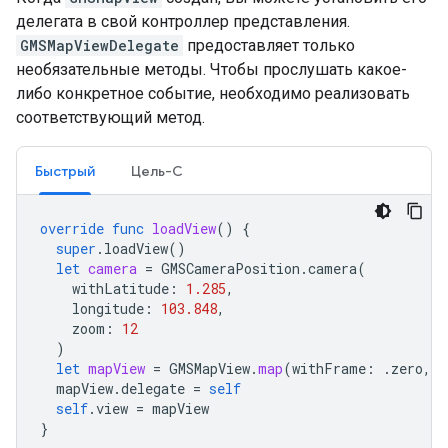
делегата в свой контроллер представления.
GMSMapViewDelegate
предоставляет только
необязательные методы. Чтобы прослушать какое-
либо конкретное событие, необходимо реализовать
соответствующий метод.
Быстрый
Цель-C
override
func
loadView
()
{
super
.
loadView
()
let
camera
=
GMSCameraPosition
.
camera
(
withLatitude
:
1.285
,
longitude
:
103.848
,
zoom
:
12
)
let
mapView
=
GMSMapView
.
map
(
withFrame
:
.
zero
,
c
mapView
.
delegate
=
self
self
.
view
=
mapView
}