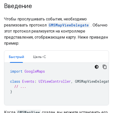
Введение
Чтобы прослушивать события, необходимо
реализовать протокол
GMSMapViewDelegate
. Обычно
этот протокол реализуется на контроллере
представления, отображающем карту. Ниже приведен
пример:
Быстрый
Цель-C
import
GoogleMaps
class
Events
:
UIViewController
,
GMSMapViewDelegate
// ...
}
Когда
GMSMapView
создан, вы можете установить его