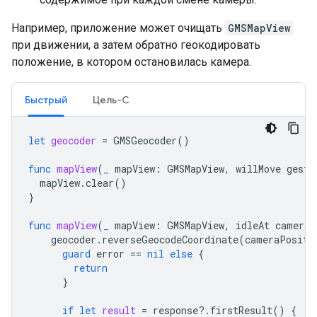
Например, приложение может очищать
GMSMapView
при движении, а затем обратно геокодировать
положение, в котором остановилась камера.
Быстрый
Цель-C
let
geocoder
=
GMSGeocoder
()
func
mapView
(
_
mapView
:
GMSMapView
,
willMove
gestu
mapView
.
clear
()
}
func
mapView
(
_
mapView
:
GMSMapView
,
idleAt
cameraP
geocoder
.
reverseGeocodeCoordinate
(
cameraPositi
guard
error
==
nil
else
{
return
}
if
let
result
=
response
?.
firstResult
()
{