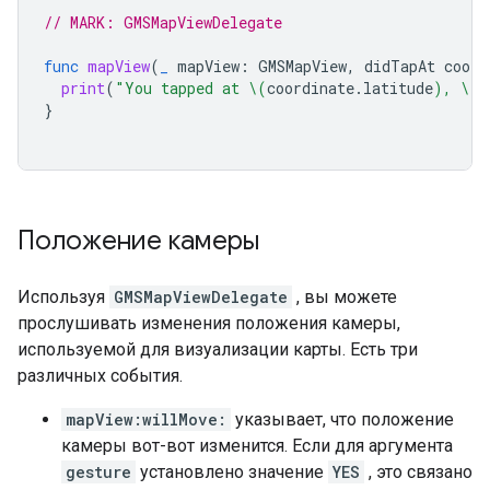
// MARK: GMSMapViewDelegate
func
mapView
(
_
mapView
:
GMSMapView
,
didTapAt
coord
print
(
"You tapped at 
\(
coordinate
.
latitude
)
, 
\(
c
}
Положение камеры
Используя
GMSMapViewDelegate
, вы можете
прослушивать изменения положения камеры,
используемой для визуализации карты. Есть три
различных события.
mapView:willMove:
указывает, что положение
камеры вот-вот изменится. Если для аргумента
gesture
установлено значение
YES
, это связано