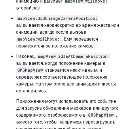
анимацию и вызовет
mapView:willMove:
второй раз.
mapView:didChangeCameraPosition:
вызывается неоднократно во время жеста или
анимации, всегда после вызова
mapView:willMove:
. Ему передается
промежуточное положение камеры.
Наконец,
mapView:idleAtCameraPosition:
вызывается, когда положение камеры в
GMSMapView
становится неактивным, и
определяет соответствующее положение
камеры. На этом этапе все анимации и жесты
остановились.
Приложения могут использовать это событие
для запуска обновления маркеров или другого
содержимого, отображаемого в
GMSMapView
,
вместо того, чтобы, например, перезагружать
содержимое при каждой смене камеры.