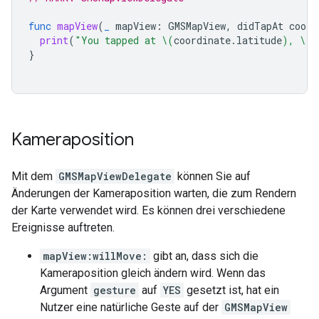
func
mapView
(
_
mapView
:
GMSMapView
,
didTapAt
coord
print
(
"You tapped at 
\(
coordinate
.
latitude
)
, 
\(
c
}
Kameraposition
Mit dem
GMSMapViewDelegate
können Sie auf
Änderungen der Kameraposition warten, die zum Rendern
der Karte verwendet wird. Es können drei verschiedene
Ereignisse auftreten.
mapView:willMove:
gibt an, dass sich die
Kameraposition gleich ändern wird. Wenn das
Argument
gesture
auf
YES
gesetzt ist, hat ein
Nutzer eine natürliche Geste auf der
GMSMapView