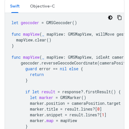
Swift
Objective-C
let
geocoder
=
GMSGeocoder
()
func
mapView
(
_
mapView
:
GMSMapView
,
willMove
gestu
mapView
.
clear
()
}
func
mapView
(
_
mapView
:
GMSMapView
,
idleAt
cameraP
geocoder
.
reverseGeocodeCoordinate
(
cameraPositi
guard
error
==
nil
else
{
return
}
if
let
result
=
response
?.
firstResult
()
{
let
marker
=
GMSMarker
()
marker
.
position
=
cameraPosition
.
target
marker
.
title
=
result
.
lines
?[
0
]
marker
.
snippet
=
result
.
lines
?[
1
]
marker
.
map
=
mapView
}