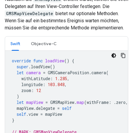
Delegaten auf Ihren View-Controller festlegen. Die
GMSMapViewDelegate
bietet nur optionale Methoden.
Wenn Sie auf ein bestimmtes Ereignis warten möchten,
müssen Sie die entsprechende Methode implementieren.
Swift
Objective-C
override
func
loadView
()
{
super
.
loadView
()
let
camera
=
GMSCameraPosition
.
camera
(
withLatitude
:
1.285
,
longitude
:
103.848
,
zoom
:
12
)
let
mapView
=
GMSMapView
.
map
(
withFrame
:
.
zero
,
c
mapView
.
delegate
=
self
self
.
view
=
mapView
}
// MARK: GMSMapViewDelegate