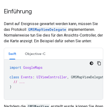
Einführung
Damit auf Ereignisse gewartet werden kann, müssen Sie
das Protokoll
GMSMapViewDelegate
implementieren.
Normalerweise tun Sie dies für den Ansichts-Controller, der
die Karte anzeigt. Ein Beispiel dafür sehen Sie unten:
Swift
Objective-C
import
GoogleMaps
class
Events
:
UIViewController
,
GMSMapViewDelegate
// ...
}
Nachdem die
GMSMapView
erstellt wurde, können Sie ihren