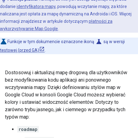
dodanie
identyfikatora mapy
, powodują wczytanie mapy, za które
naliczana jest opłata za mapę dynamiczną na Androida i iOS. Więcej
informacji znajdziesz w artykule dotyczącym
płatności za
wykorzystywanie Map Google
.
science
Funkcje w tym dokumencie oznaczone ikoną
są w wersji
testowej (przed GA)
.
Dostosowuj i aktualizuj mapę drogową dla użytkowników
bez modyfikowania kodu aplikacji ani ponownego
wczytywania mapy. Dzięki definiowaniu stylów map w
Google Cloud w konsoli Google Cloud możesz wybierać
kolory i ustawiać widoczność elementów. Dotyczy to
zarówno trybu jasnego, jak i ciemnego w przypadku tych
typów map:
roadmap