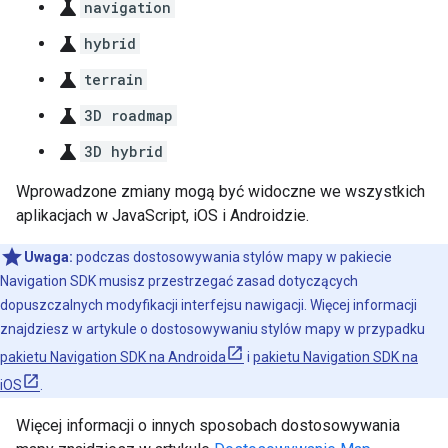
science
navigation
science
hybrid
science
terrain
science
3D roadmap
science
3D hybrid
Wprowadzone zmiany mogą być widoczne we wszystkich
aplikacjach w JavaScript, iOS i Androidzie.
Uwaga:
podczas dostosowywania stylów mapy w pakiecie
Navigation SDK musisz przestrzegać zasad dotyczących
dopuszczalnych modyfikacji interfejsu nawigacji. Więcej informacji
znajdziesz w artykule o dostosowywaniu stylów mapy w przypadku
pakietu Navigation SDK na Androida
i
pakietu Navigation SDK na
iOS
.
Więcej informacji o innych sposobach dostosowywania