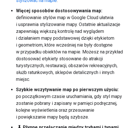
stylizować na mapie
.
Więcej sposobów dostosowywania map:
definiowanie stylów map w Google Cloud ułatwia
i usprawnia stylizowanie mapy. Ostatnie aktualizacje
zapewniają większą kontrolę nad wyglądem
i działaniem mapy podstawowej dzięki etykietom
i geometriom, które wcześniej nie były dostępne
w przypadku obiektów na mapie. Możesz na przykład
dostosować etykiety stosowane do atrakcji
turystycznych, restauracji, obszarów rekreacyjnych,
służb ratunkowych, sklepów detalicznych i innych
miejsc.
Szybkie wczytywanie map po pierwszym użyciu:
po początkowym czasie uruchamiania, gdy styl mapy
zostanie pobrany i zapisany w pamięci podręcznej,
kolejne wyświetlenia oraz przesuwanie
i powiększanie mapy będą szybsze.
science
Płynne przełączanie między trybami i typami