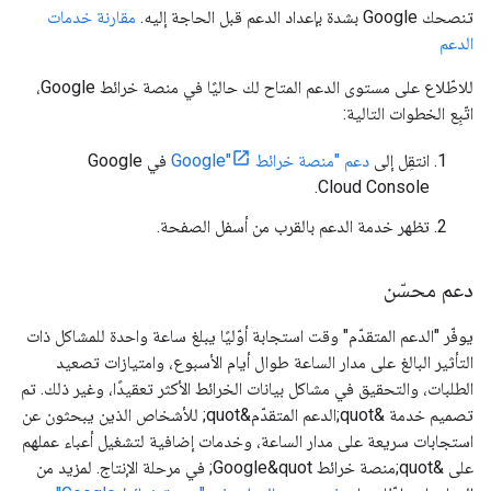
تنصحك Google بشدة بإعداد الدعم قبل الحاجة إليه.
مقارنة خدمات
الدعم
للاطّلاع على مستوى الدعم المتاح لك حاليًا في منصة خرائط Google،
اتّبِع الخطوات التالية:
انتقِل إلى
دعم "منصة خرائط Google"
في Google
Cloud Console.
تظهر خدمة الدعم بالقرب من أسفل الصفحة.
دعم محسّن
يوفّر "الدعم المتقدّم" وقت استجابة أوّليًا يبلغ ساعة واحدة للمشاكل ذات
التأثير البالغ على مدار الساعة طوال أيام الأسبوع، وامتيازات تصعيد
الطلبات، والتحقيق في مشاكل بيانات الخرائط الأكثر تعقيدًا، وغير ذلك. تم
تصميم خدمة &quot;الدعم المتقدّم&quot; للأشخاص الذين يبحثون عن
استجابات سريعة على مدار الساعة، وخدمات إضافية لتشغيل أعباء عملهم
على &quot;منصة خرائط Google&quot; في مرحلة الإنتاج. لمزيد من