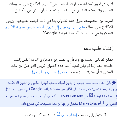
لا يمكن لدور "مشاهدة طلبات الدعم الفني" سوى الاطّلاع على معلومات
الطلب، ولا يمكنه التفاعل مع الطلب أو تعديله بأي شكل من الأشكال.
لمزيد من المعلومات حول هذه الأدوار، بما في ذلك كيفية تطبيقها، يُرجى
الاطّلاع على مقالة
منح إذن الوصول إلى فريق الدعم
.
عرض مقارنة للأدوار
المذكورة في مستندات "منصة خرائط Google"
إنشاء طلب دعم
يمكن لمالكي المشاريع ومحرّري المشاريع ومحرّري الدعم الفني إنشاء
طلبات دعم. إذا لم يكن لديك أحد هذه الأدوار، يُرجى التواصل مع مالك
المشروع أو مشرف المؤسسة
للحصول على إذن الوصول
.
قبل إنشاء طلب دعم، يجب أن يكون لديك حساب فوترة صالح وأن تكون قد فعّلت
واجهة برمجة تطبيقات واحدة على الأقل من منصة خرائط Google في مشروعك. انتقِل
إلى
صفحة الفوترة
في Cloud Console للتأكّد من أنّ لديك حساب فوترة صالح، ثم
انتقِل إلى
Marketplace
لتفعيل واجهة برمجة تطبيقات في مشروعك.
انتقِل إلى صفحة
إنشاء طلب
في قسم "دعم منصة