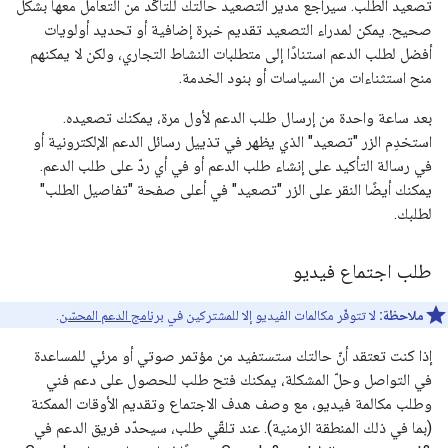
تصعيد الطلب. سيراجع مدير التصعيد حالتك للتأكّد من التعامل معها بشكل
صحيح. يمكن لمدراء التصعيد تقديم خبرة إضافية أو تحديد أولويات
أفضل لطلب الدعم استنادًا إلى متطلبات النشاط التجاري، ولكن لا يمكنهم
منح استثناءات من السياسات أو بنود الخدمة.
بعد ساعة واحدة من إرسال طلب الدعم لأول مرة، يمكنك تصعيده.
استخدِم الزر "تصعيد" الذي يظهر في تذييل رسائل الدعم الإلكترونية أو
في رسالة التأكيد على إنشاء طلب الدعم أو في أي ردّ على طلب الدعم.
يمكنك أيضًا النقر على الزر "تصعيد" في أعلى صفحة "تفاصيل الطلب"
لطلبك.
طلب اجتماع فيديو
ملاحظة:
لا تتوفّر مكالمات الفيديو إلا للمشتركين في
برنامج الدعم المحسّن
.
إذا كنت تعتقد أنّ حالتك ستستفيد من مؤتمر صوتي أو مرئي للمساعدة
في التواصل وحلّ المشكلة، يمكنك فتح طلب للحصول على دعم فني
وطلب مكالمة فيديو، مع وصف هدف الاجتماع وتقديم الأوقات الممكنة
(بما في ذلك المنطقة الزمنية). عند تلقّي طلب، سيحدّد فريق الدعم في