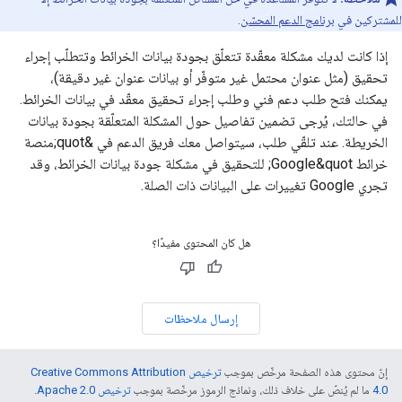
للمشتركين في
برنامج الدعم المحسّن
.
إذا كانت لديك مشكلة معقّدة تتعلّق بجودة بيانات الخرائط وتتطلّب إجراء
تحقيق (مثل عنوان محتمل غير متوفّر أو بيانات عنوان غير دقيقة)،
يمكنك فتح طلب دعم فني وطلب إجراء تحقيق معقّد في بيانات الخرائط.
في حالتك، يُرجى تضمين تفاصيل حول المشكلة المتعلّقة بجودة بيانات
الخريطة. عند تلقّي طلب، سيتواصل معك فريق الدعم في &quot;منصة
خرائط Google&quot; للتحقيق في مشكلة جودة بيانات الخرائط، وقد
تجري Google تغييرات على البيانات ذات الصلة.
هل كان المحتوى مفيدًا؟
إرسال ملاحظات
إنّ محتوى هذه الصفحة مرخّص بموجب
ترخيص Creative Commons Attribution
4.0‏
ما لم يُنصّ على خلاف ذلك، ونماذج الرموز مرخّصة بموجب
ترخيص Apache 2.0‏
.