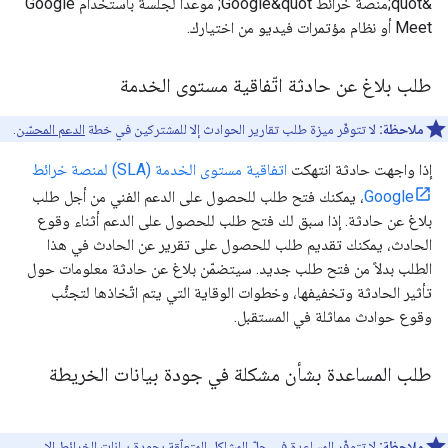
&quot;منصة خرائط Google&quot; موعدًا لجلسة باستخدام Google
Meet أو نظام مؤتمرات فيديو من اختيارك.
طلب بلاغ عن حادثة اتّفاقية مستوى الخدمة
ملاحظة:
لا تتوفّر ميزة طلب تقارير الحوادث إلا للمشتركين في خطة
الدعم المحسّن
.
إذا واجهت حادثة انتهكت
اتفاقية مستوى الخدمة (SLA) لمنصة خرائط
Google
، يمكنك فتح طلب للحصول على الدعم الفني من أجل طلب
بلاغ عن حادثة. إذا سبق لك فتح طلب للحصول على الدعم أثناء وقوع
الحادث، يمكنك تقديم طلب للحصول على تقرير عن الحادث في هذا
الطلب بدلاً من فتح طلب جديد. سيتضمّن بلاغ عن حادثة معلومات حول
تأثير الحادثة وتخفيفها، وخطوات الوقاية التي يتم اتّخاذها لتجنُّب
وقوع حوادث مماثلة في المستقبل.
طلب المساعدة بشأن مشكلة في جودة بيانات الخريطة
ملاحظة:
لا تتوفّر المساعدة في حلّ المشاكل المتعلّقة بجودة بيانات الخرائط إلا