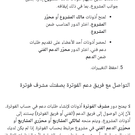
جوانب المشروع، بما في ذلك إيقافه.
لمنح أذونات
مالك المشروع
أو
محرّر
المشروع
، اختَر الدور المناسب ضمن
المشروع
.
لحصر أذونات أحد الأعضاء على تقديم طلبات
دعم فني، اختَر الدور
محرّر الدعم الفني
ضمن
الدعم
.
احفظ التغييرات.
التواصل مع فريق دعم الفوترة بصفتك مشرف فوترة
لا يمنح دور
مشرف الفوترة
أذونات لإنشاء طلبات دعم في حساب الفوترة،
لأنّ إذن الوصول إلى فريق الدعم (الفني أو فريق الفوترة) يستند إلى
أذونات المشروع، ويتم منحه
لمالكي المشاريع
أو
محرّري المشاريع
أو
محرّري الدعم الفني
في مشروع مرتبط بحساب الفوترة. إذا لم يكن لديك
إذن بالوصول إلى أي مشروع مرتبط بحساب الفوترة، اتّبِع الخطوات التالية: