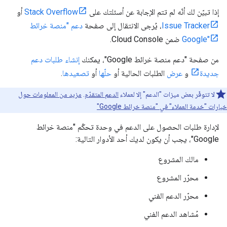
إذا تبيّن لك أنّه لم تتم الإجابة عن أسئلتك على
Stack Overflow
أو
Issue Tracker
، يُرجى الانتقال إلى صفحة
دعم "منصة خرائط
Google"
ضمن Cloud Console.
من صفحة "دعم منصة خرائط Google"، يمكنك
إنشاء طلبات دعم
جديدة
و
عرض
الطلبات الحالية أو
حلّها
أو
تصعيدها
.
لا تتوفّر بعض ميزات "الدعم" إلا لعملاء
الدعم المتقدّم
.
مزيد من المعلومات حول
خيارات "خدمة العملاء" في "منصة خرائط Google"
لإدارة طلبات الحصول على الدعم في وحدة تحكّم "منصة خرائط
Google"، يجب أن يكون لديك أحد الأدوار التالية:
مالك المشروع
محرّر المشروع
محرّر الدعم الفني
مُشاهد الدعم الفني