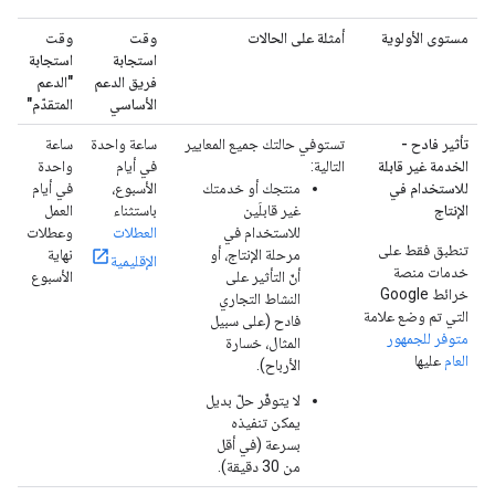
مستوى الأولوية
أمثلة على الحالات
وقت
وقت
استجابة
استجابة
فريق الدعم
"الدعم
الأساسي
المتقدّم"
تأثير فادح -
تستوفي حالتك جميع المعايير
ساعة واحدة
ساعة
الخدمة غير قابلة
التالية:
في أيام
واحدة
للاستخدام في
منتجك أو خدمتك
الأسبوع،
في أيام
الإنتاج
غير قابلَين
باستثناء
العمل
للاستخدام في
العطلات
وعطلات
تنطبق فقط على
مرحلة الإنتاج، أو
نهاية
الإقليمية
خدمات منصة
أنّ التأثير على
الأسبوع
خرائط Google
النشاط التجاري
التي تم وضع علامة
فادح (على سبيل
متوفر للجمهور
المثال، خسارة
العام
عليها
الأرباح).
لا يتوفّر حلّ بديل
يمكن تنفيذه
بسرعة (في أقل
من 30 دقيقة).