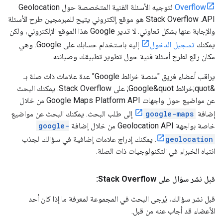
Overflow
لتوجيه الأسئلة الفنية المتخصصة حول Geolocation
API. ‫Stack Overflow هو موقع إلكتروني يتيح للمبرمجين طرح الأسئلة
والإجابة عنها بشكل تعاوني. لا تدير Google هذا الموقع الإلكتروني، ولكن
يمكنك
تسجيل الدخول
إليه باستخدام حسابك على Google. وهي
مكان رائع لطرح أسئلة فنية حول تطوير تطبيقك وصيانته.
يراقب أعضاء فريق "منصة خرائط Google" عدة علامات ذات صلة بـ
&quot;خرائط Google&quot; على Stack Overflow. يمكنك البحث
عن مواضيع حول واجهات Google Maps Platform API من خلال
إضافة
google-maps
إلى طلب البحث. يمكنك البحث عن مواضيع
خاصة بواجهة Geolocation API من خلال إضافة
google-
geolocation
. يمكنك إدراج علامات إضافية في سؤالك لجذب
انتباه الخبراء في التكنولوجيات ذات الصلة.
قبل نشر سؤال على Stack Overflow:
قبل نشر سؤالك، يُرجى البحث في المجموعة لمعرفة ما إذا كان أحد
الأعضاء قد أجاب عنه من قبل.