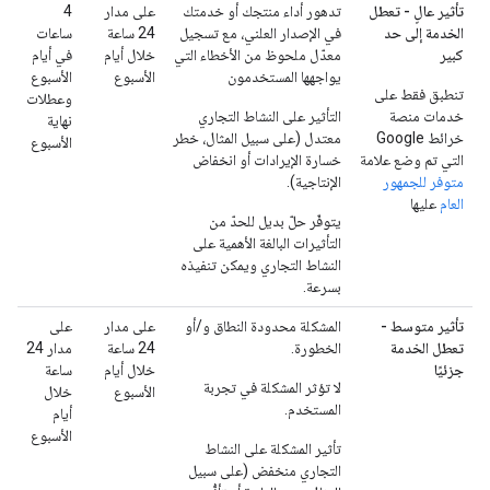
تأثير عالٍ - تعطل
تدهور أداء منتجك أو خدمتك
على مدار
4
الخدمة إلى حد
في الإصدار العلني، مع تسجيل
24 ساعة
ساعات
كبير
معدّل ملحوظ من الأخطاء التي
خلال أيام
في أيام
يواجهها المستخدمون
الأسبوع
الأسبوع
تنطبق فقط على
وعطلات
خدمات منصة
التأثير على النشاط التجاري
نهاية
خرائط Google
معتدل (على سبيل المثال، خطر
الأسبوع
التي تم وضع علامة
خسارة الإيرادات أو انخفاض
متوفر للجمهور
الإنتاجية).
العام
عليها
يتوفّر حلّ بديل للحدّ من
التأثيرات البالغة الأهمية على
النشاط التجاري ويمكن تنفيذه
بسرعة.
تأثير متوسط -
المشكلة محدودة النطاق و/أو
على مدار
على
تعطل الخدمة
الخطورة.
24 ساعة
مدار 24
جزئيًا
خلال أيام
ساعة
لا تؤثر المشكلة في تجربة
الأسبوع
خلال
المستخدم.
أيام
الأسبوع
تأثير المشكلة على النشاط
التجاري منخفض (على سبيل