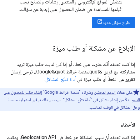
يتضمّن الموقع الإلكتروني والمنتدى إرشادات ونصائح يجب
اتّباعها للمساعدة في ضمان الحصول على إجابة عن سؤالك.
طرح سؤال جديد
الإبلاغ عن مشكلة أو طلب ميزة
إذا كنت تعتقد أنّك عثرت على خطأ، أو إذا كان لديك طلب ميزة تريد
مشاركته مع فريق &quot;منصة خرائط Google&quot;، يُرجى إرسال
تقرير عن الخطأ أو طلب ميزة في
أداة تتبُّع المشاكل
.
على عملاء
الدعم المحسّن
وشركاء "منصة خرائط Google"
إنشاء طلب للحصول على
الدعم
بدلاً من إنشاء مشاكل في "أداة تتبُّع المشاكل". سيضمن ذلك توفير استجابة مناسبة
وحلّ المشاكل في الوقت المناسب.
الأخطاء
إذا كنت تعتقد أنّ سبب المشكلة هو خطأ في Geolocation API، يمكنك