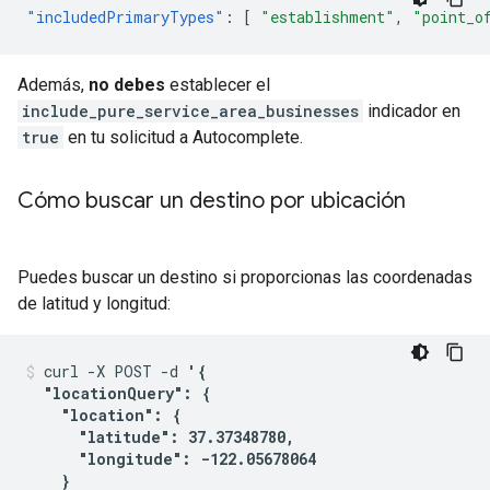
"includedPrimaryTypes"
:
[
"establishment"
,
"point_o
Además,
no debes
establecer el
include_pure_service_area_businesses
indicador en
true
en tu solicitud a Autocomplete.
Cómo buscar un destino por ubicación
Puedes buscar un destino si proporcionas las coordenadas
de latitud y longitud:
curl -X POST -d 
'{

  "locationQuery": {

    "location": {

      "latitude": 37.37348780,

      "longitude": -122.05678064

    }
