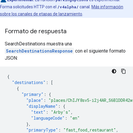
Forma solicitudes HTTP con el
/v4alpha/
canal.
Más información
sobre los canales de etapas de lanzamiento
.
Formato de respuesta
SearchDestinations muestra una
SearchDestinationsResponse
con el siguiente formato
JSON:
{
"destinations"
:
[
{
"primary"
:
{
"place"
:
"places/ChIJY8sv5-i2j4AR_S6BlDDR42w
"displayName"
:
{
"text"
:
"Arby's"
,
"languageCode"
:
"en"
},
"primaryType"
:
"fast_food_restaurant"
,