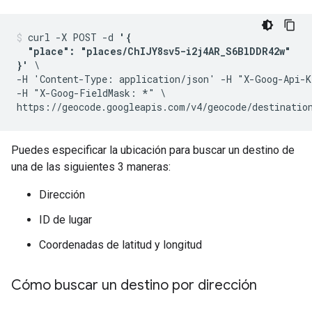
curl -X POST -d 
'{

  "place": "places/ChIJY8sv5-i2j4AR_S6BlDDR42w"

}'
 \

-H 'Content-Type: application/json' -H "X-Goog-Api-K
-H "X-Goog-FieldMask: *" \

Puedes especificar la ubicación para buscar un destino de
una de las siguientes 3 maneras:
Dirección
ID de lugar
Coordenadas de latitud y longitud
Cómo buscar un destino por dirección