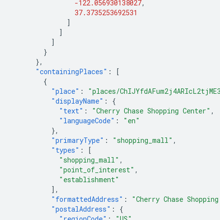
-122.056930138027
,
37.3735253692531
]
]
]
}
},
"containingPlaces"
:
[
{
"place"
:
"places/ChIJYfdAFum2j4ARIcL2tjME
"displayName"
:
{
"text"
:
"Cherry Chase Shopping Center"
,
"languageCode"
:
"en"
},
"primaryType"
:
"shopping_mall"
,
"types"
:
[
"shopping_mall"
,
"point_of_interest"
,
"establishment"
],
"formattedAddress"
:
"Cherry Chase Shopping
"postalAddress"
:
{
"regionCode"
:
"US"
,