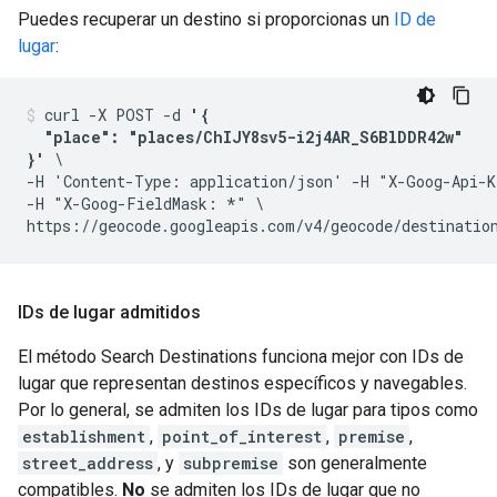
Puedes recuperar un destino si proporcionas un
ID de
lugar
:
curl -X POST -d 
'{

  "place": "places/ChIJY8sv5-i2j4AR_S6BlDDR42w"

}'
 \

-H 'Content-Type: application/json' -H "X-Goog-Api-K
-H "X-Goog-FieldMask: *" \

IDs de lugar admitidos
El método Search Destinations funciona mejor con IDs de
lugar que representan destinos específicos y navegables.
Por lo general, se admiten los IDs de lugar para tipos como
establishment
,
point_of_interest
,
premise
,
street_address
, y
subpremise
son generalmente
compatibles.
No
se admiten los IDs de lugar que no