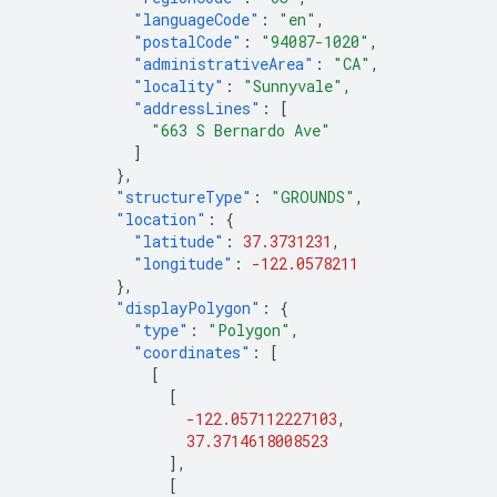
"languageCode"
:
"en"
,
"postalCode"
:
"94087-1020"
,
"administrativeArea"
:
"CA"
,
"locality"
:
"Sunnyvale"
,
"addressLines"
:
[
"663 S Bernardo Ave"
]
},
"structureType"
:
"GROUNDS"
,
"location"
:
{
"latitude"
:
37.3731231
,
"longitude"
:
-122.0578211
},
"displayPolygon"
:
{
"type"
:
"Polygon"
,
"coordinates"
:
[
[
[
-122.057112227103
,
37.3714618008523
],
[