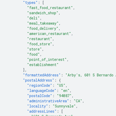
"types"
:
[
"fast_food_restaurant"
,
"sandwich_shop"
,
"deli"
,
"meal_takeaway"
,
"food_delivery"
,
"american_restaurant"
,
"restaurant"
,
"food_store"
,
"store"
,
"food"
,
"point_of_interest"
,
"establishment"
],
"formattedAddress"
:
"Arby's, 601 S Bernardo 
"postalAddress"
:
{
"regionCode"
:
"US"
,
"languageCode"
:
"en"
,
"postalCode"
:
"94087"
,
"administrativeArea"
:
"CA"
,
"locality"
:
"Sunnyvale"
,
"addressLines"
:
[