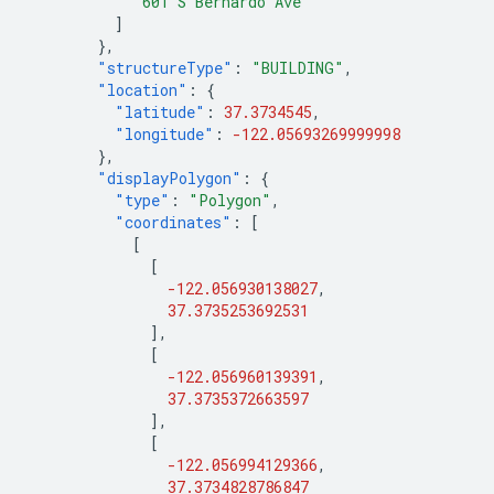
"601 S Bernardo Ave"
]
},
"structureType"
:
"BUILDING"
,
"location"
:
{
"latitude"
:
37.3734545
,
"longitude"
:
-122.05693269999998
},
"displayPolygon"
:
{
"type"
:
"Polygon"
,
"coordinates"
:
[
[
[
-122.056930138027
,
37.3735253692531
],
[
-122.056960139391
,
37.3735372663597
],
[
-122.056994129366
,
37.3734828786847