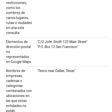
restricciones,
como los
nombres de
varios lugares,
rutas o ciudades
en una sola
consulta
Elementos de
"C/O John Smith 123 Main Street"
dirección postal
"P.O. Box 13 San Francisco"
no
representados
en Google Maps
Nombres de
"Tesco near Dallas, Texas"
empresas,
cadenas o
categorías
combinados con
ubicaciones en
las que estas
entidades no
están