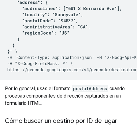
    "address": {

      "addressLines": ["601 S Bernardo Ave"],

      "locality": "Sunnyvale",

      "postalCode": "94087",

      "administrativeArea": "CA",

      "regionCode": "US"

    }

  }

}'
 \

-H 'Content-Type: application/json' -H "X-Goog-Api-K
-H "X-Goog-FieldMask: *" \

Por lo general, usas el formato
postalAddress
cuando
procesas componentes de dirección capturados en un
formulario HTML.
Cómo buscar un destino por ID de lugar