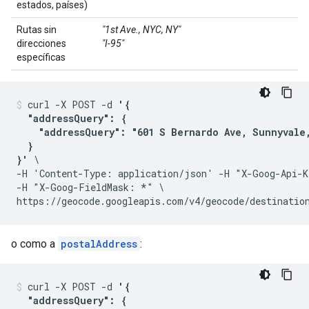
estados, países)
Rutas sin
"1st Ave., NYC, NY"
direcciones
"I-95"
específicas
curl -X POST -d 
'{

  "addressQuery": {

    "addressQuery": "601 S Bernardo Ave, Sunnyvale,
  }

}'
 \

-H 'Content-Type: application/json' -H "X-Goog-Api-K
-H "X-Goog-FieldMask: *" \

o como a
postalAddress
:
curl -X POST -d 
'{

  "addressQuery": {
