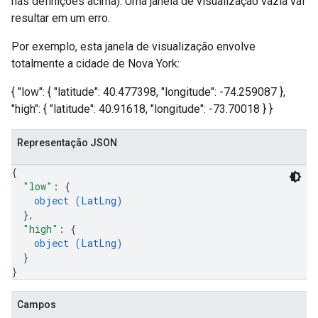
nas definições acima). Uma janela de visualização vazia vai
resultar em um erro.
Por exemplo, esta janela de visualização envolve
totalmente a cidade de Nova York:
{ "low": { "latitude": 40.477398, "longitude": -74.259087 },
"high": { "latitude": 40.91618, "longitude": -73.70018 } }
Representação JSON
{
"low"
: 
{
object (
LatLng
)
}
,
"high"
: 
{
object (
LatLng
)
}
}
Campos