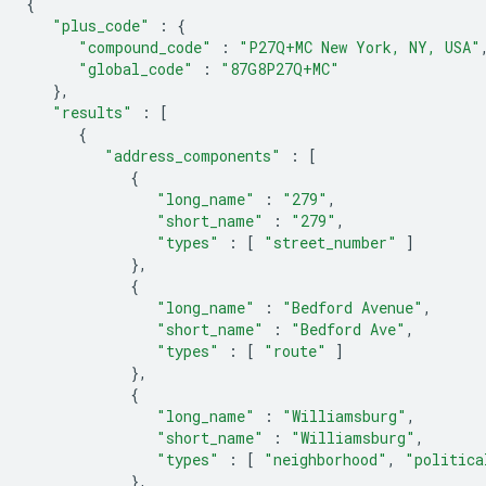
{
"plus_code"
:
{
"compound_code"
:
"P27Q+MC New York, NY, USA"
"global_code"
:
"87G8P27Q+MC"
},
"results"
:
[
{
"address_components"
:
[
{
"long_name"
:
"279"
,
"short_name"
:
"279"
,
"types"
:
[
"street_number"
]
},
{
"long_name"
:
"Bedford Avenue"
,
"short_name"
:
"Bedford Ave"
,
"types"
:
[
"route"
]
},
{
"long_name"
:
"Williamsburg"
,
"short_name"
:
"Williamsburg"
,
"types"
:
[
"neighborhood"
,
"politica
},