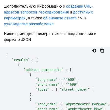
Дополнительную информацию о
создании URL-
адресов запросов геокодирования
и
доступных
параметрах
, а также
об анализе ответа
см. в
руководстве разработчика
.
Ниже приведен пример ответа геокодирования в
формате JSON:
{
"results"
:
[
{
"address_components"
:
[
{
"long_name"
:
"1600"
,
"short_name"
:
"1600"
,
"types"
:
[
"street_number"
]
},
{
"long_name"
:
"Amphitheatre Parkway"
,
"short_name"
:
"Amphitheatre Pkwy"
,