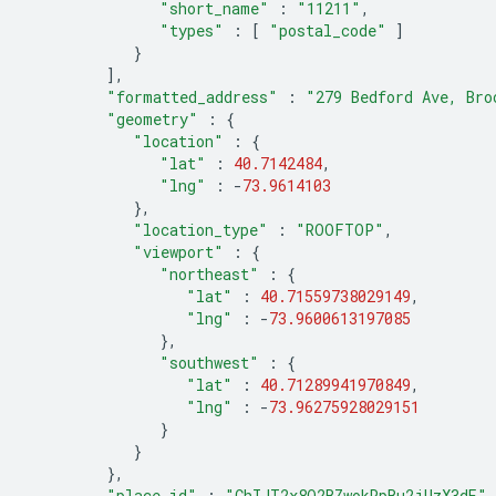
"short_name"
:
"11211"
,
"types"
:
[
"postal_code"
]
}
],
"formatted_address"
:
"279 Bedford Ave, Bro
"geometry"
:
{
"location"
:
{
"lat"
:
40.7142484
,
"lng"
:
-
73.9614103
},
"location_type"
:
"ROOFTOP"
,
"viewport"
:
{
"northeast"
:
{
"lat"
:
40.71559738029149
,
"lng"
:
-
73.9600613197085
},
"southwest"
:
{
"lat"
:
40.71289941970849
,
"lng"
:
-
73.96275928029151
}
}
},
"place_id"
:
"ChIJT2x8Q2BZwokRpBu2jUzX3dE"
,