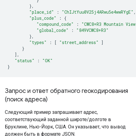
},
"place_id"
:
"ChIJtYuu0V25j4ARwu5e4wwRYgE"
,
"plus_code"
:
{
"compound_code"
:
"CWC8+R3 Mountain View
"global_code"
:
"849VCWC8+R3"
},
"types"
:
[
"street_address"
]
}
],
"status"
:
"OK"
}
Запрос и ответ обратного геокодирования
(поиск адреса)
Следующий пример запрашивает адрес,
соответствующий заданной широте/долготе в
Бруклине, Нью-Йорк, США. Он указывает, что вывод
должен быть в формате JSON.