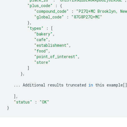
"plus_code"
:
{
"compound_code"
:
"P27Q+MC Brooklyn, New
"global_code"
:
"87G8P27Q+MC"
},
"types"
:
[
"bakery"
,
"cafe"
,
"establishment"
,
"food"
,
"point_of_interest"
,
"store"
]
},
...
Additional
results
truncated
in
this
example
[
],
"status"
:
"OK"
}