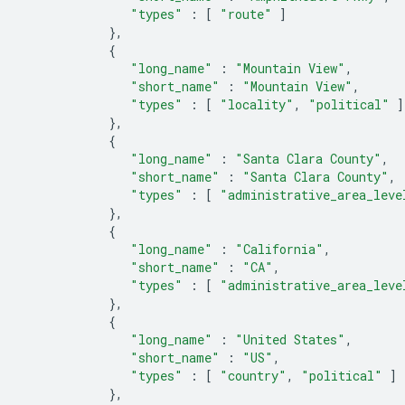
"types"
:
[
"route"
]
},
{
"long_name"
:
"Mountain View"
,
"short_name"
:
"Mountain View"
,
"types"
:
[
"locality"
,
"political"
]
},
{
"long_name"
:
"Santa Clara County"
,
"short_name"
:
"Santa Clara County"
,
"types"
:
[
"administrative_area_leve
},
{
"long_name"
:
"California"
,
"short_name"
:
"CA"
,
"types"
:
[
"administrative_area_leve
},
{
"long_name"
:
"United States"
,
"short_name"
:
"US"
,
"types"
:
[
"country"
,
"political"
]
},