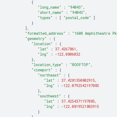
{
"long_name"
:
"94043"
,
"short_name"
:
"94043"
,
"types"
:
[
"postal_code"
]
}
],
"formatted_address"
:
"1600 Amphitheatre Pk
"geometry"
:
{
"location"
:
{
"lat"
:
37.4267861
,
"lng"
:
-
122.0806032
},
"location_type"
:
"ROOFTOP"
,
"viewport"
:
{
"northeast"
:
{
"lat"
:
37.4281350802915
,
"lng"
:
-
122.0792542197085
},
"southwest"
:
{
"lat"
:
37.4254371197085
,
"lng"
:
-
122.0819521802915
}
}