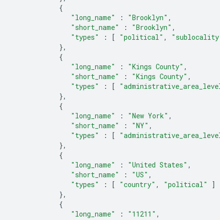
{
"long_name"
:
"Brooklyn"
,
"short_name"
:
"Brooklyn"
,
"types"
:
[
"political"
,
"sublocality
},
{
"long_name"
:
"Kings County"
,
"short_name"
:
"Kings County"
,
"types"
:
[
"administrative_area_leve
},
{
"long_name"
:
"New York"
,
"short_name"
:
"NY"
,
"types"
:
[
"administrative_area_leve
},
{
"long_name"
:
"United States"
,
"short_name"
:
"US"
,
"types"
:
[
"country"
,
"political"
]
},
{
"long_name"
:
"11211"
,