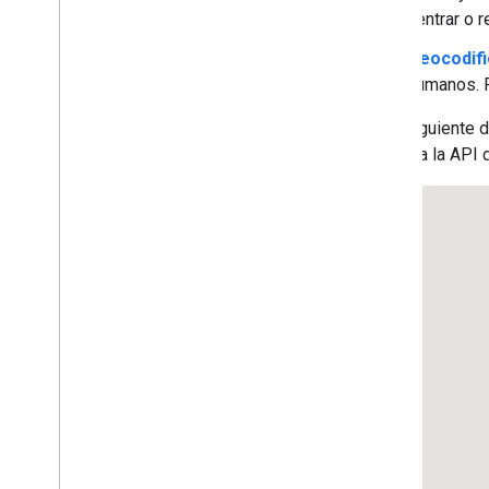
centrar o 
Geocodifi
humanos. P
En la siguiente 
funciona la API