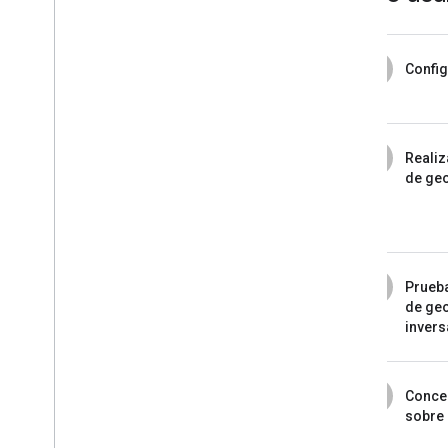
1
Config
2
Realiz
de geo
3
Prueba
de geo
invers
4
Conce
sobre 