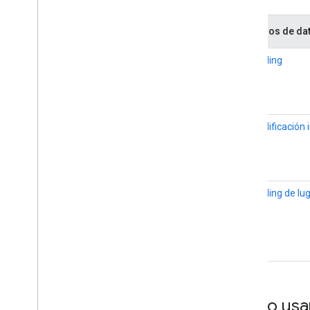
Recursos de da
Geocoding
Geocodificación 
Geocoding de lu
Cómo usar