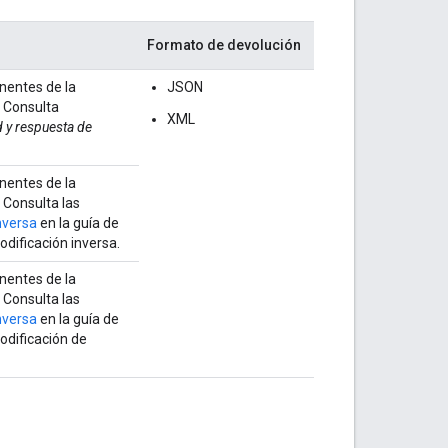
Formato de devolución
nentes de la
JSON
. Consulta
XML
d y respuesta de
nentes de la
. Consulta las
nversa
en la guía de
odificación inversa.
nentes de la
. Consulta las
nversa
en la guía de
odificación de