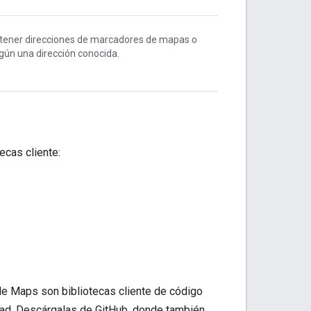
btener direcciones de marcadores de mapas o
ún una dirección conocida.
ecas cliente:
gle Maps son bibliotecas cliente de código
ad. Descárgalas de GitHub, donde también