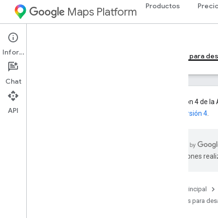
Productos
Preci
Maps Platform
Web Services
Geocoding API
Información
Guías para desarrolladores de la versión 4
Guías para des
Chat
La versión 4 de la
API
3 a la versión 4
.
Guías para desarrolladores de la
versión 3
Descripción general de la versión 3
de la API de Geocoding
traducciones real
Configura la API de Geocoding v3
Comienza a usar la API de Geocoding
v3
Página principal
Solicitud y respuesta de
Guías para desa
geocodificación
Solicitud y respuesta de