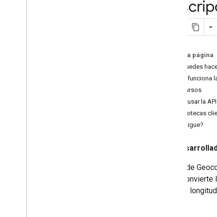
Descrip
geocodificación inversa
Descriptores de direcciones
Descriptores de dirección (cobertura)
Solicitud y respuesta de
geocodificación de sitios
En esta página
Contorno y entradas de los
Qué puedes hace
edificios
Cómo funciona l
Puntos de navegación
Recursos
Terrenos
Cómo usar la AP
Bibliotecas cli
¿Qué sigue?
Desarrolla
La API de Geocod
lugar. Convierte
latitud y longitu