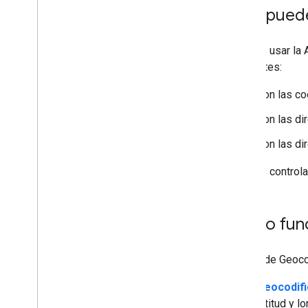
Qué puede
Puedes usar la 
siguientes:
Son las co
Son las di
Son las di
Puedes controlar
Cómo func
La API de Geocod
Geocodifi
latitud y 