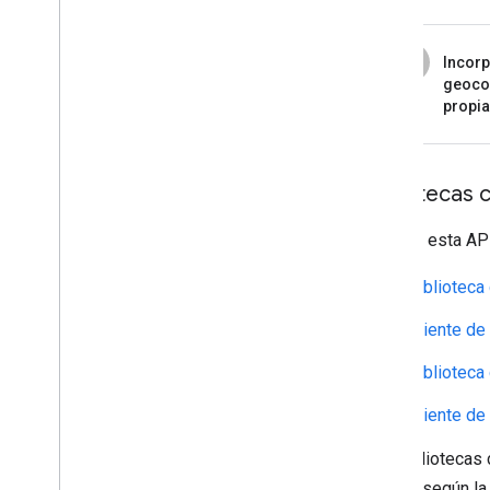
5
Incorp
geocod
propia
Bibliotecas 
Llama a esta API
Biblioteca
Cliente de
Biblioteca
Cliente de
Las bibliotecas 
abierto según l