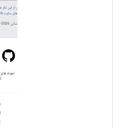
جز در مواردی که غیر از این ذک
جزئیات، به
خطمشی‌های سایت Google Developers‏
تاریخ آخرین به‌روزرسانی 2026-07-17 به‌وقت ساعت هماهنگ جهانی.
سرریز پشته
زیر برچسب google-maps سوال
نمونه های 
بپرسید.
آن
بیشتر بدانید
ب
پرسشگان
d
کاوشگر قابلیت ها
S