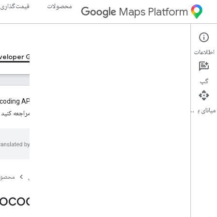
محصولات
قیمت‌گذاری
Maps Platform
Geocoding API
Web Services
اطلاعات
veloper Guides v4, Developer Guides v4, Developer Guides v4
گپ
روش‌های Geocoding API نسخه ۴ سهمیه پیش‌فرض ۲۵ پرس‌وجو در ثانیه (QPS) دارند. برای اطلاعات بیشتر در مورد درخواست سهمیه بالاتر، به بخش
میانای برنامه‌سازی کاربردی
سهمیه‌ها»
مراجعه کنید 
API کدگذاری جغرافیایی
Developer Guides v4
,
Developer
Guides v4
,
Developer Guides v4
,
Developer Guides v4
نمای کلی Geocoding API v4، Geocoding
صفحه اصلی
محصول
API v4 نمای کلی، Geocoding API v4 نمای
کلی، Geocoding API v4 نمای کلی
API Geocoding ر
نسخه آزمایشی داده‌های مقصد فرامحلی
مهاجرت به API ژئوکدینگ نسخه ۴