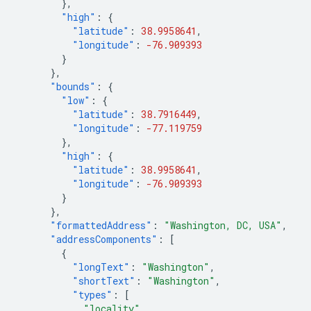
},
"high"
:
{
"latitude"
:
38.9958641
,
"longitude"
:
-76.909393
}
},
"bounds"
:
{
"low"
:
{
"latitude"
:
38.7916449
,
"longitude"
:
-77.119759
},
"high"
:
{
"latitude"
:
38.9958641
,
"longitude"
:
-76.909393
}
},
"formattedAddress"
:
"Washington, DC, USA"
,
"addressComponents"
:
[
{
"longText"
:
"Washington"
,
"shortText"
:
"Washington"
,
"types"
:
[
"locality"
,