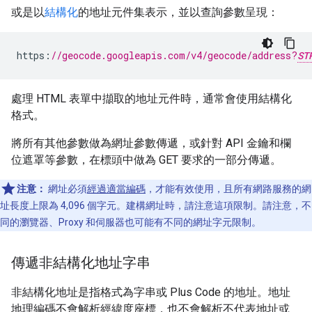
或是以
結構化
的地址元件集表示，並以查詢參數呈現：
https
:
//geocode.googleapis.com/v4/geocode/address?
ST
處理 HTML 表單中擷取的地址元件時，通常會使用結構化
格式。
將所有其他參數做為網址參數傳遞，或針對 API 金鑰和欄
位遮罩等參數，在標頭中做為 GET 要求的一部分傳遞。
注意：
網址必須
經過適當編碼
，才能有效使用，且所有網路服務的網
址長度上限為 4,096 個字元。建構網址時，請注意這項限制。請注意，不
同的瀏覽器、Proxy 和伺服器也可能有不同的網址字元限制。
傳遞非結構化地址字串
非結構化地址是指格式為字串或 Plus Code 的地址。地址
地理編碼不會解析經緯度座標，也不會解析不代表地址或