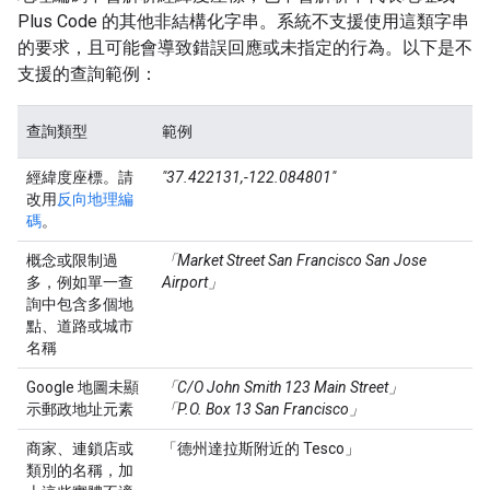
Plus Code 的其他非結構化字串。系統不支援使用這類字串
的要求，且可能會導致錯誤回應或未指定的行為。以下是不
支援的查詢範例：
查詢類型
範例
經緯度座標。請
"37.422131,-122.084801"
改用
反向地理編
碼
。
概念或限制過
「Market Street San Francisco San Jose
多，例如單一查
Airport」
詢中包含多個地
點、道路或城市
名稱
Google 地圖未顯
「C/O John Smith 123 Main Street」
示郵政地址元素
「P.O. Box 13 San Francisco」
商家、連鎖店或
「德州達拉斯附近的 Tesco」
類別的名稱，加