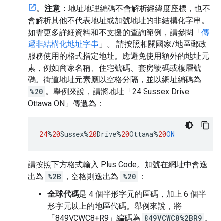
。
注意：
地址地理編碼不會解析經緯度座標，也不
會解析其他不代表地址或加號地址的非結構化字串。
如需更多詳細資料和不支援的查詢範例，請參閱「
傳
遞非結構化地址字串
」。 請按照相關國家/地區郵政
服務使用的格式指定地址。應避免使用額外的地址元
素，例如商家名稱、住宅號碼、套房號碼或樓層號
碼。街道地址元素應以空格分隔，並以網址編碼為
%20
。舉例來說，請將地址「24 Sussex Drive
Ottawa ON」傳遞為：
24
%
20
Sussex%
20
Drive%
20
Ottawa%
20
ON
請按照下方格式輸入 Plus Code。加號在網址中會逸
出為
%2B
，空格則逸出為
%20
：
全球代碼
是 4 個半形字元的區碼，加上 6 個半
形字元以上的地區代碼。舉例來說，將
「849VCWC8+R9」編碼為
849VCWC8%2BR9
。