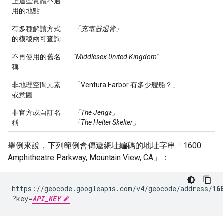
上這些實體不適
用的地點
有多種解讀方式
「充電器退貨」
的模稜兩可查詢
不再使用的舊名
"Middlesex United Kingdom"
稱
非地理空間元素
「Ventura Harbor 有多少艘船？」
或意圖
非官方或自訂名
「The Jenga」
稱
「The Helter Skelter」
舉例來說，下列範例會傳遞網址編碼的地址字串「1600
Amphitheatre Parkway, Mountain View, CA」：
https://geocode.googleapis.com/v4/geocode/address/
16
?key=
API_KEY