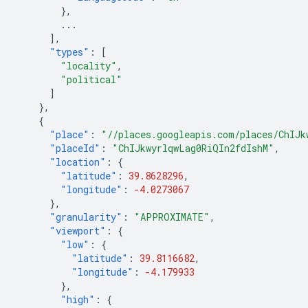
},
...
],
"types"
:
[
"locality"
,
"political"
]
},
{
"place"
:
"//places.googleapis.com/places/ChIJk
"placeId"
:
"ChIJkwyrlqwLag0RiQIn2fdIshM"
,
"location"
:
{
"latitude"
:
39.8628296
,
"longitude"
:
-4.0273067
},
"granularity"
:
"APPROXIMATE"
,
"viewport"
:
{
"low"
:
{
"latitude"
:
39.8116682
,
"longitude"
:
-4.179933
},
"high"
:
{