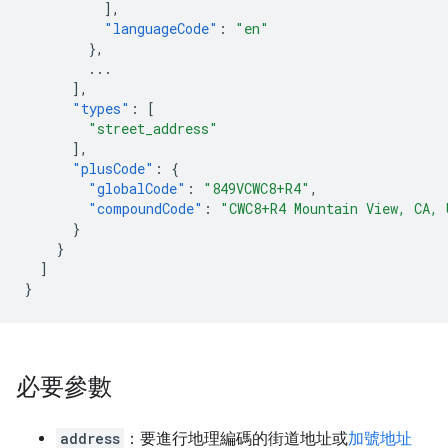
],
"languageCode"
:
"en"
},
...
],
"types"
:
[
"street_address"
],
"plusCode"
:
{
"globalCode"
:
"849VCWC8+R4"
,
"compoundCode"
:
"CWC8+R4 Mountain View, CA, 
}
}
]
}
必要參數
address
：要進行地理編碼的街道地址或
加號地址