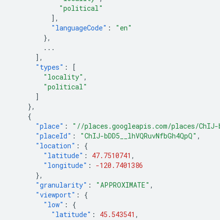
"political"
],
"languageCode"
:
"en"
},
...
],
"types"
:
[
"locality"
,
"political"
]
},
{
"place"
:
"//places.googleapis.com/places/ChIJ-
"placeId"
:
"ChIJ-bDD5__lhVQRuvNfbGh4QpQ"
,
"location"
:
{
"latitude"
:
47.7510741
,
"longitude"
:
-120.7401386
},
"granularity"
:
"APPROXIMATE"
,
"viewport"
:
{
"low"
:
{
"latitude"
:
45.543541
,