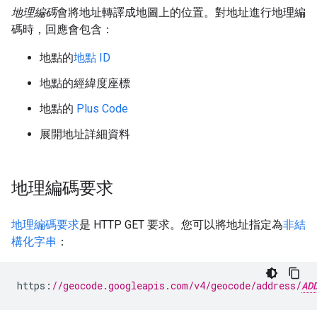
地理編碼
會將地址轉譯成地圖上的位置。對地址進行地理編
碼時，回應會包含：
地點的
地點 ID
地點的經緯度座標
地點的
Plus Code
展開地址詳細資料
地理編碼要求
地理編碼要求
是 HTTP GET 要求。您可以將地址指定為
非結
構化字串
：
https
:
//geocode.googleapis.com/v4/geocode/address/
AD