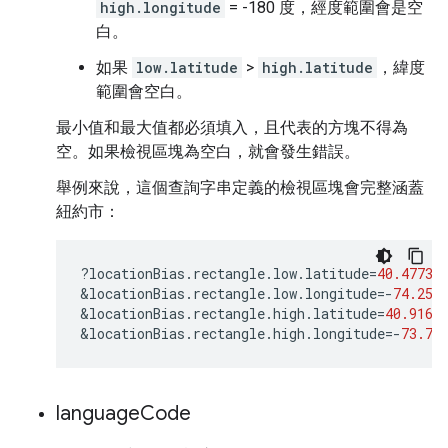
high.longitude
= -180 度，經度範圍會是空
白。
如果
low.latitude
>
high.latitude
，緯度
範圍會空白。
最小值和最大值都必須填入，且代表的方塊不得為
空。如果檢視區塊為空白，就會發生錯誤。
舉例來說，這個查詢字串定義的檢視區塊會完整涵蓋
紐約市：
?
locationBias
.
rectangle
.
low
.
latitude
=
40.47739
&
locationBias
.
rectangle
.
low
.
longitude
=-
74.259
&
locationBias
.
rectangle
.
high
.
latitude
=
40.9161
&
locationBias
.
rectangle
.
high
.
longitude
=-
73.70
language
Code