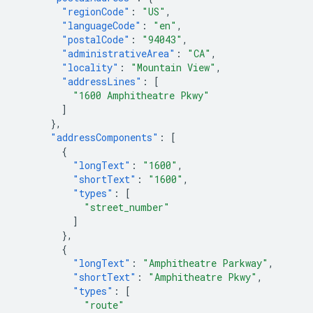
"regionCode"
:
"US"
,
"languageCode"
:
"en"
,
"postalCode"
:
"94043"
,
"administrativeArea"
:
"CA"
,
"locality"
:
"Mountain View"
,
"addressLines"
:
[
"1600 Amphitheatre Pkwy"
]
},
"addressComponents"
:
[
{
"longText"
:
"1600"
,
"shortText"
:
"1600"
,
"types"
:
[
"street_number"
]
},
{
"longText"
:
"Amphitheatre Parkway"
,
"shortText"
:
"Amphitheatre Pkwy"
,
"types"
:
[
"route"