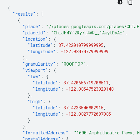
{
"results"
:
[
{
"place"
:
"//places.googleapis.com/places/ChIJF
"placeId"
:
"ChIJF4Yf2Ry7j4AR__1AkytDyAE"
,
"location"
:
{
"latitude"
:
37.422010799999995
,
"longitude"
:
-122.08474779999999
},
"granularity"
:
"ROOFTOP"
,
"viewport"
:
{
"low"
:
{
"latitude"
:
37.420656719708511
,
"longitude"
:
-122.08547523029148
},
"high"
:
{
"latitude"
:
37.4233546802915
,
"longitude"
:
-122.0827772697085
}
},
"formattedAddress"
:
"1600 Amphitheatre Pkwy, M
"postalAddress"
:
{