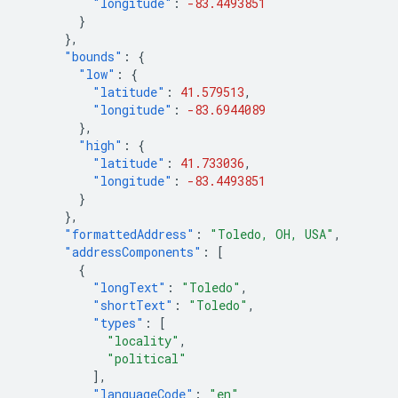
"longitude"
:
-83.4493851
}
},
"bounds"
:
{
"low"
:
{
"latitude"
:
41.579513
,
"longitude"
:
-83.6944089
},
"high"
:
{
"latitude"
:
41.733036
,
"longitude"
:
-83.4493851
}
},
"formattedAddress"
:
"Toledo, OH, USA"
,
"addressComponents"
:
[
{
"longText"
:
"Toledo"
,
"shortText"
:
"Toledo"
,
"types"
:
[
"locality"
,
"political"
],
"languageCode"
:
"en"