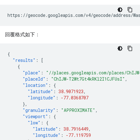
https://geocode.googleapis.com/v4/geocode/address/Wa
回覆格式如下：
{
"results"
:
[
{
"place"
:
"//places.googleapis.com/places/ChIJW
"placeId"
:
"ChIJW-T2Wt7Gt4kRKl2I1CJFUsI"
,
"location"
:
{
"latitude"
:
38.9071923
,
"longitude"
:
-77.0368707
},
"granularity"
:
"APPROXIMATE"
,
"viewport"
:
{
"low"
:
{
"latitude"
:
38.7916449
,
"longitude"
:
-77.119759