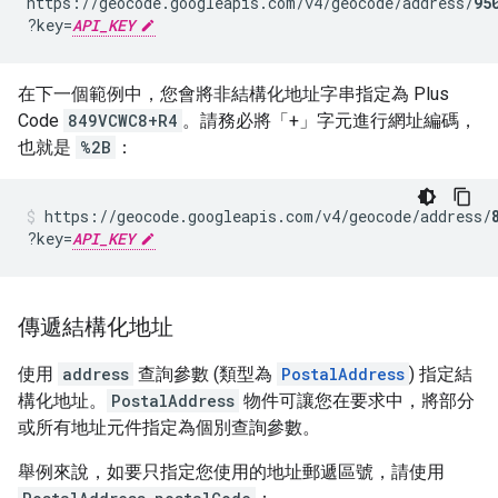
https://geocode.googleapis.com/v4/geocode/address/
95
?key=
API_KEY
在下一個範例中，您會將非結構化地址字串指定為 Plus
Code
849VCWC8+R4
。請務必將「+」字元進行網址編碼，
也就是
%2B
：
https://geocode.googleapis.com/v4/geocode/address/
?key=
API_KEY
傳遞結構化地址
使用
address
查詢參數 (類型為
PostalAddress
) 指定結
構化地址。
PostalAddress
物件可讓您在要求中，將部分
或所有地址元件指定為個別查詢參數。
舉例來說，如要只指定您使用的地址郵遞區號，請使用