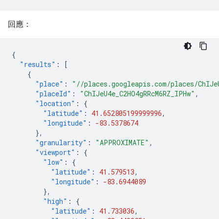
回應：
{
"results"
:
[
{
"place"
:
"//places.googleapis.com/places/ChIJe
"placeId"
:
"ChIJeU4e_C2HO4gRRcM6RZ_IPHw"
,
"location"
:
{
"latitude"
:
41.652805199999996
,
"longitude"
:
-83.5378674
},
"granularity"
:
"APPROXIMATE"
,
"viewport"
:
{
"low"
:
{
"latitude"
:
41.579513
,
"longitude"
:
-83.6944089
},
"high"
:
{
"latitude"
:
41.733036
,