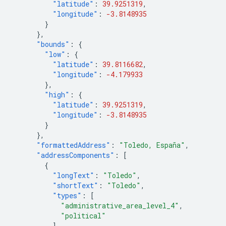
"latitude"
:
39.9251319
,
"longitude"
:
-3.8148935
}
},
"bounds"
:
{
"low"
:
{
"latitude"
:
39.8116682
,
"longitude"
:
-4.179933
},
"high"
:
{
"latitude"
:
39.9251319
,
"longitude"
:
-3.8148935
}
},
"formattedAddress"
:
"Toledo, España"
,
"addressComponents"
:
[
{
"longText"
:
"Toledo"
,
"shortText"
:
"Toledo"
,
"types"
:
[
"administrative_area_level_4"
,
"political"
],