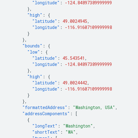
"longitude"
:
-124.84897389999999
},
"high"
:
{
"latitude"
:
49.0024945
,
"longitude"
:
-116.91607109999998
}
},
"bounds"
:
{
"low"
:
{
"latitude"
:
45.543541
,
"longitude"
:
-124.84897389999999
},
"high"
:
{
"latitude"
:
49.0024442
,
"longitude"
:
-116.91607109999998
}
},
"formattedAddress"
:
"Washington, USA"
,
"addressComponents"
:
[
{
"longText"
:
"Washington"
,
"shortText"
:
"WA"
,