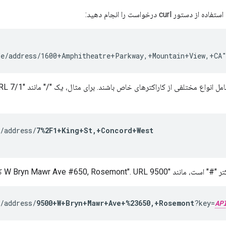
ور curl درخواست را انجام دهید:
de/address/1600+Amphitheatre+Parkway,+Mountain+View,+CA
ختلفی از کاراکترهای خاص باشند. برای مثال، یک "/" مانند "7/1 King St, Concord West". URL "/" را به صورت
/address/
W Bryn Mawr Ave #650, Rosemo کاراکتر "#" را به صورت
/address/
9500+W+Bryn+Mawr+Ave+%23650,+Rosemont
?key=
AP