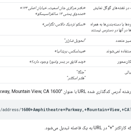
در نقشه‌های گوگل نمایش
«دفتر مرکزی جان اسمیت، خیابان اصلی ۱۲۳»
«صندوق پستی ۱۳ سانفرانسیسکو»
‌ها یا دسته‌بندی‌ها به همراه
«تسکو نزدیک دالاس، تگزاس»
ها در آنها در دسترس نیستند
سیر متعدد
"تحویل شارژر"
ستفاده نمی‌شوند
«میدلسکس، بریتانیا»
کان‌محور
«چند قایق در بندر ونتورا وجود دارد؟»
یالی
"جنگا"
"هلتر اسکلتر"
وان "1600 Amphitheatre Parkway, Mountain View, CA" را ارسال می‌کند:
/address/
1600+Amphitheatre+Parkway,+Mountain+View,+CA
URL به یک فاصله تبدیل می‌شود.