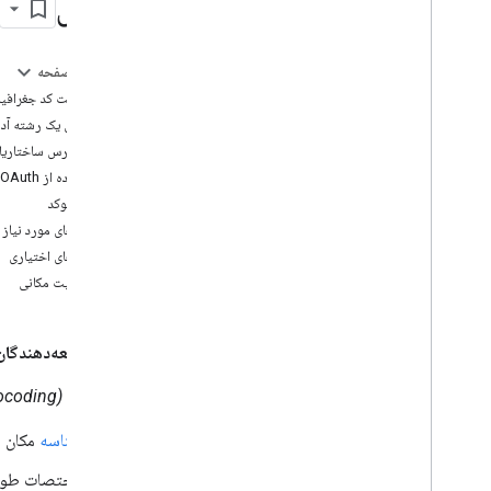
آدرس
تنظیم API مربوط به Geocoding نسخه ۴
شروع کار با API ژئوکدینگ نسخه ۴
در این صفحه
ژئوکد یک آدرس، ژئوکد یک آدرس، ژئوکد یک
آدرس، ژئوکد یک آدرس
درخواست کد جغرافیا
معکوس ژئوکد یک مکان
ارسال یک رشته آد
یک مکان را ژئوکد کنید
یک آدرس ساختاریاف
جستجو برای مقاصد
استفاده از OAuth برای ارسال درخواست
فیلدهایی را برای بازگشت انتخاب کنید
پاسخ ژئوکد
پارامترهای مورد نیاز
پارامترهای اختیاری
موقعیت مکانی
توسعه‌دهندگان م
ژئوکدینگ (Geocoding)
شناسه
مکان
مختصات طول 