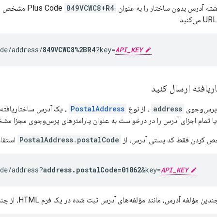
آدرس بدون ساختار را به عنوان Plus Code
849VCWC8+R4
مشخص می‌ک
de/address/
849VCWC8%2BR4
?key=
API_KEY
یافته ارسال کنید
تر پرس‌وجوی
address
، از نوع
PostalAddress
، یک آدرس ساختاریافت
یا تمام اجزای آدرس را در درخواست به عنوان پارامترهای پرس‌وجوی مجزا مش
شخص کردن فقط کد پستی آدرس، از
PostalAddress.postalCode
استفاد
ode/address?
address.postalCode=01062
&key=
API_KEY
درس، مانند مؤلفه‌های آدرس ثبت شده در یک فرم HTML، از چندین پارامتر پرس و جو استفاده کنید: