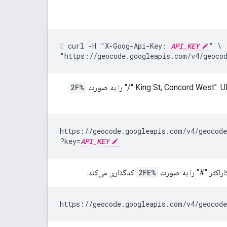
curl -H "X-Goog-Api-Key: 
API_KEY
" \

"https://geocode.googleapis.com/v4/geoco
%2F
https://geocode.googleapis.com/v4/geocode
?key=
API_KEY
%2FE
کدگذاری می‌کند:
https://geocode.googleapis.com/v4/geocode