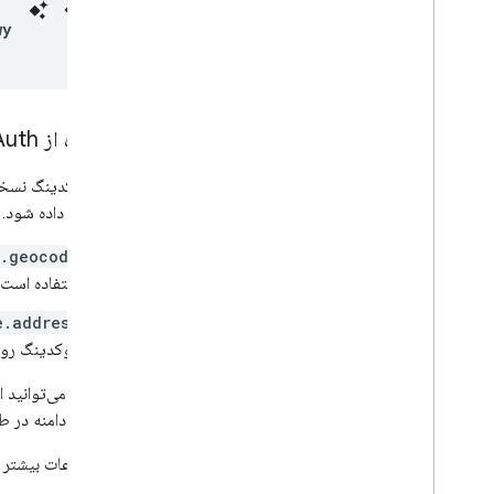
wy
استفاده از OAuth برای ارسال درخواست
API ژئوکدینگ نسخه ۴
اختصاص داده شود. API ژئوکدینگ از دامنه‌های زیر برای استفاده با ژئوکدینگ رو به جلو پشتیبانی می‌کند
m.geocode
استفاده است.
e.address
ژئوکدینگ رو 
همچنین، می‌توانید ا
کنید. این دامنه در 
برای اطلاعات بیشتر و