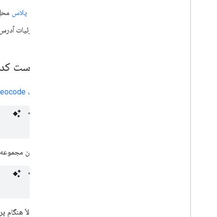
کد پلاس
محل
جزئیات آدرس
درخواست کد 
درخواست geocode
یا به عنوان مجموعه‌
شما معمولاً هنگام پردازش اجزای آ