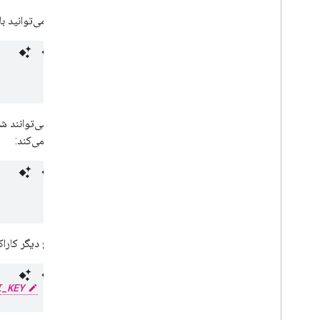
همچنین می‌توانید با استفاده از دست
"
آدرس‌ها می‌توانند شامل انواع م
کدگذاری می‌کند:
مثال رایج دیگر کاراکتر "#" است، مانند "9500 nt". URL
I_KEY