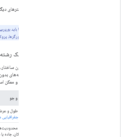
کنید.
توجه:
URL ها باید
به درس
داشته باشید که مرورگرها، پروکسی‌ها و 
ارسال یک رشته 
آدرس بدون ساختار،
سایر رشته‌های بدون 
نمی‌شوند و ممکن اس
نوع پرس و جو
مختصات طول و عرض ج
کدگذاری جغرافیایی 
مفاهیم یا محدودیت‌های
چندین مکان، جاده یا