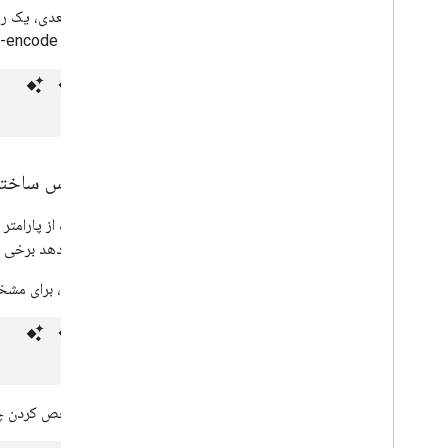
در مثال بعدی، یک رشته 
%2B
در URL-encode می‌کنید:
یک آدرس ساختار
با استفاده از پارام
امکان می‌دهد برخی 
برای مثال، برای م
برای مشخص کردن چندین مؤلفه آ