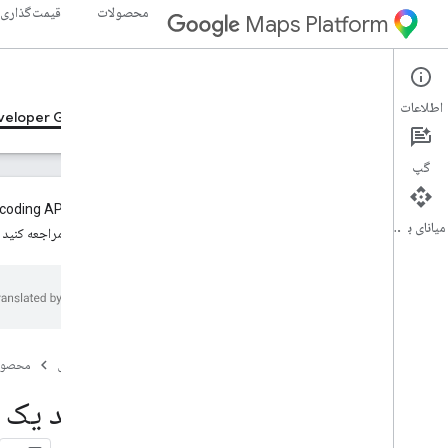
محصولات
قیمت‌گذاری
Maps Platform
Geocoding API
Web Services
اطلاعات
veloper Guides v4, Developer Guides v4, Developer Guides v4
گپ
روش‌های Geocoding API نسخه ۴ سهمیه پیش‌فرض ۲۵ پرس‌وجو در ثانیه (QPS) دارند. برای اطلاعات بیشتر در مورد درخواست سهمیه بالاتر، به بخش
میانای برنامه‌سازی کاربردی
سهمیه‌ها»
مراجعه کنید 
API کدگذاری جغرافیایی
Developer Guides v4
,
Developer
Guides v4
,
Developer Guides v4
,
Developer Guides v4
نمای کلی Geocoding API v4، Geocoding
صفحه اصلی
محصول
API v4 نمای کلی، Geocoding API v4 نمای
کلی، Geocoding API v4 نمای کلی
ژئوکد یک 
نسخه آزمایشی داده‌های مقصد فرامحلی
مهاجرت به API ژئوکدینگ نسخه ۴