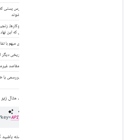
عناصر آدرس پستی که 
داده نمی‌شوند
نام کسب‌وکارها، زنجیره
مکان‌هایی که این نهاد
پرسش‌های مبهم با تفا
نام‌های تاریخی دیگر ا
عناصر یا مقاصد غیرم
نام‌های غیررسمی یا خ
برای مثال، مثال زیر رشته آدرس کدگذاری شده URL با عن
?key=
API_KEY
توجه داشته باشید که کاراکتر "+" در 