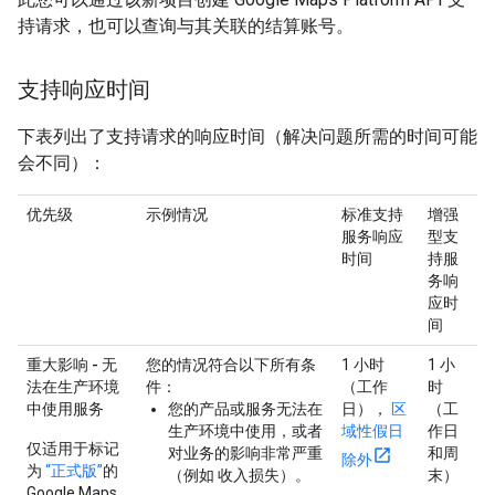
持请求，也可以查询与其关联的结算账号。
支持响应时间
下表列出了支持请求的响应时间（解决问题所需的时间可能
会不同）：
优先级
示例情况
标准支持
增强
服务响应
型支
时间
持服
务响
应时
间
重大影响 - 无
您的情况符合以下所有条
1 小时
1 小
法在生产环境
件：
（工作
时
中使用服务
您的产品或服务无法在
日），
区
（工
生产环境中使用，或者
域性假日
作日
仅适用于标记
对业务的影响非常严重
和周
除外
为
“正式版”
的
（例如 收入损失）。
末）
Google Maps