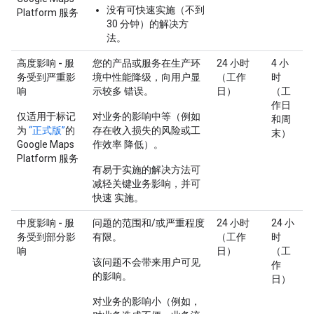
没有可快速实施（不到
Platform 服务
30 分钟）的解决方
法。
高度影响 - 服
您的产品或服务在生产环
24 小时
4 小
务受到严重影
境中性能降级，向用户显
（工作
时
响
示较多 错误。
日）
（工
作日
仅适用于标记
对业务的影响中等（例如
和周
为
“正式版”
的
存在收入损失的风险或工
末）
Google Maps
作效率 降低）。
Platform 服务
有易于实施的解决方法可
减轻关键业务影响，并可
快速 实施。
中度影响 - 服
问题的范围和/或严重程度
24 小时
24 小
务受到部分影
有限。
（工作
时
响
日）
（工
该问题不会带来用户可见
作
的影响。
日）
对业务的影响小（例如，