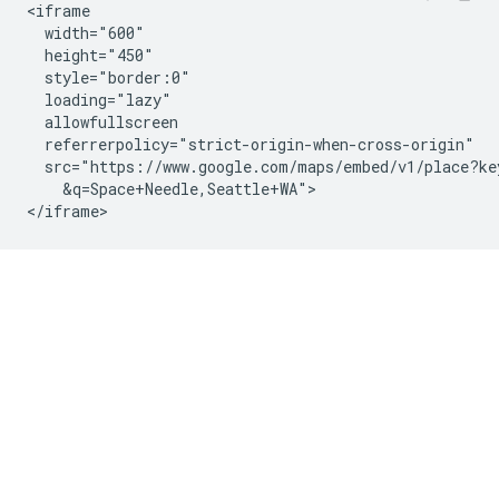
<iframe

  width="600"

  height="450"

  style="border:0"

  loading="lazy"

  allowfullscreen

  referrerpolicy="strict-origin-when-cross-origin"

  src="https://www.google.com/maps/embed/v1/place?ke
    &q=Space+Needle,Seattle+WA">

</iframe>