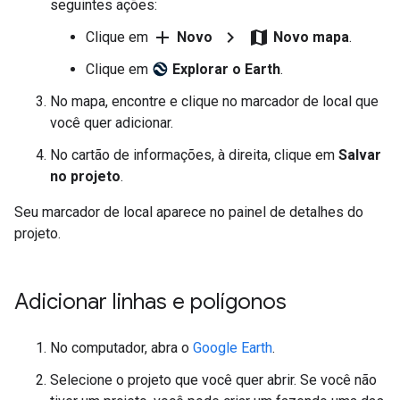
seguintes ações:
add
chevron_right
map
Clique em
Novo
Novo mapa
.
Clique em
Explorar o Earth
.
No mapa, encontre e clique no marcador de local que
você quer adicionar.
No cartão de informações, à direita, clique em
Salvar
no projeto
.
Seu marcador de local aparece no painel de detalhes do
projeto.
Adicionar linhas e polígonos
No computador, abra o
Google Earth
.
Selecione o projeto que você quer abrir. Se você não