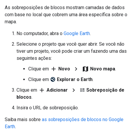
As sobreposições de blocos mostram camadas de dados
com base no local que cobrem uma área específica sobre o
mapa.
No computador, abra o
Google Earth
.
Selecione o projeto que você quer abrir. Se você não
tiver um projeto, você pode criar um fazendo uma das
seguintes ações:
add
chevron_right
map
Clique em
Novo
Novo mapa
.
Clique em
Explorar o Earth
.
add
chevron_right
Clique em
Adicionar
Sobreposição de
blocos
.
Insira o URL de sobreposição.
Saiba mais sobre
as sobreposições de blocos no Google
Earth
.