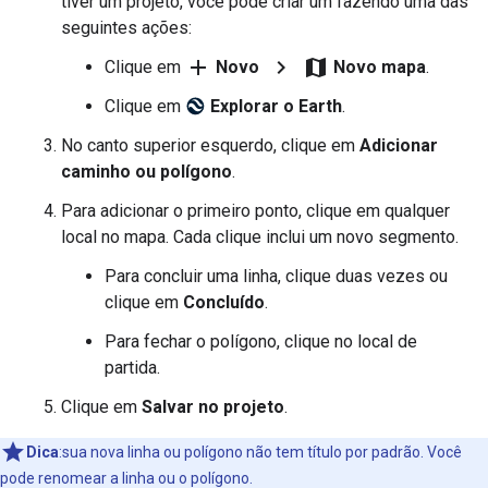
tiver um projeto, você pode criar um fazendo uma das
seguintes ações:
add
chevron_right
map
Clique em
Novo
Novo mapa
.
Clique em
Explorar o Earth
.
No canto superior esquerdo, clique em
Adicionar
caminho ou polígono
.
Para adicionar o primeiro ponto, clique em qualquer
local no mapa. Cada clique inclui um novo segmento.
Para concluir uma linha, clique duas vezes ou
clique em
Concluído
.
Para fechar o polígono, clique no local de
partida.
Clique em
Salvar no projeto
.
Dica
:sua nova linha ou polígono não tem título por padrão. Você
pode renomear a linha ou o polígono.