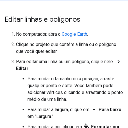
Editar linhas e polígonos
No computador, abra o
Google Earth
.
Clique no projeto que contém a linha ou o polígono
que você quer editar.
chevron_right
Para editar uma linha ou um polígono, clique nele
Editar
.
Para mudar o tamanho ou a posição, arraste
qualquer ponto e solte. Você também pode
adicionar vértices clicando e arrastando o ponto
médio de uma linha.
arrow_drop_down
Para mudar a largura, clique em
Para baixo
em "Largura."
format_color_fill
Para mudar a cor, clique em
Formatar cor