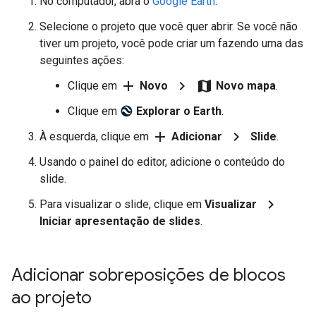
No computador, abra o
Google Earth
.
Selecione o projeto que você quer abrir. Se você não
tiver um projeto, você pode criar um fazendo uma das
seguintes ações:
add
chevron_right
map
Clique em
Novo
Novo mapa
.
Clique em
Explorar o Earth
.
add
chevron_right
À esquerda, clique em
Adicionar
Slide
.
Usando o painel do editor, adicione o conteúdo do
slide.
chevron_right
Para visualizar o slide, clique em
Visualizar
Iniciar apresentação de slides
.
Adicionar sobreposições de blocos
ao projeto