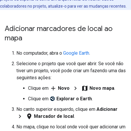
colaboradores no projeto, atualize-o para ver as mudanças recentes.
Adicionar marcadores de local ao
mapa
No computador, abra o
Google Earth
.
Selecione o projeto que você quer abrir. Se você não
tiver um projeto, você pode criar um fazendo uma das
seguintes ações:
add
chevron_right
map
Clique em
Novo
Novo mapa
.
Clique em
Explorar o Earth
.
No canto superior esquerdo, clique em
Adicionar
chevron_right
location_on
Marcador de local
.
No mapa, clique no local onde você quer adicionar um