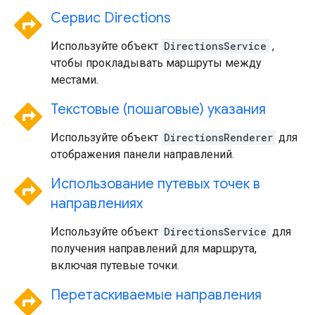
directions
Сервис Directions
Используйте объект
DirectionsService
,
чтобы прокладывать маршруты между
местами.
directions
Текстовые (пошаговые) указания
Используйте объект
DirectionsRenderer
для
отображения панели направлений.
directions
Использование путевых точек в
направлениях
Используйте объект
DirectionsService
для
получения направлений для маршрута,
включая путевые точки.
directions
Перетаскиваемые направления