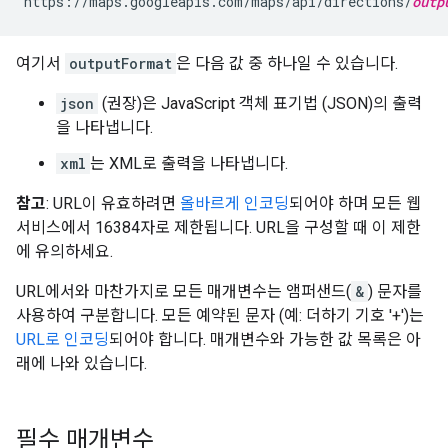
https://maps.googleapis.com/maps/api/directions/
outp
여기서
outputFormat
은 다음 값 중 하나일 수 있습니다.
json
(권장)은 JavaScript 객체 표기법 (JSON)의 출력
을 나타냅니다.
xml
는 XML로 출력을 나타냅니다.
참고
: URL이 유효하려면
올바르게 인코딩
되어야 하며 모든 웹
서비스에서 16384자로 제한됩니다. URL을 구성할 때 이 제한
에 유의하세요.
URL에서와 마찬가지로 모든 매개변수는 앰퍼샌드(
&
) 문자를
사용하여 구분합니다. 모든 예약된 문자 (예: 더하기 기호 '+')는
URL로 인코딩
되어야 합니다. 매개변수와 가능한 값 목록은 아
래에 나와 있습니다.
필수 매개변수