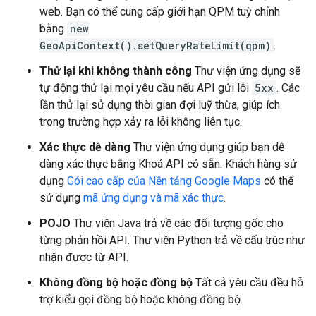
web. Bạn có thể cung cấp giới hạn QPM tuỳ chỉnh
bằng
new
GeoApiContext().setQueryRateLimit(qpm)
.
Thử lại khi không thành công
Thư viện ứng dụng sẽ
tự động thử lại mọi yêu cầu nếu API gửi lỗi
5xx
. Các
lần thử lại sử dụng thời gian đợi luỹ thừa, giúp ích
trong trường hợp xảy ra lỗi không liên tục.
Xác thực dễ dàng
Thư viện ứng dụng giúp bạn dễ
dàng xác thực bằng Khoá API có sẵn. Khách hàng sử
dụng
Gói cao cấp của Nền tảng Google Maps
có thể
sử dụng
mã ứng dụng và mã xác thực
.
POJO
Thư viện Java trả về các đối tượng gốc cho
từng phản hồi API. Thư viện Python trả về cấu trúc như
nhận được từ API.
Không đồng bộ hoặc đồng bộ
Tất cả yêu cầu đều hỗ
trợ kiểu gọi đồng bộ hoặc không đồng bộ.