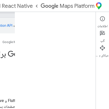
d React Native
Maps Platform
این صفحه به‌وسیله
اطلاعات
گپ
صفحه اصلی
محصولات
Google Maps Platform
Google Navigation برای Flutter و React Native
میانای برنامه‌سازی کاربردی
در این صفحه
پیش‌نیازها
ناوبری گوگل برای فلاتر
ناوبری گوگل برای React Native
شرایط خدمات
پشتیبانی
صفحه مروری بر افزونه‌ها، پیوندهایی به صفحات بسته 