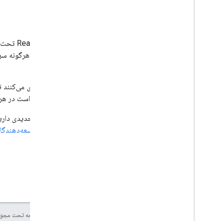
پشتیبانی
کتابخانه‌های ناوبری Flutter و React Native تحت مجوزهای متن‌باز ارائه می‌شوند. آن‌ها تابع
سیاست کاهش ارزش
Maps است).
این کتابخانه‌ها از
نسخه‌بندی معنایی
تغییرات ناسازگار با نسخه‌های قبلی ممکن است در هر 
اگر باگی پیدا کردید یا درخواست ویژگی جدیدی دارید،
کنید، از طریق یکی از
کانال‌های انجمن توسعه‌دهندگا
جز در مواردی که غیر از این ذکر شده باشد،‌محتوای این صفحه تحت مجو