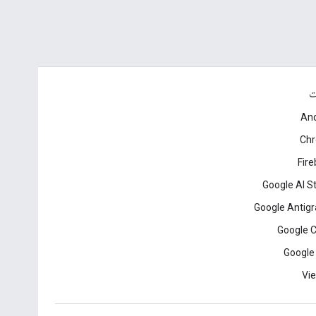
ت
And
Ch
Fir
Google AI S
Google Antigr
Google 
Google
Vie