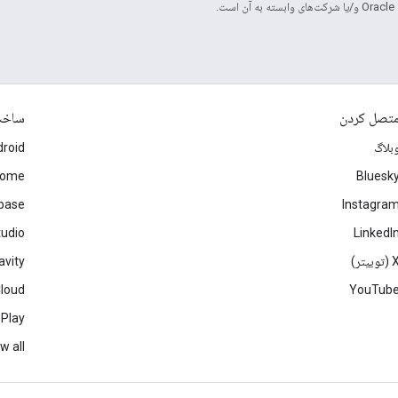
.
تصل کردن
ساخ
بلاگ
roid
rome
Bluesk
ebase
Instagra
tudio
LinkedI
(توییتر)
avity
Cloud
YouTub
 Play
w all