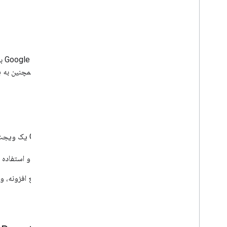
پیش‌نیازها
Navigation SDK برای iOS نیاز دارید. همچنین به یک کلید API نیاز دارید. برای اطلاعات بیشتر،
ناوبری گوگل برای فلاتر
افزونه Google Navigation for Flutter یک ویجت Google Navigation را برای برنامه‌های Flutter که برای اندروید و iOS طراحی شده‌اند، فراهم می‌کند.
برای اطلاعات بیشتر در مورد نصب و استفاده از
برای مشاهده یا مشارکت در کد منبع افزونه، و
GitHub
مراجعه کنید.