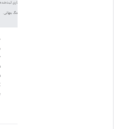
سایت Google Developers‏
مراجعه کنید. جاوا علامت تجاری ثبت‌شده Oracle و/یا شرکت‌های وابسته به آن است
تاریخ آخرین به‌روزرسانی 2026-08-04 به‌وقت ساعت هماهنگ جهانی.
تعامل
م
Google Developer Program
و
y
Google Developer Groups
m
Google Developer Experts
n
Accelerators
Google Cloud & NVIDIA
‫X 
e