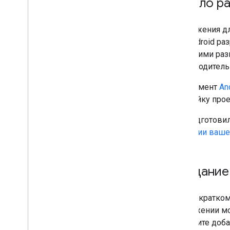
Начало р
Плагин Secrets Gradle
Перенос данных из Maps SDK
версии 3 (бета)
Приложения дл
для Android ра
Правила и условия
меньшими разм
Использование и оплата
производитель
Отчеты и мониторинг
Условия использования
Инструмент
An
Что нужно сделать для соблюдения
настройку прое
требований Google Play о раскрытии
информации
Мы подготови
создании ваше
Создание 
В этом кратко
приложении мо
вы хотите доба