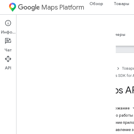
Обзор
Товары
Maps Platform
Android
Maps SDK for Android
Информация
Руководства
Справочные материалы
Примеры
Чат
API
Главная
Товар
Maps SDK for 
Maps SDK для Android
Обзор
Maps AP
Краткое руководство
Настройка
Содержание
Как настроить проект Google Cloud
Начало работы 
Использование ключей API
Создание прило
Настройка проекта Android Studio
Добавление з