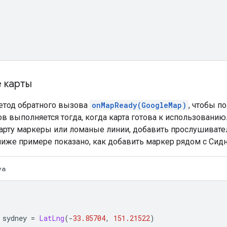
 карты
етод обратного вызова
onMapReady(GoogleMap)
, чтобы п
в выполняется тогда, когда карта готова к использованию
карту маркеры или ломаные линии, добавить прослушивател
иже примере показано, как добавить маркер рядом с Сид
va
 sydney 
=
LatLng
(-
33.85704
,
151.21522
)