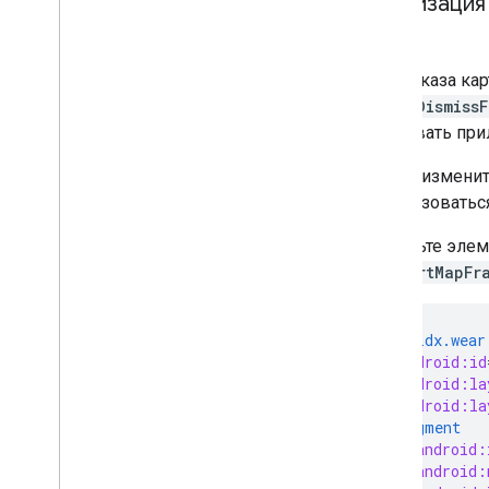
Реализация
фона
Для показа ка
SwipeDismiss
закрывать при
Чтобы изменит
использоваться
Добавьте эле
SupportMapFr
<androidx.wear
android:id
android:la
android:la
<fragment
android:
android: