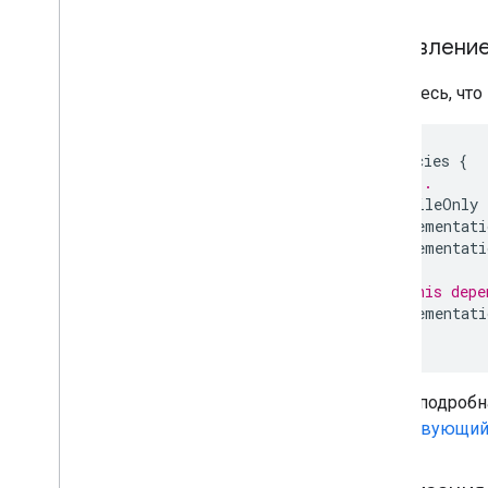
Добавление
Убедитесь, что
dependencies 
{
// ...
    compileOnly 
    implementati
    implementati
// This depe
    implementati
}
Более подробн
существующий