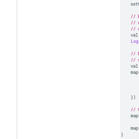
        set
// 
// 
// 
        val
Log
// 
// 
        val
        map
           
})
// 
        map
        map
}