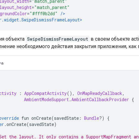
layout_width
=
"match_parent"
layout_height
=
"match_parent"
groundColor
=
"#fff0b2dd"
/>
r.widget.SwipeDismissFrameLayout>
ия объекта
SwipeDismissFrameLayout
в своем объекте acti
лнение необходимого действия закрытия приложения, как 
va
ctivity
:
AppCompatActivity
(),
OnMapReadyCallback
,
AmbientModeSupport
.
AmbientCallbackProvider
{
override
 fun onCreate
(
savedState
:
Bundle
?)
{
er
.
onCreate
(
savedState
)
Set the layout. It only contains a SupportMapFragment a