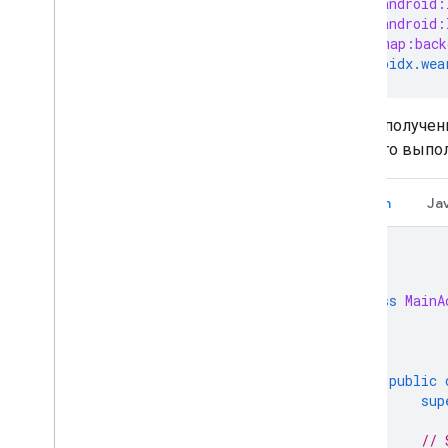
android:
android:
map:back
</androidx.wea
После получен
для него выпо
Kotlin
Ja
class
MainA
public
sup
// 