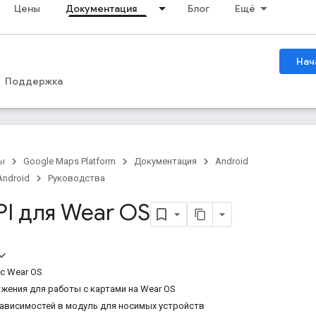
Цены
Документация
Блог
Ещё
Нач
Поддержка
ы
Google Maps Platform
Документация
Android
Android
Руководства
I для Wear OS
с Wear OS
жения для работы с картами на Wear OS
ависимостей в модуль для носимых устройств