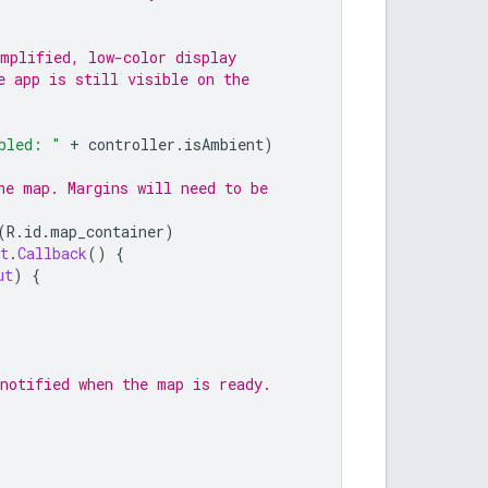
mplified, low-color display
e app is still visible on the
bled: "
+
 controller
.
isAmbient
)
he map. Margins will need to be
(
R
.
id
.
map_container
)
t
.
Callback
()
{
ut
)
{
notified when the map is ready.