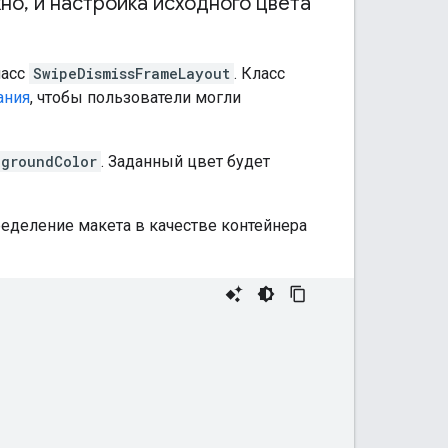
кно
,
и настройка исходного цвета
ласс
SwipeDismissFrameLayout
. Класс
ания
, чтобы пользователи могли
kgroundColor
. Заданный цвет будет
еделение макета в качестве контейнера