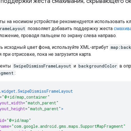
 поддержки жеста смахивания
,
скрывающего о
рты на носимом устройстве рекомендуется использовать к
FrameLayout
позволяет добавить поддержку жеста
смахив
ложение, проводя пальцем по экрану слева направо.
ь исходный цвет фона, используйте XML-атрибут
map:bac
 при отрисовке, пока не загрузится карта.
менты
SwipeDismissFrameLayout
и
backgroundColor
в опр
agment
:
.widget.SwipeDismissFrameLayout
=
"@+id/map_container"
yout_width
=
"match_parent"
yout_height
=
"match_parent"
>
id
=
"@+id/map"
name
=
"com.google.android.gms.maps.SupportMapFragment"