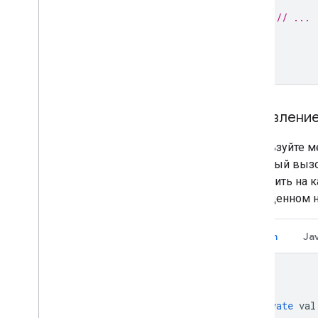
// ...
}
Добавление
Используйте м
Обратный вызо
поместить на 
приведенном н
Kotlin
Ja
private
 val