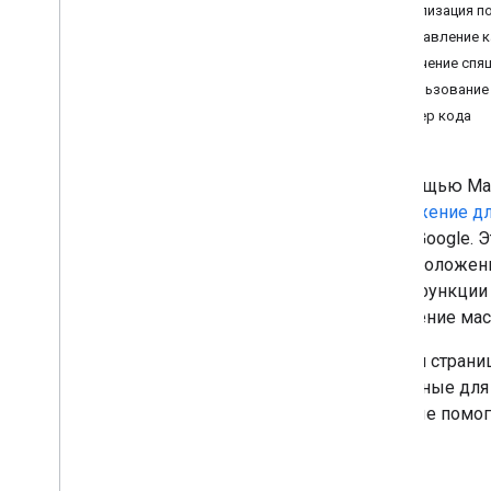
Версии
Реализация п
Добавление 
Задачи и основные понятия
Включение спя
Создание и настройка карты
Использование 
Взаимодействие с картой
Пример кода
Рисование объектов на карте
С помощью Map
Настройте карту
приложение дл
Настройка стилей облачных карт
OS by Google. 
Настройка с помощью стилей JSON
местоположение
Специальные возможности
такие функции
Maps API для Wear OS
изменение масш
Библиотеки с открытым исходным
На этой стран
кодом
доступные для
Библиотека утилит
которые помог
Расширения KTX Kotlin
Библиотека Maps Compose
Библиотека Maps Rx