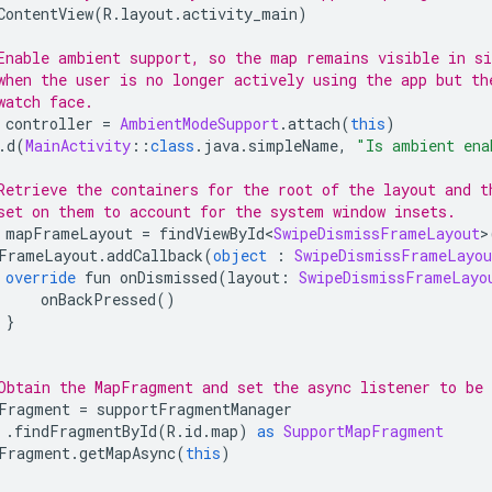
ContentView
(
R
.
layout
.
activity_main
)
Enable ambient support, so the map remains visible in si
when the user is no longer actively using the app but th
watch face.
 controller 
=
AmbientModeSupport
.
attach
(
this
)
.
d
(
MainActivity
::
class
.
java
.
simpleName
,
"Is ambient ena
Retrieve the containers for the root of the layout and t
set on them to account for the system window insets.
 mapFrameLayout 
=
 findViewById
<
SwipeDismissFrameLayout
>
FrameLayout
.
addCallback
(
object
:
SwipeDismissFrameLayou
override
 fun onDismissed
(
layout
:
SwipeDismissFrameLayo
     onBackPressed
()
}
Obtain the MapFragment and set the async listener to be 
Fragment 
=
 supportFragmentManager
.
findFragmentById
(
R
.
id
.
map
)
as
SupportMapFragment
Fragment
.
getMapAsync
(
this
)