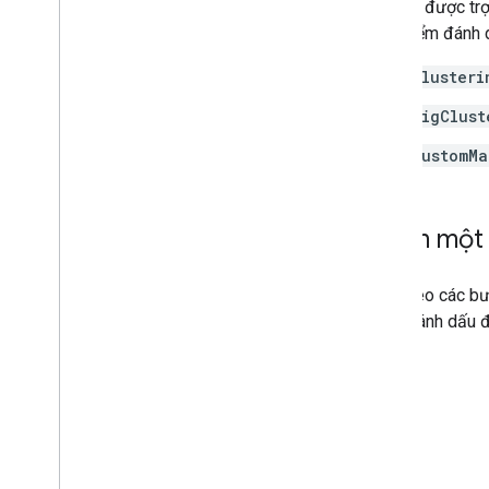
dấu. Để được tr
cụm điểm đánh d
Clusteri
BigClust
CustomMa
Thêm một 
Làm theo các bư
điểm đánh dấu đ