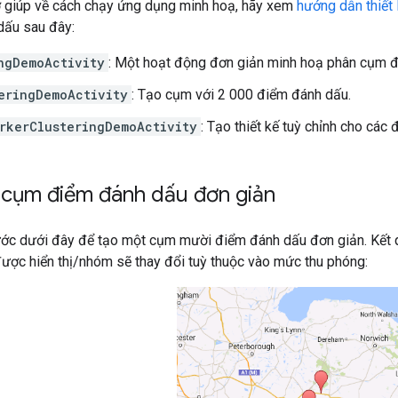
ợ giúp về cách chạy ứng dụng minh hoạ, hãy xem
hướng dẫn thiết 
ấu sau đây:
ngDemoActivity
: Một hoạt động đơn giản minh hoạ phân cụm 
eringDemoActivity
: Tạo cụm với 2 000 điểm đánh dấu.
rkerClusteringDemoActivity
: Tạo thiết kế tuỳ chỉnh cho cá
cụm điểm đánh dấu đơn giản
ớc dưới đây để tạo một cụm mười điểm đánh dấu đơn giản. Kết q
ược hiển thị/nhóm sẽ thay đổi tuỳ thuộc vào mức thu phóng: