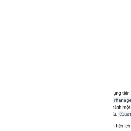
Để sử dụng tiện
ClusterManag
chúng thành một
đánh dấu.
Clus
Thư viện tiện í