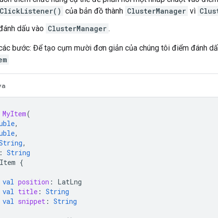
ClickListener()
của bản đồ thành
ClusterManager
vì
Clus
đánh dấu vào
ClusterManager
.
 các bước: Để tạo cụm mười đơn giản của chúng tôi điểm đánh dấu
em
va
MyItem
(
uble
,
uble
,
String
,
:
String
Item
{
val
position
:
LatLng
val
title
:
String
val
snippet
:
String