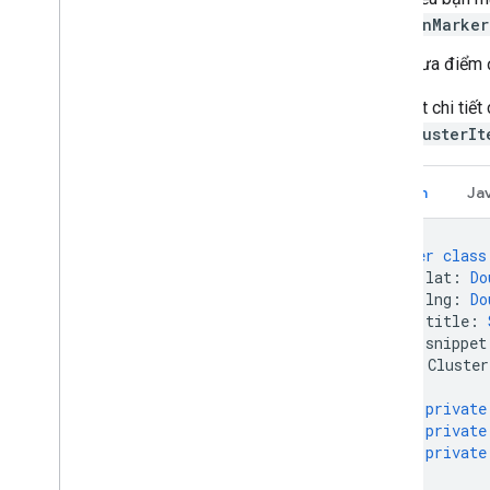
OnMarker
Đưa điểm 
Xem xét chi tiết
khai
ClusterIt
Kotlin
Ja
inner
class
lat
:
Do
lng
:
Do
title
:
snippet
)
:
Cluster
private
private
private