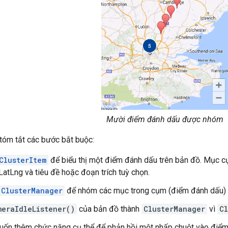
Mười điểm đánh dấu được nhóm
tóm tắt các bước bắt buộc:
ClusterItem
để biểu thị một điểm đánh dấu trên bản đồ. Mục cụ
LatLng và tiêu đề hoặc đoạn trích tuỳ chọn.
ClusterManager
để nhóm các mục trong cụm (điểm đánh dấu) 
meraIdleListener()
của bản đồ thành
ClusterManager
vì
C
ốn thêm chức năng cụ thể để phản hồi một nhấp chuột vào điểm