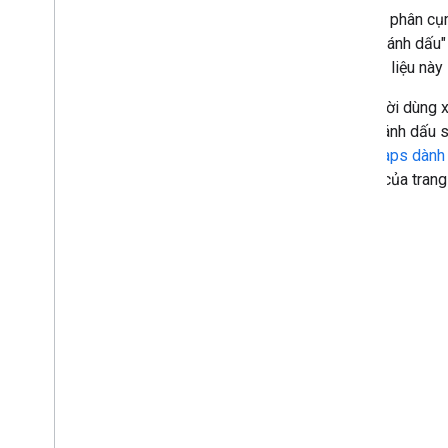
Thư viện Maps Compose
Tiện ích phân cụ
Thư viện Maps Rx
"điểm đánh dấu" 
Trình bổ trợ Secrets Gradle
ràng, tài liệu nà
Di chuyển từ SDK Maps phiên bản 3
Beta
Khi người dùng x
điểm đánh dấu s
SDK Maps dành c
còn lại của trang