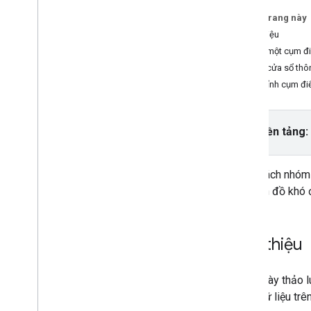
Trên trang này
Tác vụ và khái niệm
Giới thiệu
Tạo và định cấu hình bản đồ
Thêm một cụm đi
Tương tác với bản đồ
Thêm cửa sổ thôn
Vẽ trên bản đồ
Tuỳ chỉnh cụm đ
Tuỳ chỉnh bản đồ
Cải thiện khả năng hỗ trợ tiếp cận
API Maps trên Wear OS
Chọn nền tảng:
Thư viện nguồn mở
Thư viện tiện ích
Bằng cách nhóm 
Tổng quan
cho bản đồ khó 
Thiết lập và minh hoạ
Geo
JSON
KML
Giới thiệu
Bản đồ nhiệt
Nhóm điểm đánh dấu
Video này thảo l
Nhiều lớp
điểm dữ liệu trê
Tiện ích Kotlin KTX