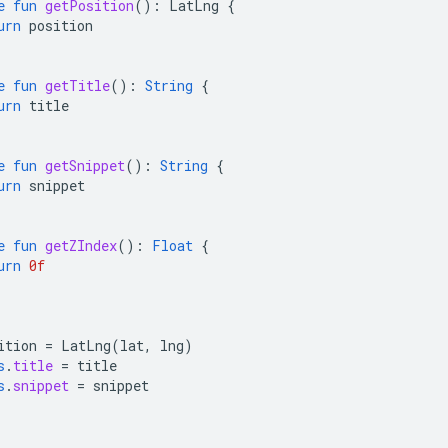
e
fun
getPosition
():
LatLng
{
urn
position
e
fun
getTitle
():
String
{
urn
title
e
fun
getSnippet
():
String
{
urn
snippet
e
fun
getZIndex
():
Float
{
urn
0f
ition
=
LatLng
(
lat
,
lng
)
s
.
title
=
title
s
.
snippet
=
snippet