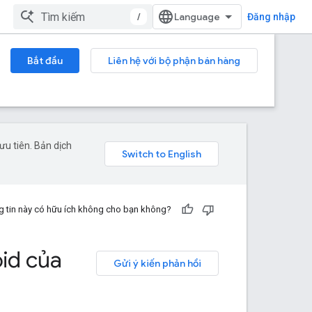
/
Đăng nhập
Bắt đầu
Liên hệ với bộ phận bán hàng
u tiên. Bản dịch
 tin này có hữu ích không cho bạn không?
id của
Gửi ý kiến phản hồi