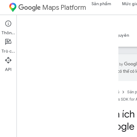
Sản phẩm
Mức gi
Maps Platform
Android
Maps SDK for Android
Thông tin
Hướng dẫn
Tài liệu tham khảo
Mẫu
Tài nguyên
Trò chuyện
API
bằng AI có thể có l
SDK bản đồ dành cho Android
Tổng quan
Trang chủ
Sản 
Bắt đầu nhanh
Maps SDK for 
Thiết lập
Tiện íc
Thiết lập Maps SDK cho Android
Google
Thiết lập dự án Android Studio
Phiên bản