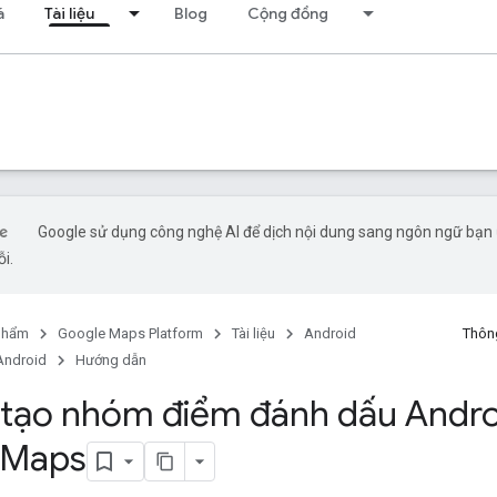
á
Tài liệu
Blog
Cộng đồng
Google sử dụng công nghệ AI để dịch nội dung sang ngôn ngữ bạn ư
ỗi.
phẩm
Google Maps Platform
Tài liệu
Android
Thông
Android
Hướng dẫn
h tạo nhóm điểm đánh dấu Andro
 Maps