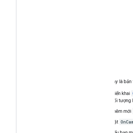
Dưới đây là bản 
Triển khai
đối tượng 
Thêm mới
Đặt
OnCa
Nếu bạn mu