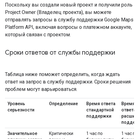
Поскольку вы создали новый проект и получили роль
Project Owner (Владелец проекта), вы можете
отправлять запросы в службу поддержки Google Maps
Platform API, включая вопросы о платежном аккаунте,
который связан с проектом.
Сроки ответов от службы поддержки
Таблица ниже поможет определить, когда ждать
ответ на запрос в службу поддержки. Сроки решения
проблем могут варьироваться.
Уровень
Определение
Время ответа
Время
серьезности
стандартной
ответа
поддержки
расшир
поддер
Значительное
Критически
1 час по
1 час по