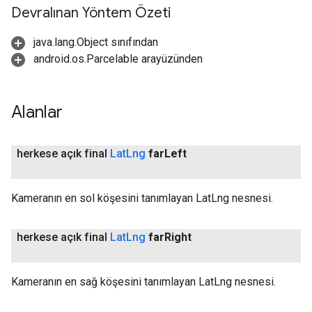
Devralınan Yöntem Özeti
java.lang.Object sınıfından
android.os.Parcelable arayüzünden
Alanlar
herkese açık final
Lat
Lng
far
Left
Kameranın en sol köşesini tanımlayan LatLng nesnesi.
herkese açık final
Lat
Lng
far
Right
Kameranın en sağ köşesini tanımlayan LatLng nesnesi.