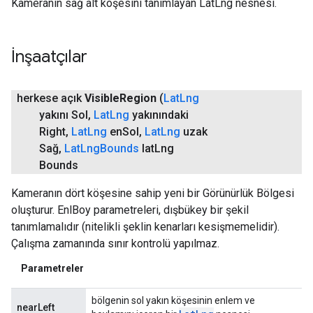
Kameranın sağ alt köşesini tanımlayan LatLng nesnesi.
İnşaatçılar
herkese açık
Visible
Region
(
Lat
Lng
yakını Sol
,
Lat
Lng
yakınındaki
Right
,
Lat
Lng
en
Sol
,
Lat
Lng
uzak
Sağ
,
Lat
Lng
Bounds
lat
Lng
Bounds
Kameranın dört köşesine sahip yeni bir Görünürlük Bölgesi
oluşturur. EnlBoy parametreleri, dışbükey bir şekil
tanımlamalıdır (nitelikli şeklin kenarları kesişmemelidir).
Çalışma zamanında sınır kontrolü yapılmaz.
Parametreler
bölgenin sol yakın köşesinin enlem ve
nearLeft