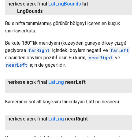
herkese açık final
Lat
Lng
Bounds
lat
Lng
Bounds
Bu sınıfta tanımlanmış görünür bölgeyi içeren en küçük
sınırlayıcı kutu.
Bu kutu 180°'lik meridyeni (kuzeyden güneye dikey çizgi)
geçiyorsa
farRight
içindeki boylam negatif ve
farLeft
cinsinden boylam pozitif olur. Bu kural,
nearRight
ve
nearLeft
için de geçerlidir.
herkese açık final
Lat
Lng
near
Left
Kameranın sol alt köşesini tanımlayan LatLng nesnesi.
herkese açık final
Lat
Lng
near
Right