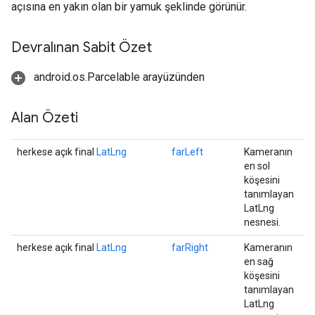
açısına en yakın olan bir yamuk şeklinde görünür.
Devralınan Sabit Özet
android.os.Parcelable arayüzünden
Alan Özeti
herkese açık final
LatLng
farLeft
Kameranın
en sol
köşesini
tanımlayan
LatLng
nesnesi.
herkese açık final
LatLng
farRight
Kameranın
en sağ
köşesini
tanımlayan
LatLng