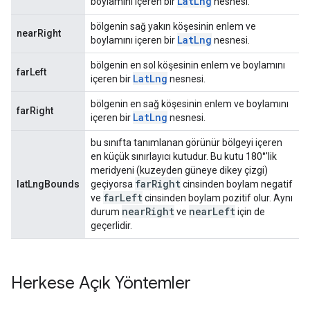
Lat
Lng
boylamını içeren bir
nesnesi.
bölgenin sağ yakın köşesinin enlem ve
nearRight
Lat
Lng
boylamını içeren bir
nesnesi.
bölgenin en sol köşesinin enlem ve boylamını
farLeft
Lat
Lng
içeren bir
nesnesi.
bölgenin en sağ köşesinin enlem ve boylamını
farRight
Lat
Lng
içeren bir
nesnesi.
bu sınıfta tanımlanan görünür bölgeyi içeren
en küçük sınırlayıcı kutudur. Bu kutu 180°'lik
meridyeni (kuzeyden güneye dikey çizgi)
far
Right
latLngBounds
geçiyorsa
cinsinden boylam negatif
far
Left
ve
cinsinden boylam pozitif olur. Aynı
near
Right
near
Left
durum
ve
için de
geçerlidir.
Herkese Açık Yöntemler