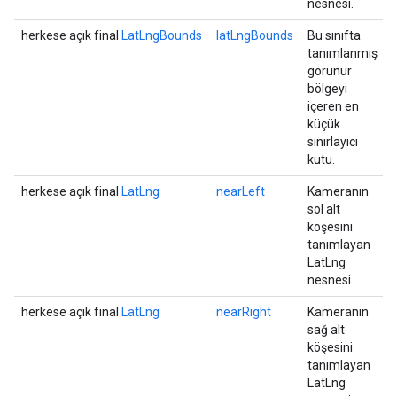
nesnesi.
herkese açık final
LatLngBounds
latLngBounds
Bu sınıfta
tanımlanmış
görünür
bölgeyi
içeren en
küçük
sınırlayıcı
kutu.
herkese açık final
LatLng
nearLeft
Kameranın
sol alt
köşesini
tanımlayan
LatLng
nesnesi.
herkese açık final
LatLng
nearRight
Kameranın
sağ alt
köşesini
tanımlayan
LatLng