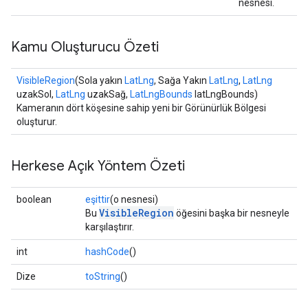
nesnesi.
Kamu Oluşturucu Özeti
VisibleRegion
(Sola yakın
LatLng
, Sağa Yakın
LatLng
,
LatLng
uzakSol,
LatLng
uzakSağ,
LatLngBounds
latLngBounds)
Kameranın dört köşesine sahip yeni bir Görünürlük Bölgesi
oluşturur.
Herkese Açık Yöntem Özeti
boolean
eşittir
(o nesnesi)
VisibleRegion
Bu
öğesini başka bir nesneyle
karşılaştırır.
int
hashCode
()
Dize
toString
()