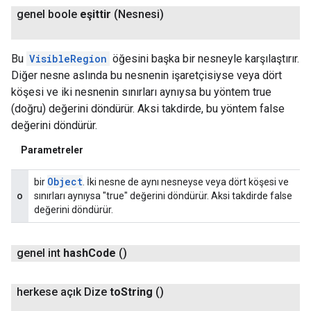
genel boole
eşittir
(Nesnesi)
Bu
VisibleRegion
öğesini başka bir nesneyle karşılaştırır.
Diğer nesne aslında bu nesnenin işaretçisiyse veya dört
köşesi ve iki nesnenin sınırları aynıysa bu yöntem true
(doğru) değerini döndürür. Aksi takdirde, bu yöntem false
değerini döndürür.
Parametreler
Object
bir
. İki nesne de aynı nesneyse veya dört köşesi ve
o
sınırları aynıysa "true" değerini döndürür. Aksi takdirde false
değerini döndürür.
genel int
hash
Code
()
herkese açık Dize
to
String
()