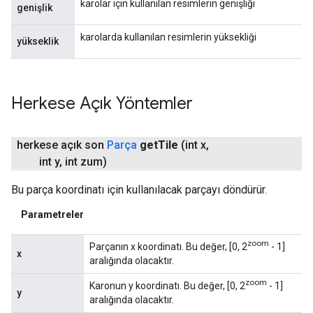
karolar için kullanılan resimlerin genişliği
genişlik
karolarda kullanılan resimlerin yüksekliği
yükseklik
Herkese Açık Yöntemler
herkese açık son
Parça
get
Tile
(int x
,
int y
,
int zum)
Bu parça koordinatı için kullanılacak parçayı döndürür.
Parametreler
zoom
Parçanın x koordinatı. Bu değer, [0, 2
- 1]
x
aralığında olacaktır.
zoom
Karonun y koordinatı. Bu değer, [0, 2
- 1]
y
aralığında olacaktır.