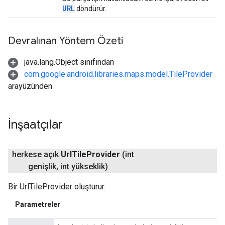
URL
döndürür.
Devralınan Yöntem Özeti
java.lang.Object sınıfından
com.google.android.libraries.maps.model.TileProvider
arayüzünden
İnşaatçılar
herkese açık
Url
Tile
Provider
(int
genişlik
,
int yükseklik)
Bir UrlTileProvider oluşturur.
Parametreler