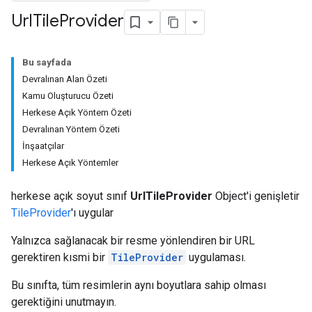
Url
Tile
Provider
Bu sayfada
Devralınan Alan Özeti
Kamu Oluşturucu Özeti
Herkese Açık Yöntem Özeti
Devralınan Yöntem Özeti
İnşaatçılar
Herkese Açık Yöntemler
herkese açık soyut sınıf
UrlTileProvider
Object'i genişletir
TileProvider
'ı uygular
Yalnızca sağlanacak bir resme yönlendiren bir URL
gerektiren kısmi bir
TileProvider
uygulaması.
Bu sınıfta, tüm resimlerin aynı boyutlara sahip olması
gerektiğini unutmayın.