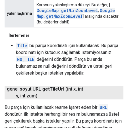
Karonun yakınlaştırma düzeyi. Bu değer, [
Google
Map
.
get
Min
Zoom
Level
Google
,
yakınlaştırma
Map
.
get
Max
Zoom
Level
] aralığında olacaktır
(bu değerler dahil).
İlerlemeler
Tile
bu parça koordinatı için kullanılacak. Bu parça
koordinatı için kutucuk sağlamak istemiyorsanız
NO_TILE
değerini döndürün. Parça bu anda
bulunamazsa null değerini döndürür ve üstel geri
çekilerek başka istekler yapılabilir.
genel soyut URL
get
Tile
Url
(int x
,
int
y
,
int zum)
Bu parça için kullanılacak resme işaret eden bir
URL
döndürür. İlk istekte herhangi bir resim bulunamazsa üstel
geri çekilerek başka istekler yapılır. Bu parça koordinatı için
resim sağlamak istemiyorsanız null değerini döndürün.