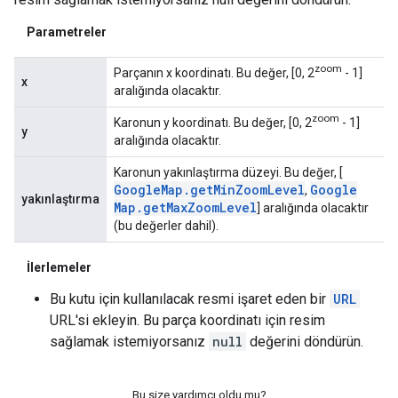
Parametreler
zoom
Parçanın x koordinatı. Bu değer, [0, 2
- 1]
x
aralığında olacaktır.
zoom
Karonun y koordinatı. Bu değer, [0, 2
- 1]
y
aralığında olacaktır.
Karonun yakınlaştırma düzeyi. Bu değer, [
Google
Map
.
get
Min
Zoom
Level
Google
,
yakınlaştırma
Map
.
get
Max
Zoom
Level
] aralığında olacaktır
(bu değerler dahil).
İlerlemeler
Bu kutu için kullanılacak resmi işaret eden bir
URL
URL'si ekleyin. Bu parça koordinatı için resim
sağlamak istemiyorsanız
null
değerini döndürün.
Bu size yardımcı oldu mu?