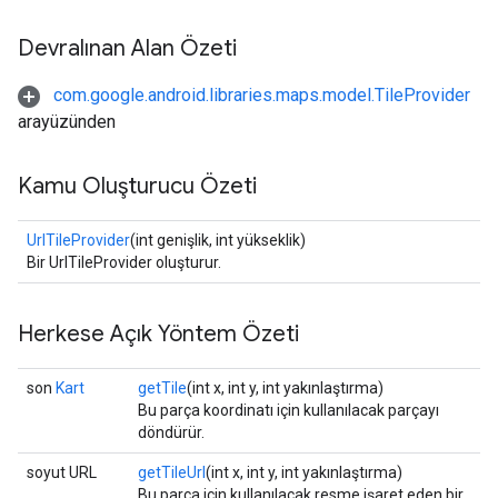
Devralınan Alan Özeti
com.google.android.libraries.maps.model.TileProvider
arayüzünden
Kamu Oluşturucu Özeti
UrlTileProvider
(int genişlik, int yükseklik)
Bir UrlTileProvider oluşturur.
Herkese Açık Yöntem Özeti
son
Kart
getTile
(int x, int y, int yakınlaştırma)
Bu parça koordinatı için kullanılacak parçayı
döndürür.
soyut URL
getTileUrl
(int x, int y, int yakınlaştırma)
Bu parça için kullanılacak resme işaret eden bir