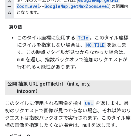
Google
Map
.
get
Min
タイルのズームレベル。これは [
ズ
Zoom
Level
Google
Map
.
get
Max
Zoom
Level
～
] の範囲内
ー
となります。
ム
戻り値
このタイル座標に使用する
Tile
。このタイル座標
にタイルを指定しない場合は、
NO_TILE
を返しま
す。この時点でタイルが見つからなかった場合は、
null を返し、指数バックオフで追加のリクエストが
行われる可能性があります。
公開 抽象 URL
get
Tile
Url
（int x
,
int y
,
intzoom）
このタイルに使用される画像を指す
URL
を返します。最
初のリクエストで画像が見つからない場合、それ以降のリ
クエストは指数バックオフで実行されます。このタイル座
標の画像を指定したくない場合は、null を返します。