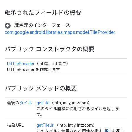
継承されたフィールドの概要
継承元のインターフェース
com.google.android.libraries.maps.model.TileProvider
パブリック コンストラクタの概要
UrlTileProvider
（int 幅、int 高さ）
UrlTileProvider を作成します。
パブリック メソッドの概要
最後の
タイル
getTile
（int x, int y, intzoom）
このタイル座標に使用されるタイルを返しま
す。
抽象 URL
getTileUrl
（int x, int y, intzoom）
URL
このタイルに使用される画像を指す
を返し