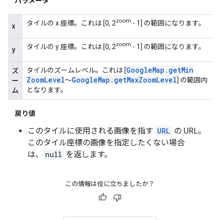
パラメータ
zoom
タイルの x 座標。これは [0, 2
- 1] の範囲になります。
x
zoom
タイルの y 座標。これは [0, 2
- 1] の範囲になります。
y
Google
Map
.
get
Min
タイルのズームレベル。これは [
ズ
Zoom
Level
Google
Map
.
get
Max
Zoom
Level
～
] の範囲内
ー
となります。
ム
戻り値
このタイルに使用される画像を指す
URL
の URL。
このタイル座標の画像を指定したくない場合
は、
null
を返します。
この情報は役に立ちましたか？