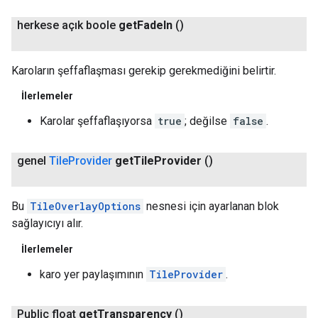
herkese açık boole
get
Fade
In
()
Karoların şeffaflaşması gerekip gerekmediğini belirtir.
İlerlemeler
Karolar şeffaflaşıyorsa
true
; değilse
false
.
genel
Tile
Provider
get
Tile
Provider
()
Bu
TileOverlayOptions
nesnesi için ayarlanan blok
sağlayıcıyı alır.
İlerlemeler
karo yer paylaşımının
TileProvider
.
Public float
get
Transparency
()