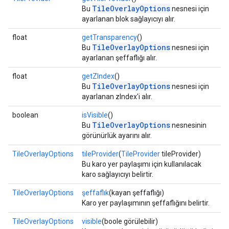
TileOverlayOptions
Bu
nesnesi için
ayarlanan blok sağlayıcıyı alır.
float
getTransparency
()
TileOverlayOptions
Bu
nesnesi için
ayarlanan şeffaflığı alır.
float
getZIndex
()
TileOverlayOptions
Bu
nesnesi için
ayarlanan zIndex'i alır.
boolean
isVisible
()
TileOverlayOptions
Bu
nesnesinin
görünürlük ayarını alır.
TileOverlayOptions
tileProvider
(
TileProvider
tileProvider)
Bu karo yer paylaşımı için kullanılacak
karo sağlayıcıyı belirtir.
TileOverlayOptions
şeffaflık
(kayan şeffaflığı)
Karo yer paylaşımının şeffaflığını belirtir.
TileOverlayOptions
visible
(boole görülebilir)