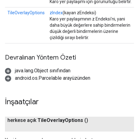
Karo yer paylaşımı için görünürlüğü belirtir.
TileOverlayOptions
zIndex
(kayan zEndeksi)
Karo yer paylaşımının z Endeksi'ni, yani
daha büyük değerlere sahip bindirmelerin
düşük değerli bindirmelerin üzerine
çizildiği sırayı belirtir.
Devralınan Yöntem Özeti
java.lang.Object sınıfından
android.os.Parcelable arayüzünden
İnşaatçılar
herkese açık
Tile
Overlay
Options
()