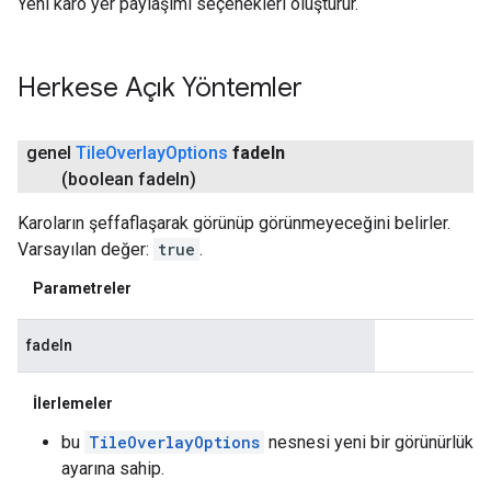
Yeni karo yer paylaşımı seçenekleri oluşturur.
Herkese Açık Yöntemler
genel
Tile
Overlay
Options
fade
In
(boolean fade
In)
Karoların şeffaflaşarak görünüp görünmeyeceğini belirler.
Varsayılan değer:
true
.
Parametreler
fadeIn
İlerlemeler
bu
TileOverlayOptions
nesnesi yeni bir görünürlük
ayarına sahip.