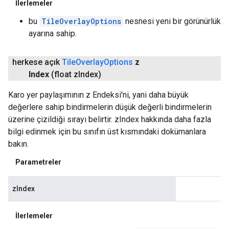
İlerlemeler
bu
TileOverlayOptions
nesnesi yeni bir görünürlük
ayarına sahip.
herkese açık
Tile
Overlay
Options
z
Index
(float z
Index)
Karo yer paylaşımının z Endeksi'ni, yani daha büyük
değerlere sahip bindirmelerin düşük değerli bindirmelerin
üzerine çizildiği sırayı belirtir. zIndex hakkında daha fazla
bilgi edinmek için bu sınıfın üst kısmındaki dokümanlara
bakın.
Parametreler
zIndex
İlerlemeler