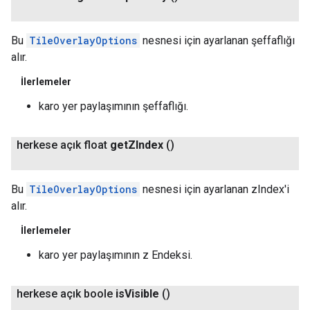
Bu
TileOverlayOptions
nesnesi için ayarlanan şeffaflığı
alır.
İlerlemeler
karo yer paylaşımının şeffaflığı.
herkese açık float
get
ZIndex
()
Bu
TileOverlayOptions
nesnesi için ayarlanan zIndex'i
alır.
İlerlemeler
karo yer paylaşımının z Endeksi.
herkese açık boole
is
Visible
()