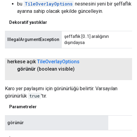
bu
TileOverlayOptions
nesnesini yeni bir şeffaflık
ayarına sahip olacak şekilde güncelleyin.
Dekoratif yastıklar
şeffaflık [0..1] aralığının
IllegalArgumentException
dışındaysa
herkese açık
Tile
Overlay
Options
görünür
(boolean visible)
Karo yer paylaşımı için görünürlüğü belirtir. Varsayılan
görünürlük
true
'tır.
Parametreler
görünür