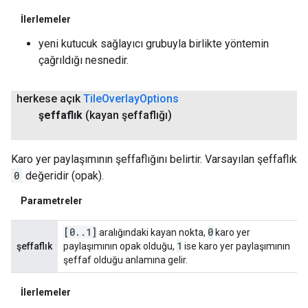
İlerlemeler
yeni kutucuk sağlayıcı grubuyla birlikte yöntemin
çağrıldığı nesnedir.
herkese açık
Tile
Overlay
Options
şeffaflık
(kayan şeffaflığı)
Karo yer paylaşımının şeffaflığını belirtir. Varsayılan şeffaflık
0
değeridir (opak).
Parametreler
[0
.
.
1]
0
aralığındaki kayan nokta,
karo yer
1
şeffaflık
paylaşımının opak olduğu,
ise karo yer paylaşımının
şeffaf olduğu anlamına gelir.
İlerlemeler