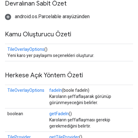
Devralınan Sabit Özet
android.os.Parcelable arayüzünden
Kamu Oluşturucu Özeti
TileOverlayOptions
()
Yeni karo yer paylaşımı seçenekleri oluşturur.
Herkese Açık Yöntem Özeti
TileOverlayOptions
fadeIn
(boole fadeIn)
Karoların şeffaflaşarak görünüp
görünmeyeceğini belirler.
boolean
getFadeIn
()
Karoların şeffaflaşması gerekip
gerekmediğini belirtir.
TileProvider
getTileProvider
()