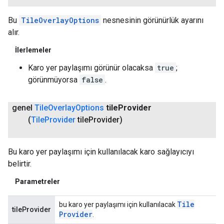
Bu
TileOverlayOptions
nesnesinin görünürlük ayarını
alır.
İlerlemeler
Karo yer paylaşımı görünür olacaksa
true
;
görünmüyorsa
false
.
genel
Tile
Overlay
Options
tile
Provider
(
Tile
Provider
tile
Provider)
Bu karo yer paylaşımı için kullanılacak karo sağlayıcıyı
belirtir.
Parametreler
Tile
bu karo yer paylaşımı için kullanılacak
tileProvider
Provider
.