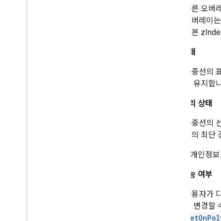
Street
View
Source
다른 오버
Stroke
Style
오버레이는 
Style
Span
기본 zIndex
Texture
Style
Tile
공개 상태
Tile
Overlay
다중선의 표
Tile
Overlay
Options
두 유지합
Tile
Provider
Url
Tile
Provider
최단 거리 상태
Visible
Region
다중선의 선
간의 최단 
를 통해 개인정보
클릭 가능 여부
사용자가 다
지 변경할 
setOnPol