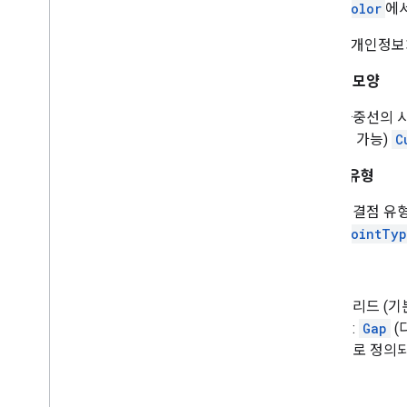
Color
에서
Map
Style
Options
마커
를 통해 개인정보
Marker
Options
시작/끝 모양
Pattern
Item
Point
Of
Interest
다중선의 시
Polygon
용 가능)
C
Polygon
Options
Polyline
연결부 유형
Polyline
Options
연결점 유형
Round
Cap
JointTy
Runtime
Remote
Exception
Sprite
Style
획 패턴
Square
Cap
Stamp
Style
솔리드 (기
Street
View
Panorama
Camera
형:
Gap
(
Street
View
Panorama
Link
위로 정의되
Street
View
Panorama
Location
Z-색인
Street
View
Panorama
Orientation