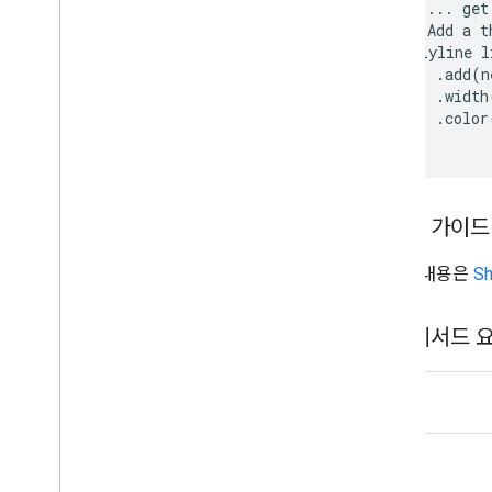
 // ... get
 // Add a t
 Polyline l
     .add(n
     .width
     .color
개발자 가이드
자세한 내용은
S
공개 메서드 
부울
int