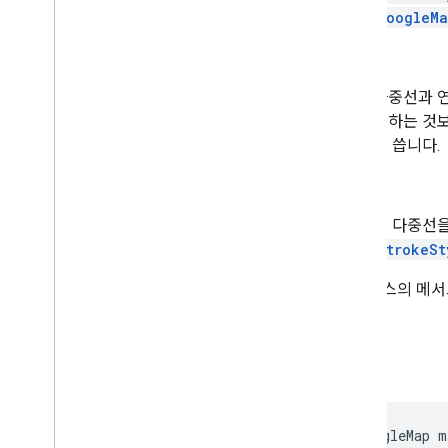
GoogleMa
태그
다중선과 
장하는 것보
을 씁니다.
스팬
이 다중선을
StrokeSt
이 클래스의 메서드
다.
예
GoogleMap m