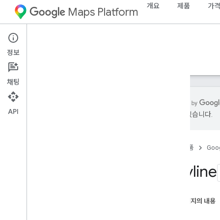
개요
제품
가격
Maps Platform
Android
Maps SDK for Android
정보
안내
참조
샘플
지원
채팅
API
있을 수 있습니다.
참조
com
.
google
.
android
.
gms
.
maps
홈
제품
Goog
com
.
google
.
android
.
gms
.
maps
.
model
Polyline
베타 (지원 중단됨)
com
.
google
.
android
.
libraries
.
maps
이 페이지의 내용
com
.
google
.
android
.
libraries
.
maps
.
예
model