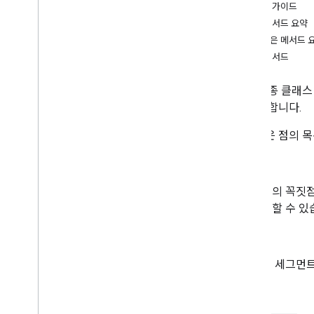
개발자 가이드
개요
공개 메서드 요약
Bitmap
Descriptor
상속받은 메서드 
Bitmap
Descriptor
Factory
공개 메서드
Butt
Cap
Camera
Position
공개 최종 클래
Cap
를 확장합니다.
Circle
Circle
Options
다중선은 점의 목
Custom
Cap
Dash
포인트
Dot
선의 꼭짓점
Gap
용할 수 있
Ground
Overlay
Ground
Overlay
Options
너비
Indoor
Building
Indoor
Level
선 세그먼트
Joint
Type
색상
Lat
Lng
Lat
Lng
Bounds