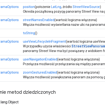
ramaOptions
position
(położenie
LatLng
, źródło
StreetViewSource
)
Określa początkową pozycję panoramy Street View na pod
ramaOptions
streetNamesEnabled
(wartość logiczna włączona)
Włącza możliwość wyświetlania nazw ulic na panoram
toString
()
ramaOptions
useViewLifecycleInFragment
(wartość logiczna useVie
StreetViewPanora
W przypadku użycia właściwości
panoramy Street View ma być powiązany z widokiem 
ramaOptions
userNavigationEnabled
(wartość logiczna włączona)
Przełącza możliwość przełączania się między panora
ramaOptions
zoomGesturesEnabled
(wartość logiczna włączona)
Włącza możliwość powiększania panoram za pomocą 
ie metod dziedziczonych
.lang.Object