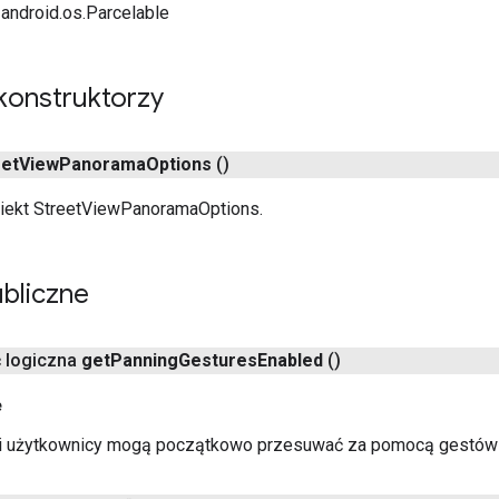
 android.os.Parcelable
konstruktorzy
eet
View
Panorama
Options
()
iekt StreetViewPanoramaOptions.
bliczne
ć logiczna
get
Panning
Gestures
Enabled
()
e
śli użytkownicy mogą początkowo przesuwać za pomocą gestów