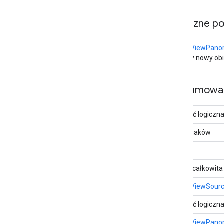
Publiczne p
StreetViewPano
Tworzy nowy obi
Podsumowan
Wartość logiczn
Ciąg znaków
LatLng
Liczba całkowita
StreetViewSour
Wartość logiczn
StreetViewPan