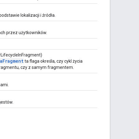
stawie lokalizacji i źródła.
ach przez użytkowników.
wLifecycleInFragment)
maFragment
ta flaga określa, czy cykl życia
fragmentu, czy z samym fragmentem.
mami.
gestów.