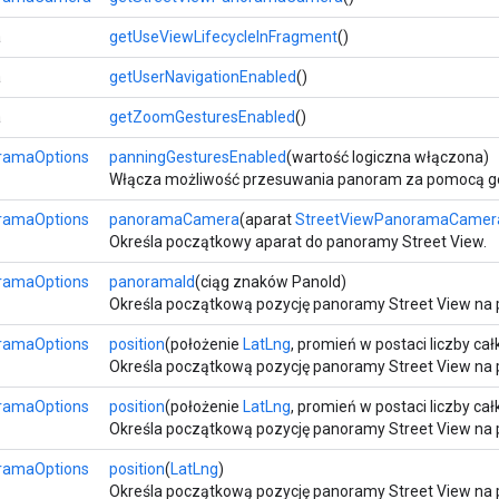
a
getUseViewLifecycleInFragment
()
a
getUserNavigationEnabled
()
a
getZoomGesturesEnabled
()
ramaOptions
panningGesturesEnabled
(wartość logiczna włączona)
Włącza możliwość przesuwania panoram za pomocą g
ramaOptions
panoramaCamera
(aparat
StreetViewPanoramaCamer
Określa początkowy aparat do panoramy Street View.
ramaOptions
panoramaId
(ciąg znaków PanoId)
Określa początkową pozycję panoramy Street View na 
ramaOptions
position
(położenie
LatLng
, promień w postaci liczby cał
Określa początkową pozycję panoramy Street View na pod
ramaOptions
position
(położenie
LatLng
, promień w postaci liczby cał
Określa początkową pozycję panoramy Street View na po
ramaOptions
position
(
LatLng
)
Określa początkową pozycję panoramy Street View na po