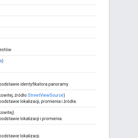
estów.
a
)
podstawie identyfikatora panoramy.
kowitej, źródło
StreetViewSource
)
stawie lokalizacji, promienia i źródła.
kowitej)
dstawie lokalizacji i promienia.
dstawie lokalizacji.