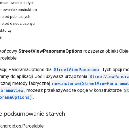
odsumowanie stałych
mowanie konstruktora
etod publicznych
etod dziedziczonych
uktorzy
e
a końcowy
StreetViewPanoramaOptions
rozszerza obiekt Obje
rcelable
rację PanoramaOptions dla
StreetViewPanorama
. Tych opcji
amy do aplikacji. Jeśli używasz urządzenia
StreetViewPanor
ycznej metody fabrycznej
newInstance(StreetViewPanorama
noramaView
, możesz przekazywać te opcje w konstruktorze
S
oramaOptions)
.
e podsumowanie stałych
 android.os.Parcelable