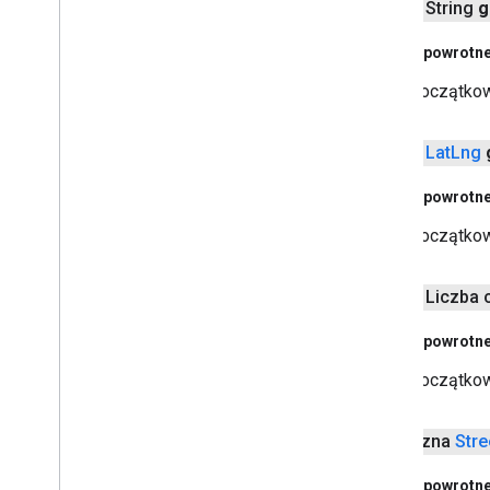
public String
g
Akcje powrotn
Początkowy
public
Lat
Lng
Akcje powrotn
Początkow
public Liczba
Akcje powrotn
Początkow
publiczna
Stre
Akcje powrotn