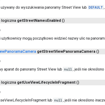
ła używany do wyszukiwania panoramy Street View lub
DEFAULT
ć logiczna
get
Street
Names
Enabled
()
e
śli użytkownicy mogą początkowo widzieć nazwy ulic na panoram
iew
Panorama
Camera
get
Street
View
Panorama
Camera
()
e
y aparat do panoramy Street View lub
null
, jeśli nie określono
ć logiczna
get
Use
View
Lifecycle
In
Fragment
()
e
 useViewLifecycleInFragment lub
null
, jeśli nie określono inacze