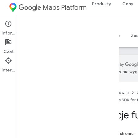
Produkty
Ceny
Maps Platform
Android
Maps SDK for Android
Informacje
Przewodniki
Materiały referencyjne
Sample
Za
Czat
Interfejs API
Tłumaczenia wyge
Materiały referencyjne
com
.
google
.
android
.
gms
.
maps
,
Strona główna
com
.
google
.
android
.
gms
.
maps
.
model
,
Maps SDK for 
Opcje fu
Beta (wycofany)
com
.
google
.
android
.
libraries
.
maps
,
Informacje ogólne
Na tej stronie
Aktualizacja aparatu