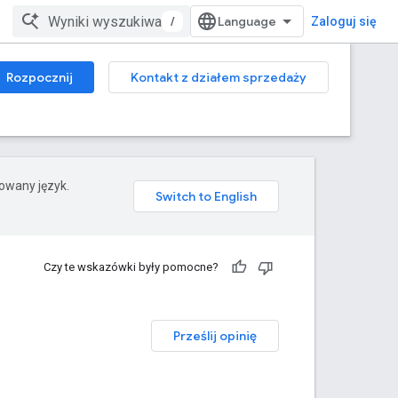
/
Zaloguj się
Rozpocznij
Kontakt z działem sprzedaży
rowany język.
Czy te wskazówki były pomocne?
Prześlij opinię