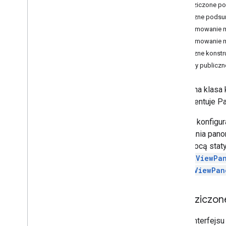
Dziedziczone p
Aparat Aparat
Publiczne podsu
Mapa Google
Podsumowanie m
Opcje
Google
Map
Podsumowanie m
Źródło lokalizacji
Publiczne konstr
Fragment mapy
Metody publiczn
Widok mapy
Kreator Map Google
publiczna klas
On
Map
Ready
Callback
implementuje Pa
Wywołanie zwrotne On
Street
View
Odwzorowanie
Określa konfigu
Panorama Street View
dodawania panor
Fragment widoku Street View
za pomocą stat
Opcje funkcji Street View
StreetViewPa
Widok Street View
StreetViewPan
Fragment mapy pomocy
Fragment zdjęcia do Street View
Dziedziczon
Ustawienia Ui
com
.
google
.
android
.
libraries
.
maps
.
Z interfejsu
model
,