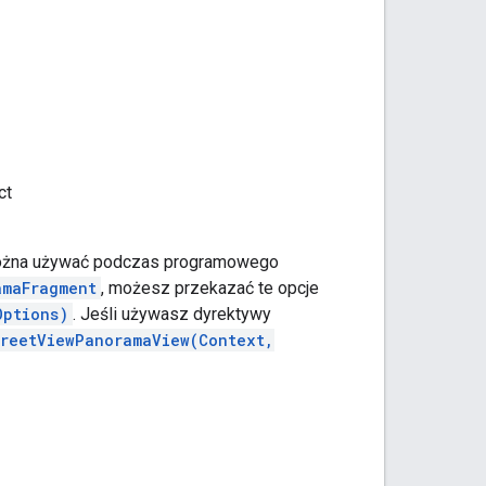
ct
 można używać podczas programowego
amaFragment
, możesz przekazać te opcje
Options)
. Jeśli używasz dyrektywy
treetViewPanoramaView(Context,