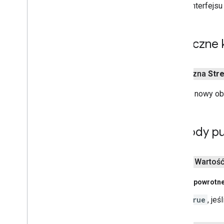
Z interfejsu
Publiczne 
publiczna
Str
Tworzy nowy ob
Metody pu
public Wartoś
Akcje powrotn
true
, je