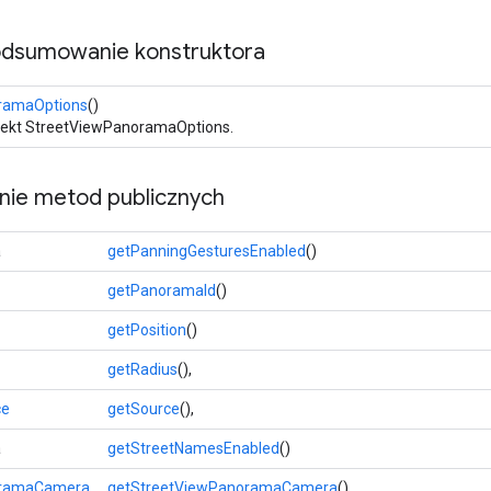
odsumowanie konstruktora
ramaOptions
()
ekt StreetViewPanoramaOptions.
ie metod publicznych
a
getPanningGesturesEnabled
()
getPanoramaId
()
getPosition
()
getRadius
(),
ce
getSource
(),
a
getStreetNamesEnabled
()
oramaCamera
getStreetViewPanoramaCamera
()