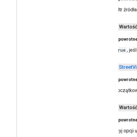
Filtr źród
public Wartoś
Akcje powrotn
true
, je
public
Street
V
Akcje powrotn
Początkow
public Wartoś
Akcje powrotn
użyj opcji