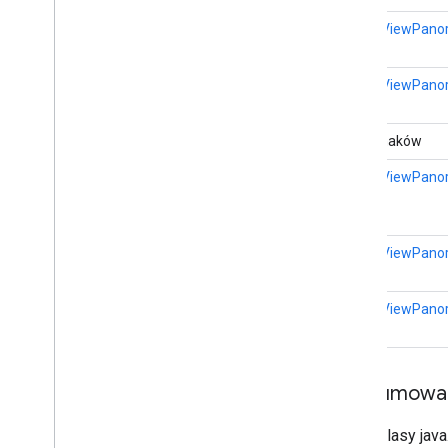
StreetViewPano
StreetViewPano
Ciąg znaków
StreetViewPano
StreetViewPano
StreetViewPano
Podsumowan
Z klasy java