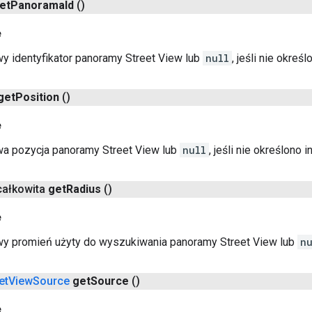
et
Panorama
Id
()
e
 identyfikator panoramy Street View lub
null
, jeśli nie określ
get
Position
()
e
a pozycja panoramy Street View lub
null
, jeśli nie określono i
 całkowita
get
Radius
()
e
y promień użyty do wyszukiwania panoramy Street View lub
nu
et
View
Source
get
Source
()
e