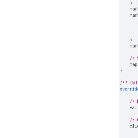
)
        mar
        mar
)
        mar
// 
        map
}
/** Cal
overrid
// 
        val
// 
        cli
           