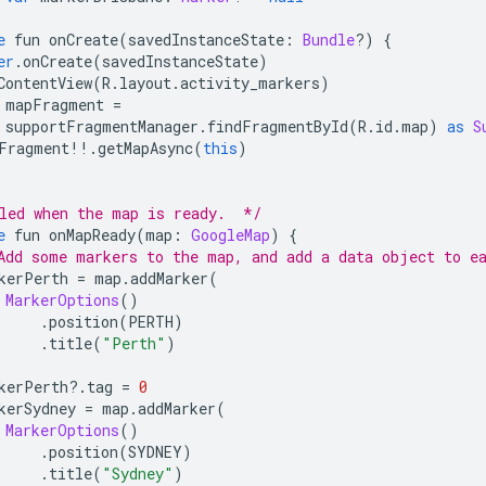
e
 fun onCreate
(
savedInstanceState
:
Bundle
?)
{
er
.
onCreate
(
savedInstanceState
)
ContentView
(
R
.
layout
.
activity_markers
)
 mapFragment 
=
 supportFragmentManager
.
findFragmentById
(
R
.
id
.
map
)
as
S
Fragment
!!.
getMapAsync
(
this
)
led when the map is ready.  */
e
 fun onMapReady
(
map
:
GoogleMap
)
{
Add some markers to the map, and add a data object to e
kerPerth 
=
 map
.
addMarker
(
MarkerOptions
()
.
position
(
PERTH
)
.
title
(
"Perth"
)
kerPerth
?.
tag 
=
0
kerSydney 
=
 map
.
addMarker
(
MarkerOptions
()
.
position
(
SYDNEY
)
.
title
(
"Sydney"
)