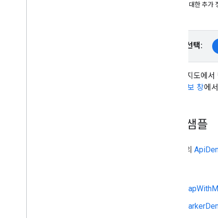
버전
마커에 대한 추가 
작업 및 개념
지도 만들기 및 구성하기
플랫폼 선택:
지도와 상호작용하기
지도에 그리기
마커
마커는 지도에서 
고급 마커
니다.
정보 창
에서
정보 창
도형
지면 오버레이
코드 샘플
타일 오버레이
GitHub의
ApiD
지도 맞춤설정
클라우드 기반 지도 스타일 지정으로 맞춤
Kotlin
설정
JSON 스타일 지정으로 맞춤설정
MapWithM
접근성 향상
MarkerDem
Wear OS의 지도 API