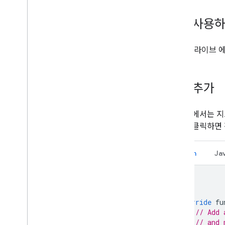
마커 사용
이 지도 라이브 에
마커 추가
다음 예에서는 지
마커를 클릭하면 정보
Kotlin
Ja
override
 fu
// Add 
// and 