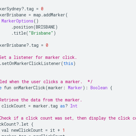
kerSydney
?.
tag 
=
0
kerBrisbane 
=
 map
.
addMarker
(
MarkerOptions
()
.
position
(
BRISBANE
)
.
title
(
"Brisbane"
)
kerBrisbane
?.
tag 
=
0
Set a listener for marker click.
.
setOnMarkerClickListener
(
this
)
led when the user clicks a marker.  */
e
 fun onMarkerClick
(
marker
:
Marker
):
Boolean
{
Retrieve the data from the marker.
 clickCount 
=
 marker
.
tag 
as
?
Int
Check if a click count was set, then display the click c
ckCount
?.
let 
{
 val newClickCount 
=
 it 
+
1