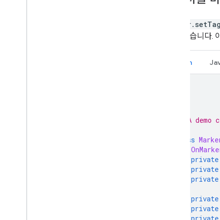
Marker.setTa
올 수 있습니다.
Kotlin
Ja
/**
 * A demo c
 */
class
Marke
OnMarke
private
private
private
private
private
private