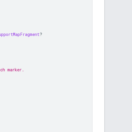
upportMapFragment
?
ach marker.