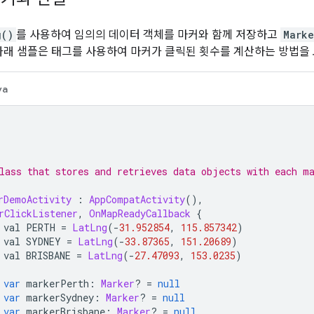
g()
를 사용하여 임의의 데이터 객체를 마커와 함께 저장하고
Marke
 아래 샘플은 태그를 사용하여 마커가 클릭된 횟수를 계산하는 방법을
va
lass that stores and retrieves data objects with each m
rDemoActivity
:
AppCompatActivity
(),
rClickListener
,
OnMapReadyCallback
{
 val PERTH 
=
LatLng
(-
31.952854
,
115.857342
)
 val SYDNEY 
=
LatLng
(-
33.87365
,
151.20689
)
 val BRISBANE 
=
LatLng
(-
27.47093
,
153.0235
)
var
 markerPerth
:
Marker
?
=
null
var
 markerSydney
:
Marker
?
=
null
var
 markerBrisbane
:
Marker
?
=
null