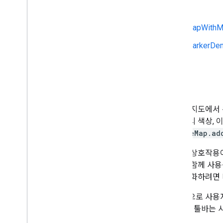
Java
오픈소스 라이브러리
유틸리티 라이브러리
MapWithM
KTX Kotlin 확장 프로그램
MarkerDem
지도 Compose 라이브러리
지도 Rx 라이브러리
Secrets Gradle 플러그인
소개
Maps SDK v3 베타에서 마이그레이션
마커는 지도에서 
정책 및 약관
아이콘의 색상, 
사용량 및 결제
GoogleMap.ad
보고 및 모니터링
서비스 약관
마커는 상호작용
Google Play 데이터 공개 요건 준비
스너와 함께 사용
을 활성화하려면 
기본적으로 사용자
니다. 이 툴바는