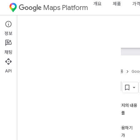
개요
제품
가격
Maps Platform
Android
Maps SDK for Android
정보
안내
참조
샘플
지원
채팅
API
홈
제품
Goog
Android용 Maps SDK
마커
개요
빠른 시작
이 페이지의 내용
설정
코드 샘플
Google Cloud 프로젝트 설정
소개
API 키 사용하기
마커 사용하기
Android 스튜디오 프로젝트 설정
마커 추가