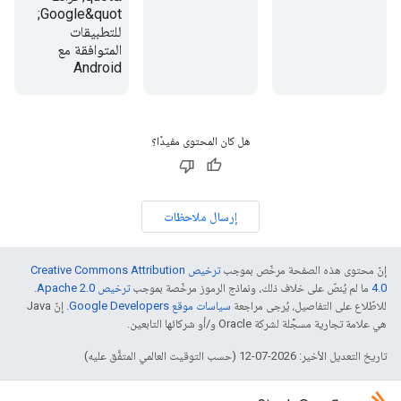
Google&quot;
للتطبيقات
المتوافقة مع
Android
هل كان المحتوى مفيدًا؟
إرسال ملاحظات
إنّ محتوى هذه الصفحة مرخّص بموجب
ترخيص Creative Commons Attribution
4.0‏
ما لم يُنصّ على خلاف ذلك، ونماذج الرموز مرخّصة بموجب
ترخيص Apache 2.0‏
.
للاطّلاع على التفاصيل، يُرجى مراجعة
سياسات موقع Google Developers‏
. إنّ Java
هي علامة تجارية مسجَّلة لشركة Oracle و/أو شركائها التابعين.
تاريخ التعديل الأخير: 2026-07-12 (حسب التوقيت العالمي المتفَّق عليه)