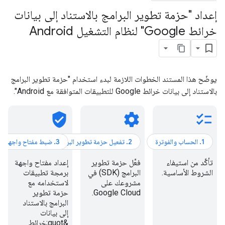
إعداد "حزمة تطوير البرامج بالاستناد إلى بيانات
خرائط Google" لنظام التشغيل Android
يوضّح هذا المستند الخطوات اللازمة لبدء استخدام "حزمة تطوير البرامج
بالاستناد إلى بيانات خرائط Google للتطبيقات المتوافقة مع Android".
verified_user
settings
checklist
تأكَّد من استيفاء
فعِّل حزمة تطوير
إعداد مفتاح واجهة
الشروط الأساسية.
البرامج (SDK) في
برمجة تطبيقات
مشروعك على
لاستخدامه مع
Google Cloud.
حزمة تطوير
البرامج بالاستناد
إلى بيانات
&quot;خرائط