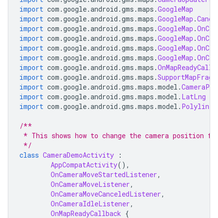
import
 com
.
google
.
android
.
gms
.
maps
.
GoogleMap
import
 com
.
google
.
android
.
gms
.
maps
.
GoogleMap
.
Cance
import
 com
.
google
.
android
.
gms
.
maps
.
GoogleMap
.
OnCam
import
 com
.
google
.
android
.
gms
.
maps
.
GoogleMap
.
OnCam
import
 com
.
google
.
android
.
gms
.
maps
.
GoogleMap
.
OnCam
import
 com
.
google
.
android
.
gms
.
maps
.
GoogleMap
.
OnCam
import
 com
.
google
.
android
.
gms
.
maps
.
OnMapReadyCallb
import
 com
.
google
.
android
.
gms
.
maps
.
SupportMapFragm
import
 com
.
google
.
android
.
gms
.
maps
.
model
.
CameraPos
import
 com
.
google
.
android
.
gms
.
maps
.
model
.
LatLng
import
 com
.
google
.
android
.
gms
.
maps
.
model
.
PolylineO
/**
 * This shows how to change the camera position fo
 */
class
CameraDemoActivity
:
AppCompatActivity
(),
OnCameraMoveStartedListener
,
OnCameraMoveListener
,
OnCameraMoveCanceledListener
,
OnCameraIdleListener
,
OnMapReadyCallback
{