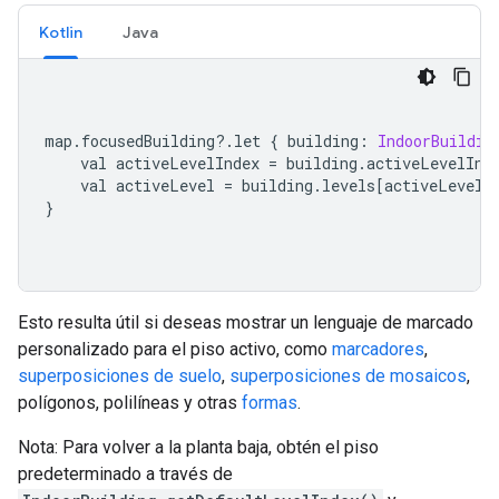
Kotlin
Java
map
.
focusedBuilding
?.
let 
{
 building
:
IndoorBuildin
    val activeLevelIndex 
=
 building
.
activeLevelInd
    val activeLevel 
=
 building
.
levels
[
activeLevelI
}
Esto resulta útil si deseas mostrar un lenguaje de marcado
personalizado para el piso activo, como
marcadores
,
superposiciones de suelo
,
superposiciones de mosaicos
,
polígonos, polilíneas y otras
formas
.
Nota: Para volver a la planta baja, obtén el piso
predeterminado a través de