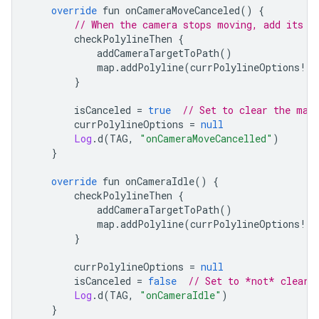
override
 fun onCameraMoveCanceled
()
{
// When the camera stops moving, add its t
        checkPolylineThen 
{
            addCameraTargetToPath
()
            map
.
addPolyline
(
currPolylineOptions
!!)
}
        isCanceled 
=
true
// Set to clear the map
        currPolylineOptions 
=
null
Log
.
d
(
TAG
,
"onCameraMoveCancelled"
)
}
override
 fun onCameraIdle
()
{
        checkPolylineThen 
{
            addCameraTargetToPath
()
            map
.
addPolyline
(
currPolylineOptions
!!)
}
        currPolylineOptions 
=
null
        isCanceled 
=
false
// Set to *not* clear 
Log
.
d
(
TAG
,
"onCameraIdle"
)
}