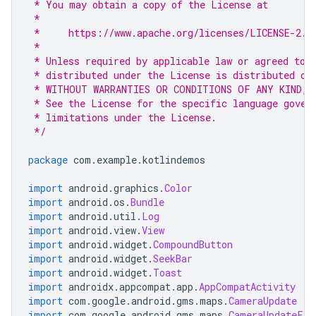
 * You may obtain a copy of the License at
 *
 *     https://www.apache.org/licenses/LICENSE-2.0
 *
 * Unless required by applicable law or agreed to 
 * distributed under the License is distributed on
 * WITHOUT WARRANTIES OR CONDITIONS OF ANY KIND, 
 * See the License for the specific language gover
 * limitations under the License.
 */
package
 com
.
example
.
kotlindemos
import
 android
.
graphics
.
Color
import
 android
.
os
.
Bundle
import
 android
.
util
.
Log
import
 android
.
view
.
View
import
 android
.
widget
.
CompoundButton
import
 android
.
widget
.
SeekBar
import
 android
.
widget
.
Toast
import
 androidx
.
appcompat
.
app
.
AppCompatActivity
import
 com
.
google
.
android
.
gms
.
maps
.
CameraUpdate
import
 com
.
google
.
android
.
gms
.
maps
.
CameraUpdateFac