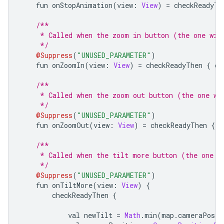
    fun onStopAnimation
(
view
:
View
)
=
 checkReadyTh
/**
     * Called when the zoom in button (the one wit
     */
@Suppress
(
"UNUSED_PARAMETER"
)
    fun onZoomIn
(
view
:
View
)
=
 checkReadyThen 
{
 ch
/**
     * Called when the zoom out button (the one wi
     */
@Suppress
(
"UNUSED_PARAMETER"
)
    fun onZoomOut
(
view
:
View
)
=
 checkReadyThen 
{
 c
/**
     * Called when the tilt more button (the one w
     */
@Suppress
(
"UNUSED_PARAMETER"
)
    fun onTiltMore
(
view
:
View
)
{
        checkReadyThen 
{
            val newTilt 
=
Math
.
min
(
map
.
cameraPosit