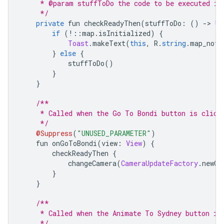
     * @param stuffToDo the code to be executed if
     */
private
 fun checkReadyThen
(
stuffToDo
:
()
->
Un
if
(!::
map
.
isInitialized
)
{
Toast
.
makeText
(
this
,
 R
.
string
.
map_not_
}
else
{
            stuffToDo
()
}
}
/**
     * Called when the Go To Bondi button is click
     */
@Suppress
(
"UNUSED_PARAMETER"
)
    fun onGoToBondi
(
view
:
View
)
{
        checkReadyThen 
{
            changeCamera
(
CameraUpdateFactory
.
newCa
}
}
/**
     * Called when the Animate To Sydney button is
     */