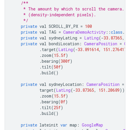
/**
     * The amount by which to scroll the camera. N
     * (density-independent pixels).
     */
private
 val SCROLL_BY_PX 
=
100
private
 val TAG 
=
CameraDemoActivity
::
class
.
ja
private
 val sydneyLatLng 
=
LatLng
(-
33.87365
,
1
private
 val bondiLocation
:
CameraPosition
=
Ca
.
target
(
LatLng
(-
33.891614
,
151.276417
)
.
zoom
(
15.5f
)
.
bearing
(
300f
)
.
tilt
(
50f
)
.
build
()
private
 val sydneyLocation
:
CameraPosition
=
C
            target
(
LatLng
(-
33.87365
,
151.20689
))
.
zoom
(
15.5f
)
.
bearing
(
0f
)
.
tilt
(
25f
)
.
build
()
private
 lateinit 
var
 map
:
GoogleMap