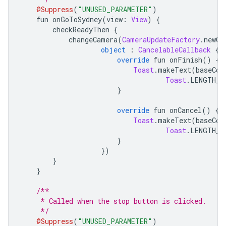
@Suppress
(
"UNUSED_PARAMETER"
)
    fun onGoToSydney
(
view
:
View
)
{
        checkReadyThen 
{
            changeCamera
(
CameraUpdateFactory
.
newCa
object
:
CancelableCallback
{
override
 fun onFinish
()
{
Toast
.
makeText
(
baseCon
Toast
.
LENGTH_S
}
override
 fun onCancel
()
{
Toast
.
makeText
(
baseCon
Toast
.
LENGTH_S
}
})
}
}
/**
     * Called when the stop button is clicked.
     */
@Suppress
(
"UNUSED_PARAMETER"
)