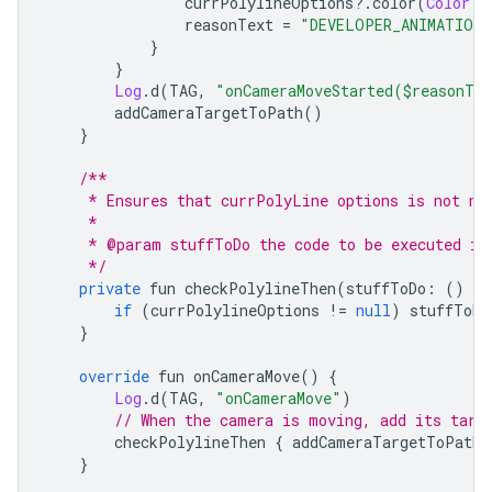
                currPolylineOptions
?.
color
(
Color
.
G
                reasonText 
=
"DEVELOPER_ANIMATION"
}
}
Log
.
d
(
TAG
,
"onCameraMoveStarted($reasonTe
        addCameraTargetToPath
()
}
/**
     * Ensures that currPolyLine options is not nu
     *
     * @param stuffToDo the code to be executed if
     */
private
 fun checkPolylineThen
(
stuffToDo
:
()
->
if
(
currPolylineOptions 
!=
null
)
 stuffToDo
}
override
 fun onCameraMove
()
{
Log
.
d
(
TAG
,
"onCameraMove"
)
// When the camera is moving, add its targ
        checkPolylineThen 
{
 addCameraTargetToPath
(
}