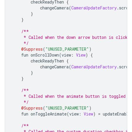
        checkReadyThen 
{
            changeCamera
(
CameraUpdateFactory
.
scrol
}
}
/**
     * Called when the down arrow button is clicke
     */
@Suppress
(
"UNUSED_PARAMETER"
)
    fun onScrollDown
(
view
:
View
)
{
        checkReadyThen 
{
            changeCamera
(
CameraUpdateFactory
.
scrol
}
}
/**
     * Called when the animate button is toggled
     */
@Suppress
(
"UNUSED_PARAMETER"
)
    fun onToggleAnimate
(
view
:
View
)
=
 updateEnable
/**
     * Called when the custom duration checkbox is