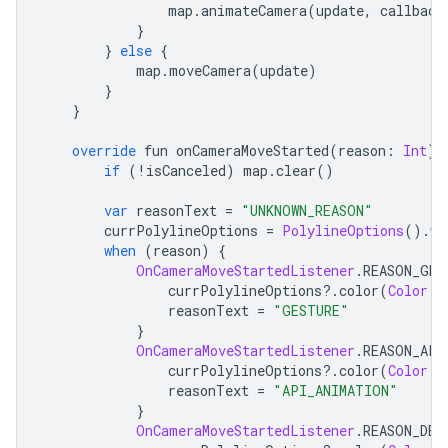
                map
.
animateCamera
(
update
,
 callback
}
}
else
{
            map
.
moveCamera
(
update
)
}
}
override
 fun onCameraMoveStarted
(
reason
:
Int
)
if
(!
isCanceled
)
 map
.
clear
()
var
 reasonText 
=
"UNKNOWN_REASON"
        currPolylineOptions 
=
PolylineOptions
().
wi
when
(
reason
)
{
OnCameraMoveStartedListener
.
REASON_GES
                currPolylineOptions
?.
color
(
Color
.
B
                reasonText 
=
"GESTURE"
}
OnCameraMoveStartedListener
.
REASON_API
                currPolylineOptions
?.
color
(
Color
.
R
                reasonText 
=
"API_ANIMATION"
}
OnCameraMoveStartedListener
.
REASON_DEV