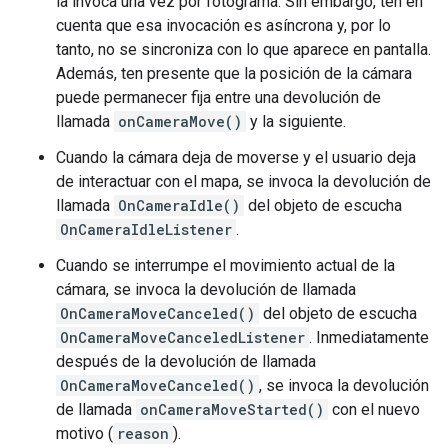
la invoca una vez por fotograma. Sin embargo, ten en
cuenta que esa invocación es asíncrona y, por lo
tanto, no se sincroniza con lo que aparece en pantalla.
Además, ten presente que la posición de la cámara
puede permanecer fija entre una devolución de
llamada
onCameraMove()
y la siguiente.
Cuando la cámara deja de moverse y el usuario deja
de interactuar con el mapa, se invoca la devolución de
llamada
OnCameraIdle()
del objeto de escucha
OnCameraIdleListener
.
Cuando se interrumpe el movimiento actual de la
cámara, se invoca la devolución de llamada
OnCameraMoveCanceled()
del objeto de escucha
OnCameraMoveCanceledListener
. Inmediatamente
después de la devolución de llamada
OnCameraMoveCanceled()
, se invoca la devolución
de llamada
onCameraMoveStarted()
con el nuevo
motivo (
reason
).