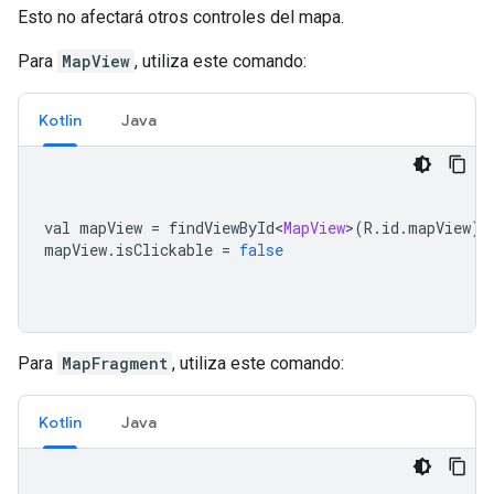
Esto no afectará otros controles del mapa.
Para
MapView
, utiliza este comando:
Kotlin
Java
val mapView 
=
 findViewById
<
MapView
>(
R
.
id
.
mapView
)
mapView
.
isClickable 
=
false
Para
MapFragment
, utiliza este comando:
Kotlin
Java