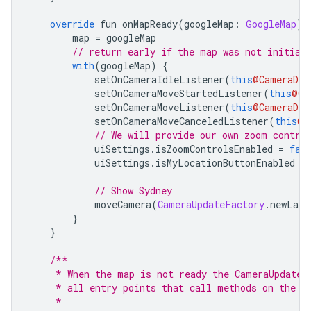
override
 fun onMapReady
(
googleMap
:
GoogleMap
)
        map 
=
 googleMap
// return early if the map was not initial
with
(
googleMap
)
{
            setOnCameraIdleListener
(
this
@CameraDem
            setOnCameraMoveStartedListener
(
this
@Ca
            setOnCameraMoveListener
(
this
@CameraDem
            setOnCameraMoveCanceledListener
(
this
@C
// We will provide our own zoom contro
            uiSettings
.
isZoomControlsEnabled 
=
fal
            uiSettings
.
isMyLocationButtonEnabled 
=
// Show Sydney
            moveCamera
(
CameraUpdateFactory
.
newLatL
}
}
/**
     * When the map is not ready the CameraUpdateF
     * all entry points that call methods on the G
     *