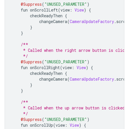
@Suppress
(
"UNUSED_PARAMETER"
)
    fun onScrollLeft
(
view
:
View
)
{
        checkReadyThen 
{
            changeCamera
(
CameraUpdateFactory
.
scrol
}
}
/**
     * Called when the right arrow button is click
     */
@Suppress
(
"UNUSED_PARAMETER"
)
    fun onScrollRight
(
view
:
View
)
{
        checkReadyThen 
{
            changeCamera
(
CameraUpdateFactory
.
scrol
}
}
/**
     * Called when the up arrow button is clicked.
     */
@Suppress
(
"UNUSED_PARAMETER"
)
    fun onScrollUp
(
view
:
View
)
{