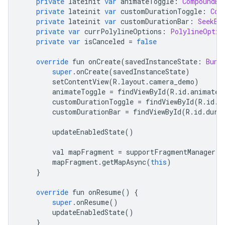
private
 lateinit 
var
 animateToggle
:
CompoundBu
private
 lateinit 
var
 customDurationToggle
:
Com
private
 lateinit 
var
 customDurationBar
:
SeekBa
private
var
 currPolylineOptions
:
PolylineOptio
private
var
 isCanceled 
=
false
override
 fun onCreate
(
savedInstanceState
:
Bund
super
.
onCreate
(
savedInstanceState
)
        setContentView
(
R
.
layout
.
camera_demo
)
        animateToggle 
=
 findViewById
(
R
.
id
.
animate
)
        customDurationToggle 
=
 findViewById
(
R
.
id
.
d
        customDurationBar 
=
 findViewById
(
R
.
id
.
dura
        updateEnabledState
()
        val mapFragment 
=
 supportFragmentManager
.
f
        mapFragment
.
getMapAsync
(
this
)
}
override
 fun onResume
()
{
super
.
onResume
()
        updateEnabledState
()
}