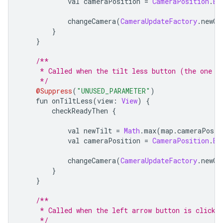
            val cameraPosition 
=
CameraPosition
.
Bu
            changeCamera
(
CameraUpdateFactory
.
newCa
}
}
/**
     * Called when the tilt less button (the one w
     */
@Suppress
(
"UNUSED_PARAMETER"
)
    fun onTiltLess
(
view
:
View
)
{
        checkReadyThen 
{
            val newTilt 
=
Math
.
max
(
map
.
cameraPosit
            val cameraPosition 
=
CameraPosition
.
Bu
            changeCamera
(
CameraUpdateFactory
.
newCa
}
}
/**
     * Called when the left arrow button is clicke
     */