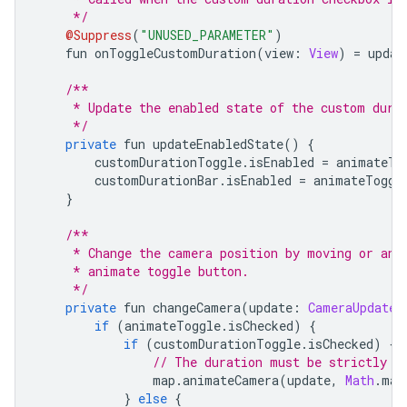
     */
@Suppress
(
"UNUSED_PARAMETER"
)
    fun onToggleCustomDuration
(
view
:
View
)
=
 updat
/**
     * Update the enabled state of the custom dura
     */
private
 fun updateEnabledState
()
{
        customDurationToggle
.
isEnabled 
=
 animateTo
        customDurationBar
.
isEnabled 
=
 animateToggl
}
/**
     * Change the camera position by moving or ani
     * animate toggle button.
     */
private
 fun changeCamera
(
update
:
CameraUpdate
,
if
(
animateToggle
.
isChecked
)
{
if
(
customDurationToggle
.
isChecked
)
{
// The duration must be strictly p
                map
.
animateCamera
(
update
,
Math
.
max
}
else
{