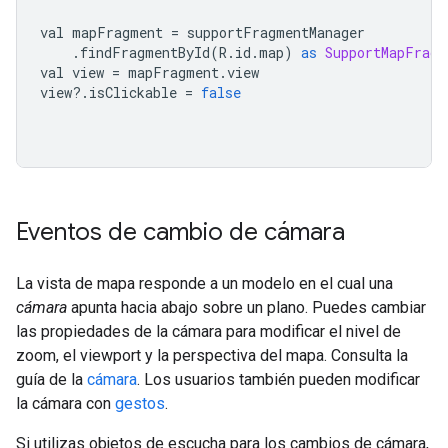
val mapFragment 
=
 supportFragmentManager
.
findFragmentById
(
R
.
id
.
map
)
as
SupportMapFragm
val view 
=
 mapFragment
.
view
view
?.
isClickable 
=
false
Eventos de cambio de cámara
La vista de mapa responde a un modelo en el cual una
cámara
apunta hacia abajo sobre un plano. Puedes cambiar
las propiedades de la cámara para modificar el nivel de
zoom, el viewport y la perspectiva del mapa. Consulta la
guía de la
cámara
. Los usuarios también pueden modificar
la cámara con
gestos
.
Si utilizas objetos de escucha para los cambios de cámara,