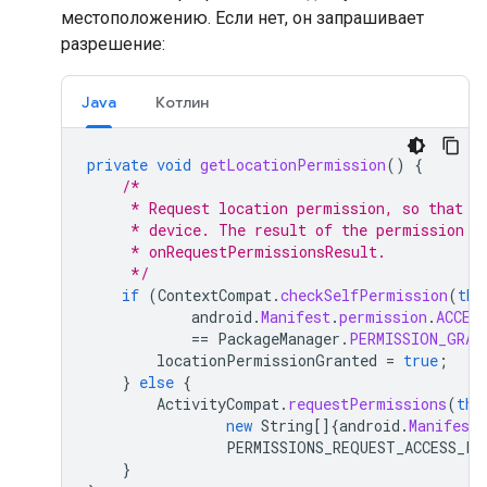
местоположению. Если нет, он запрашивает
разрешение:
Java
Котлин
private
void
getLocationPermission
()
{
/*
     * Request location permission, so that w
     * device. The result of the permission r
     * onRequestPermissionsResult.
     */
if
(
ContextCompat
.
checkSelfPermission
(
thi
android
.
Manifest
.
permission
.
ACCES
==
PackageManager
.
PERMISSION_GRAN
locationPermissionGranted
=
true
;
}
else
{
ActivityCompat
.
requestPermissions
(
thi
new
String
[]
{
android
.
Manifest
.
PERMISSIONS_REQUEST_ACCESS_FI
}