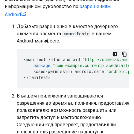
информации см. руководство по
разрешениям
Android
.
Добавьте разрешение в качестве дочернего
элемента элемента
<manifest>
в вашем
Android-манифесте:
<
manifest
xmlns
:
android
=
"http://schemas.andro
package
=
"com.example.currentplacedetailso
<
uses
-
permission
android
:
name
=
"android.pe
<
/
manifest
>
В вашем приложении запрашиваются
разрешения во время выполнения, предоставляя
пользователю возможность разрешить или
запретить доступ к местоположению.
Следующий код проверяет, предоставил ли
пользователь разрешение на доступ к