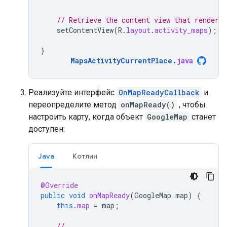
// Retrieve the content view that renders
setContentView
(
R
.
layout
.
activity_maps
);
}
MapsActivityCurrentPlace
.
java
Реализуйте интерфейс
OnMapReadyCallback
и
переопределите метод
onMapReady()
, чтобы
настроить карту, когда объект
GoogleMap
станет
доступен:
Java
Котлин
@Override
public
void
onMapReady
(
GoogleMap
map
)
{
this
.
map
=
map
;
// ...