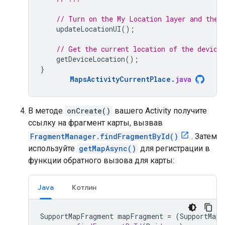
// Turn on the My Location layer and the 
updateLocationUI
();
// Get the current location of the device
getDeviceLocation
();
}
MapsActivityCurrentPlace
.
java
В методе
onCreate()
вашего Activity получите
ссылку на фрагмент карты, вызвав
FragmentManager.findFragmentById()
. Затем
используйте
getMapAsync()
для регистрации в
функции обратного вызова для карты:
Java
Котлин
SupportMapFragment
mapFragment
=
(
SupportMapF