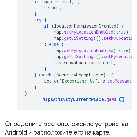
if
(
map
==
null
)
{
return
;
}
try
{
if
(
locationPermissionGranted
)
{
map
.
setMyLocationEnabled
(
true
);
map
.
getUiSettings
().
setMyLocation
}
else
{
map
.
setMyLocationEnabled
(
false
);
map
.
getUiSettings
().
setMyLocation
lastKnownLocation
=
null
;
}
}
catch
(
SecurityException
e
)
{
Log
.
e
(
"Exception: %s"
,
e
.
getMessage
(
}
}
MapsActivityCurrentPlace
.
java
Определите местоположение устройства
Android и расположите его на карте
.