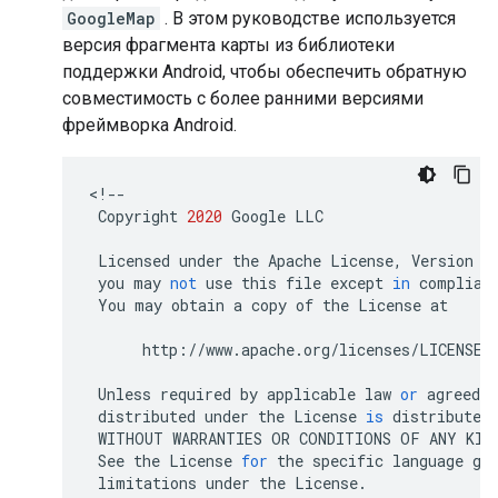
GoogleMap
. В этом руководстве используется
версия фрагмента карты из библиотеки
поддержки Android, чтобы обеспечить обратную
совместимость с более ранними версиями
фреймворка Android.
<
!--
Copyright
2020
Google
LLC
Licensed
under
the
Apache
License
,
Version
2
you
may
not
use
this
file
except
in
complian
You
may
obtain
a
copy
of
the
License
at
http
:
//
www
.
apache
.
org
/
licenses
/
LICENSE
-
Unless
required
by
applicable
law
or
agreed
t
distributed
under
the
License
is
distributed
WITHOUT
WARRANTIES
OR
CONDITIONS
OF
ANY
KIN
See
the
License
for
the
specific
language
go
limitations
under
the
License
.