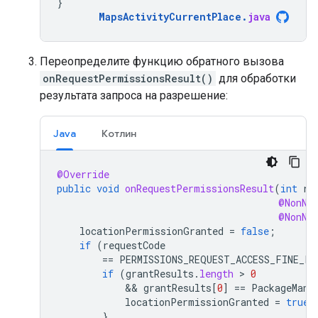
}
MapsActivityCurrentPlace
.
java
Переопределите функцию обратного вызова
onRequestPermissionsResult()
для обработки
результата запроса на разрешение:
Java
Котлин
@Override
public
void
onRequestPermissionsResult
(
int
re
@NonNu
@NonNu
locationPermissionGranted
=
false
;
if
(
requestCode
==
PERMISSIONS_REQUEST_ACCESS_FINE_LO
if
(
grantResults
.
length
 > 
0
            && 
grantResults
[
0
]
==
PackageMana
locationPermissionGranted
=
true
;
}