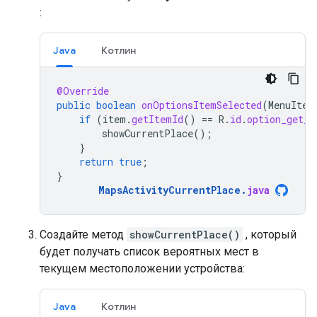
:
Java
Котлин
@Override
public
boolean
onOptionsItemSelected
(
MenuItem
if
(
item
.
getItemId
()
==
R
.
id
.
option_get_p
showCurrentPlace
();
}
return
true
;
}
MapsActivityCurrentPlace
.
java
Создайте метод
showCurrentPlace()
, который
будет получать список вероятных мест в
текущем местоположении устройства:
Java
Котлин