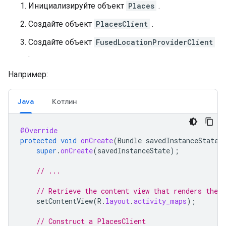
Инициализируйте объект
Places
.
Создайте объект
PlacesClient
.
Создайте объект
FusedLocationProviderClient
.
Например:
Java
Котлин
@Override
protected
void
onCreate
(
Bundle
savedInstanceState
)
super
.
onCreate
(
savedInstanceState
);
// ...
// Retrieve the content view that renders the 
setContentView
(
R
.
layout
.
activity_maps
);
// Construct a PlacesClient