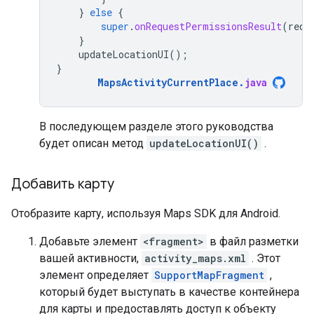
}
else
{
super
.
onRequestPermissionsResult
(
requ
}
updateLocationUI
();
}
MapsActivityCurrentPlace
.
java
В последующем разделе этого руководства
будет описан метод
updateLocationUI()
.
Добавить карту
Отобразите карту, используя Maps SDK для Android.
Добавьте элемент
<fragment>
в файл разметки
вашей активности,
activity_maps.xml
. Этот
элемент определяет
SupportMapFragment
,
который будет выступать в качестве контейнера
для карты и предоставлять доступ к объекту