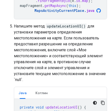
.
findFragmentById
(
R
.
id
.
map
);
mapFragment
.
getMapAsync
(
this
);
MapsActivityCurrentPlace
.
java
Напишите метод
updateLocationUI()
для
установки параметров определения
местоположения на карте. Если пользователь
предоставил разрешение на определение
местоположения, включите слой «Мое
местоположение» и соответствующий элемент
управления на карте; в противном случае
отключите слой и элемент управления и
установите текущее местоположение в значение
`null`.
Java
Котлин
private
void
updateLocationUI
()
{