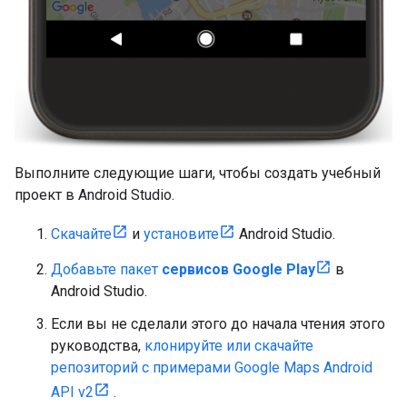
Выполните следующие шаги, чтобы создать учебный
проект в Android Studio.
Скачайте
и
установите
Android Studio.
Добавьте пакет
сервисов Google Play
в
Android Studio.
Если вы не сделали этого до начала чтения этого
руководства,
клонируйте или скачайте
репозиторий с примерами Google Maps Android
API v2
.