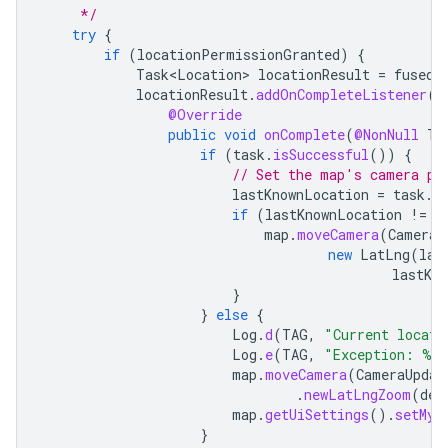
     */
try
{
if
(
locationPermissionGranted
)
{
Task<Location>
locationResult
=
fusedL
locationResult
.
addOnCompleteListener
(
t
@Override
public
void
onComplete
(
@NonNull
Ta
if
(
task
.
isSuccessful
())
{
// Set the map's camera po
lastKnownLocation
=
task
.
g
if
(
lastKnownLocation
!=
n
map
.
moveCamera
(
CameraU
new
LatLng
(
las
lastKn
}
}
else
{
Log
.
d
(
TAG
,
"Current locati
Log
.
e
(
TAG
,
"Exception: %s
map
.
moveCamera
(
CameraUpdat
.
newLatLngZoom
(
def
map
.
getUiSettings
().
setMyL
}