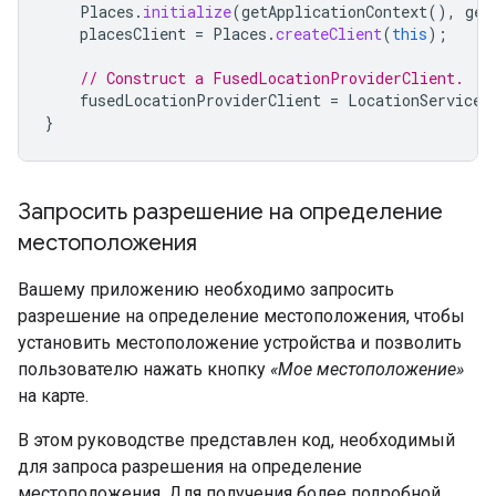
Places
.
initialize
(
getApplicationContext
(),
get
placesClient
=
Places
.
createClient
(
this
);
// Construct a FusedLocationProviderClient.
fusedLocationProviderClient
=
LocationServices
}
Запросить разрешение на определение
местоположения
Вашему приложению необходимо запросить
разрешение на определение местоположения, чтобы
установить местоположение устройства и позволить
пользователю нажать кнопку
«Мое местоположение»
на карте.
В этом руководстве представлен код, необходимый
для запроса разрешения на определение
местоположения. Для получения более подробной