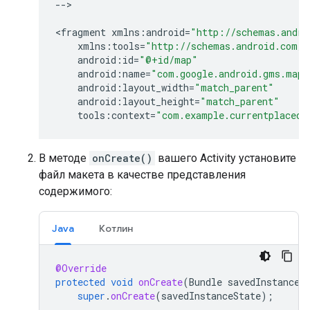
--
>

<
fragment
xmlns
:
android
=
"http://schemas.andro
xmlns
:
tools
=
"http://schemas.android.com/t
android
:
id
=
"@+id/map"
android
:
name
=
"com.google.android.gms.maps
android
:
layout_width
=
"match_parent"
android
:
layout_height
=
"match_parent"
tools
:
context
=
"com.example.currentplacede
В методе
onCreate()
вашего Activity установите
файл макета в качестве представления
содержимого:
Java
Котлин
@Override
protected
void
onCreate
(
Bundle
savedInstanceS
super
.
onCreate
(
savedInstanceState
);