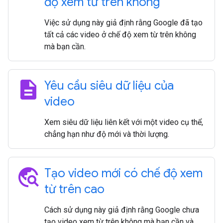
độ xem từ trên không
Việc sử dụng này giả định rằng Google đã tạo
tất cả các video ở chế độ xem từ trên không
mà bạn cần.
description
Yêu cầu siêu dữ liệu của
video
Xem siêu dữ liệu liên kết với một video cụ thể,
chẳng hạn như độ mới và thời lượng.
travel_explore
Tạo video mới có chế độ xem
từ trên cao
Cách sử dụng này giả định rằng Google chưa
tạo video xem từ trên không mà bạn cần và