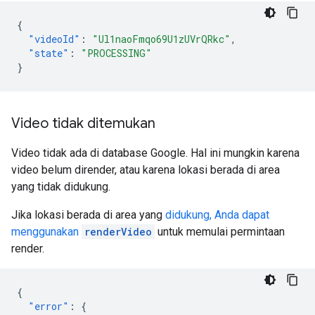
{
"videoId"
:
"Ul1naoFmqo69U1zUVrQRkc"
,
"state"
:
"PROCESSING"
}
Video tidak ditemukan
Video tidak ada di database Google. Hal ini mungkin karena
video belum dirender, atau karena lokasi berada di area
yang tidak didukung.
Jika lokasi berada di area yang
didukung, Anda dapat
menggunakan
renderVideo
untuk memulai permintaan
render.
{
"error"
:
{