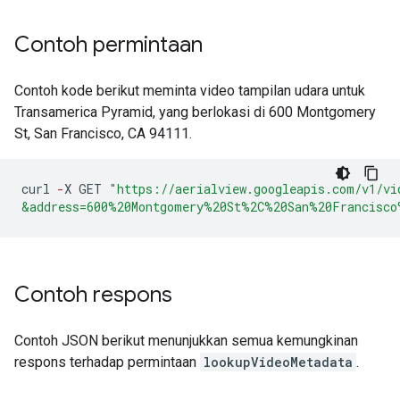
Contoh permintaan
Contoh kode berikut meminta video tampilan udara untuk
Transamerica Pyramid, yang berlokasi di 600 Montgomery
St, San Francisco, CA 94111.
curl
-
X
GET
"https://aerialview.googleapis.com/v1/vi
&address=600%20Montgomery%20St%2C%20San%20Francisco
Contoh respons
Contoh JSON berikut menunjukkan semua kemungkinan
respons terhadap permintaan
lookupVideoMetadata
.