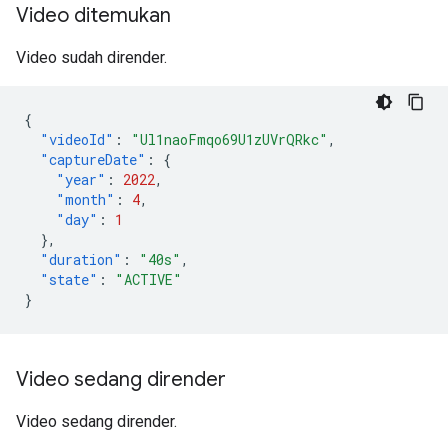
Video ditemukan
Video sudah dirender.
{
"videoId"
:
"Ul1naoFmqo69U1zUVrQRkc"
,
"captureDate"
:
{
"year"
:
2022
,
"month"
:
4
,
"day"
:
1
},
"duration"
:
"40s"
,
"state"
:
"ACTIVE"
}
Video sedang dirender
Video sedang dirender.