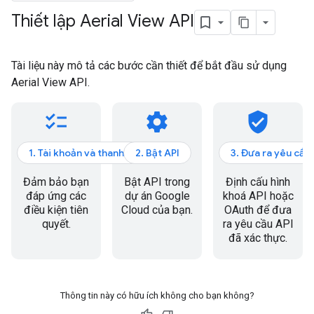
Thiết lập Aerial View API
Tài liệu này mô tả các bước cần thiết để bắt đầu sử dụng
Aerial View API.
checklist
settings
verified_user
1. Tài khoản và thanh toán
2. Bật API
3. Đưa ra yêu cầu
Đảm bảo bạn
Bật API trong
Định cấu hình
đáp ứng các
dự án Google
khoá API hoặc
điều kiện tiên
Cloud của bạn.
OAuth để đưa
quyết.
ra yêu cầu API
đã xác thực.
Thông tin này có hữu ích không cho bạn không?